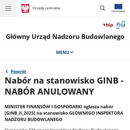
przejdź
gov.pl
Urzędy centralne
gov.pl
Urzędy
do
centralne
wyszukiwar
Otwór
okno
Główny Urząd Nadzoru Budowlanego
z
tłuma
języka
MENU
migow
Powrót
Nabór na stanowisko GINB -
NABÓR ANULOWANY
MINISTER FINANSÓW I GOSPODARKI ogłasza nabór
[GINB_II_2025] na stanowisko GŁÓWNEGO INSPEKTORA
NADZORU BUDOWLANEGO
Stanowisko Głównego Inspektora Nadzoru Budowlanego