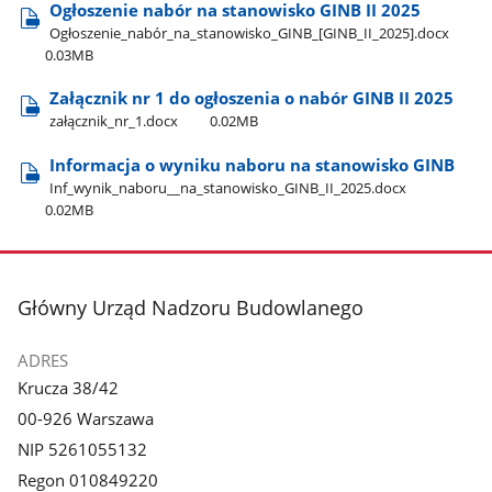
Ogłoszenie nabór na stanowisko GINB II 2025
Ogłoszenie​_nabór​_na​_stanowisko​_GINB​_[GINB​_II​_2025].docx
0.03MB
Załącznik nr 1 do ogłoszenia o nabór GINB II 2025
załącznik​_nr​_1.docx
0.02MB
Informacja o wyniku naboru na stanowisko GINB
Inf​_wynik​_naboru​_​_na​_stanowisko​_GINB​_II​_2025.docx
0.02MB
stopka
Główny Urząd Nadzoru Budowlanego
ADRES
Krucza 38/42
00-926 Warszawa
NIP 5261055132
Regon 010849220