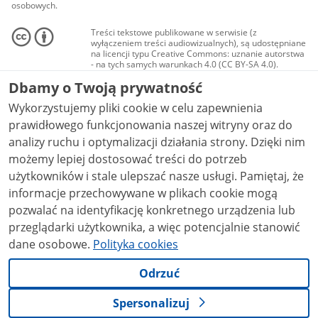
osobowych.
Treści tekstowe publikowane w serwisie (z
wyłączeniem treści audiowizualnych), są udostępniane
na licencji typu Creative Commons: uznanie autorstwa
- na tych samych warunkach 4.0 (CC BY-SA 4.0).
Materiały audiowizualne, w tym zdjęcia, materiały
Dbamy o Twoją prywatność
audio i wideo, są udostępniane na licencji typu
Creative Commons: uznanie autorstwa użycie
Wykorzystujemy pliki cookie w celu zapewnienia
niekomercyjne - bez utworów zależnych 4.0 (CC BY-
NC-ND 4.0), o ile nie jest to stwierdzone inaczej.
prawidłowego funkcjonowania naszej witryny oraz do
analizy ruchu i optymalizacji działania strony. Dzięki nim
możemy lepiej dostosować treści do potrzeb
użytkowników i stale ulepszać nasze usługi. Pamiętaj, że
informacje przechowywane w plikach cookie mogą
pozwalać na identyfikację konkretnego urządzenia lub
przeglądarki użytkownika, a więc potencjalnie stanowić
dane osobowe.
Polityka cookies
Odrzuć
Spersonalizuj