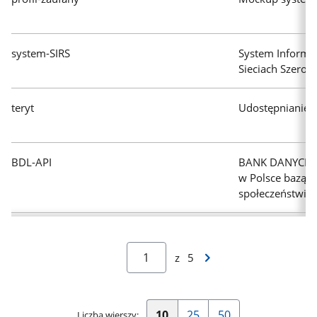
system-SIRS
System Informa
Sieciach Szero
teryt
Udostępnianie d
BDL-API
BANK DANYCH L
w Polsce bazą d
społeczeństwie 
Następna
z
5
strona
wyników
10
25
50
Liczba wierszy: