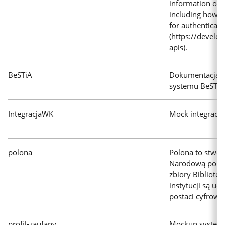
information on 
including how t
for authenticati
(https://develo
apis).
BeSTiA
Dokumentacja i
systemu BeSTi
IntegracjaWK
Mock integracji
polona
Polona to stwor
Narodową porta
zbiory Bibliote
instytucji są ud
postaci cyfrowej
profil-zaufany
Mockup systemu