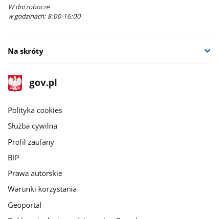
W dni robocze
w godzinach: 8:00-16:00
Na skróty
stopka
Strona
gov.pl
gov.pl
główna
gov.pl
Polityka cookies
Służba cywilna
Profil zaufany
BIP
Prawa autorskie
Warunki korzystania
Geoportal