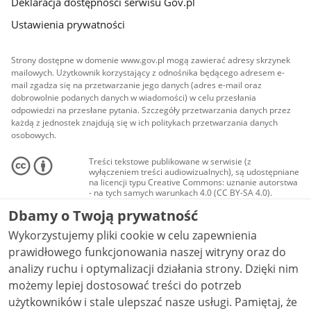
Deklaracja dostępności serwisu Gov.pl
Ustawienia prywatności
Strony dostępne w domenie www.gov.pl mogą zawierać adresy skrzynek
mailowych. Użytkownik korzystający z odnośnika będącego adresem e-
mail zgadza się na przetwarzanie jego danych (adres e-mail oraz
dobrowolnie podanych danych w wiadomości) w celu przesłania
odpowiedzi na przesłane pytania. Szczegóły przetwarzania danych przez
każdą z jednostek znajdują się w ich politykach przetwarzania danych
osobowych.
Treści tekstowe publikowane w serwisie (z
wyłączeniem treści audiowizualnych), są udostępniane
na licencji typu Creative Commons: uznanie autorstwa
- na tych samych warunkach 4.0 (CC BY-SA 4.0).
Materiały audiowizualne, w tym zdjęcia, materiały
Dbamy o Twoją prywatność
audio i wideo, są udostępniane na licencji typu
Creative Commons: uznanie autorstwa użycie
Wykorzystujemy pliki cookie w celu zapewnienia
niekomercyjne - bez utworów zależnych 4.0 (CC BY-
NC-ND 4.0), o ile nie jest to stwierdzone inaczej.
prawidłowego funkcjonowania naszej witryny oraz do
analizy ruchu i optymalizacji działania strony. Dzięki nim
możemy lepiej dostosować treści do potrzeb
użytkowników i stale ulepszać nasze usługi. Pamiętaj, że