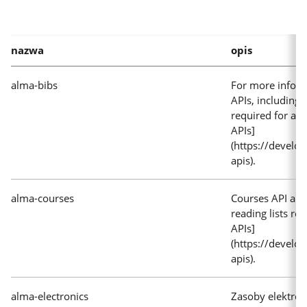
3
znaki,
aby
nazwa
opis
rozpocząć
wyszukiwanie.
Wyniki
alma-bibs
For more inform
pojawią
APIs, including 
required for au
się
APIs]
automatycznie.
(https://develo
apis).
alma-courses
Courses API all
reading lists re
APIs]
(https://develo
apis).
alma-electronics
Zasoby elektron