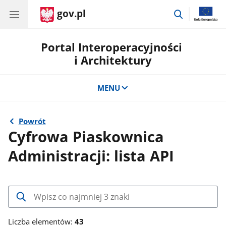
gov.pl
przejdź
do
wyszukiwar
Portal Interoperacyjności
i Architektury
MENU
Powrót
Cyfrowa Piaskownica
Administracji: lista API
Wpisz
co
najmniej
Liczba elementów:
43