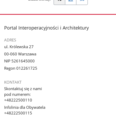
Pokaż
Pokaż
Pokaż
10
25
50
wierszy
wierszy
wierszy
na
na
na
stopka
Portal Interoperacyjności i Architektury
stronę
stronę
stronę
ADRES
ul. Królewska 27
00-060 Warszawa
NIP 5261645000
Regon 012261725
KONTAKT
Skontaktuj się z nami
pod numerem:
+48222500110
Infolinia dla Obywatela
+48222500115