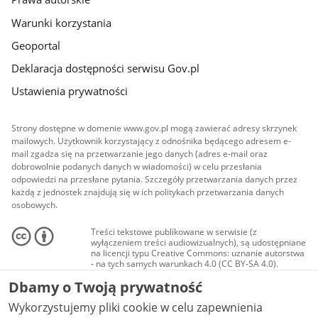
Warunki korzystania
Geoportal
Deklaracja dostępności serwisu Gov.pl
Ustawienia prywatności
Strony dostępne w domenie www.gov.pl mogą zawierać adresy skrzynek
mailowych. Użytkownik korzystający z odnośnika będącego adresem e-
mail zgadza się na przetwarzanie jego danych (adres e-mail oraz
dobrowolnie podanych danych w wiadomości) w celu przesłania
odpowiedzi na przesłane pytania. Szczegóły przetwarzania danych przez
każdą z jednostek znajdują się w ich politykach przetwarzania danych
osobowych.
Treści tekstowe publikowane w serwisie (z
wyłączeniem treści audiowizualnych), są udostępniane
na licencji typu Creative Commons: uznanie autorstwa
- na tych samych warunkach 4.0 (CC BY-SA 4.0).
Materiały audiowizualne, w tym zdjęcia, materiały
Dbamy o Twoją prywatność
audio i wideo, są udostępniane na licencji typu
Creative Commons: uznanie autorstwa użycie
Wykorzystujemy pliki cookie w celu zapewnienia
niekomercyjne - bez utworów zależnych 4.0 (CC BY-
NC-ND 4.0), o ile nie jest to stwierdzone inaczej.