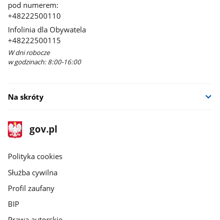
pod numerem:
+48222500110
Infolinia dla Obywatela
+48222500115
W dni robocze
w godzinach: 8:00-16:00
Na skróty
stopka
Strona
gov.pl
gov.pl
główna
gov.pl
Polityka cookies
Służba cywilna
Profil zaufany
BIP
Prawa autorskie