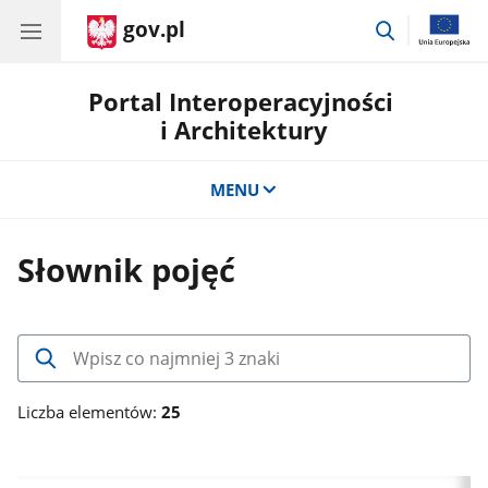
gov.pl
przejdź
do
wyszukiwar
Portal Interoperacyjności
i Architektury
MENU
Słownik pojęć
Wpisz
co
najmniej
Liczba elementów:
25
3
znaki,
aby