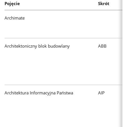
Pojęcie
Skrót
rozpocząć
wyszukiwanie.
Wyniki
Archimate
pojawią
się
automatycznie.
Architektoniczny blok budowlany
ABB
Architektura Informacyjna Państwa
AIP