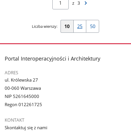
Następna
z
3
strona
wyników
10
25
50
Liczba wierszy:
Pokaż
Pokaż
Pokaż
10
25
50
wierszy
wierszy
wierszy
na
na
na
stopka
Portal Interoperacyjności i Architektury
stronę
stronę
stronę
ADRES
ul. Królewska 27
00-060 Warszawa
NIP 5261645000
Regon 012261725
KONTAKT
Skontaktuj się z nami