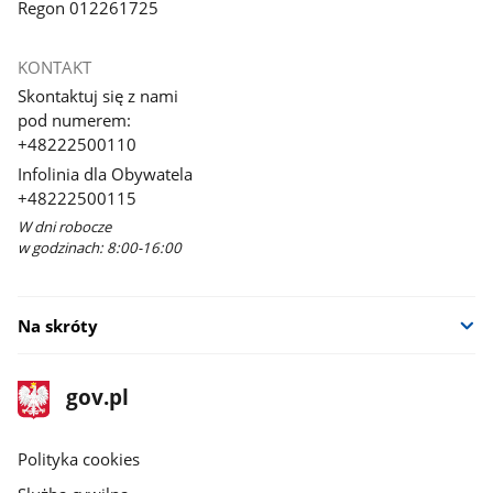
Regon 012261725
KONTAKT
Skontaktuj się z nami
pod numerem:
+48222500110
Infolinia dla Obywatela
+48222500115
W dni robocze
w godzinach: 8:00-16:00
Na skróty
stopka
Strona
gov.pl
gov.pl
główna
gov.pl
Polityka cookies