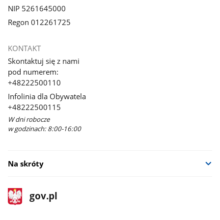
NIP 5261645000
Regon 012261725
KONTAKT
Skontaktuj się z nami
pod numerem:
+48222500110
Infolinia dla Obywatela
+48222500115
W dni robocze
w godzinach: 8:00-16:00
Na skróty
stopka
Strona
gov.pl
gov.pl
główna