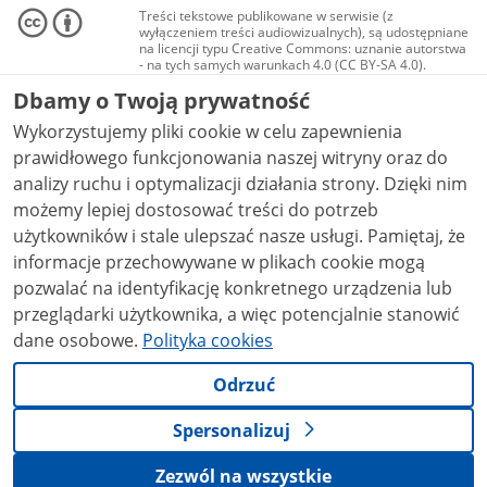
Treści tekstowe publikowane w serwisie (z
wyłączeniem treści audiowizualnych), są udostępniane
na licencji typu Creative Commons: uznanie autorstwa
- na tych samych warunkach 4.0 (CC BY-SA 4.0).
Materiały audiowizualne, w tym zdjęcia, materiały
Dbamy o Twoją prywatność
audio i wideo, są udostępniane na licencji typu
Creative Commons: uznanie autorstwa użycie
Wykorzystujemy pliki cookie w celu zapewnienia
niekomercyjne - bez utworów zależnych 4.0 (CC BY-
NC-ND 4.0), o ile nie jest to stwierdzone inaczej.
prawidłowego funkcjonowania naszej witryny oraz do
analizy ruchu i optymalizacji działania strony. Dzięki nim
możemy lepiej dostosować treści do potrzeb
użytkowników i stale ulepszać nasze usługi. Pamiętaj, że
informacje przechowywane w plikach cookie mogą
pozwalać na identyfikację konkretnego urządzenia lub
przeglądarki użytkownika, a więc potencjalnie stanowić
dane osobowe.
Polityka cookies
Odrzuć
Spersonalizuj
Zezwól na wszystkie