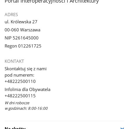
stopka
Portal Interoperacyjności i Architektury
ADRES
ul. Królewska 27
00-060 Warszawa
NIP 5261645000
Regon 012261725
KONTAKT
Skontaktuj się z nami
pod numerem:
+48222500110
Infolinia dla Obywatela
+48222500115
W dni robocze
w godzinach: 8:00-16:00
Na skróty