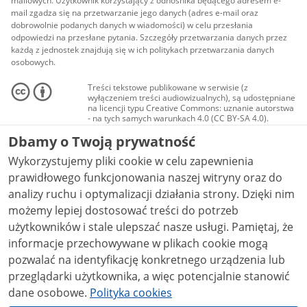
mailowych. Użytkownik korzystający z odnośnika będącego adresem e-
mail zgadza się na przetwarzanie jego danych (adres e-mail oraz
dobrowolnie podanych danych w wiadomości) w celu przesłania
odpowiedzi na przesłane pytania. Szczegóły przetwarzania danych przez
każdą z jednostek znajdują się w ich politykach przetwarzania danych
osobowych.
Treści tekstowe publikowane w serwisie (z
wyłączeniem treści audiowizualnych), są udostępniane
na licencji typu Creative Commons: uznanie autorstwa
- na tych samych warunkach 4.0 (CC BY-SA 4.0).
Materiały audiowizualne, w tym zdjęcia, materiały
Dbamy o Twoją prywatność
audio i wideo, są udostępniane na licencji typu
Creative Commons: uznanie autorstwa użycie
Wykorzystujemy pliki cookie w celu zapewnienia
niekomercyjne - bez utworów zależnych 4.0 (CC BY-
NC-ND 4.0), o ile nie jest to stwierdzone inaczej.
prawidłowego funkcjonowania naszej witryny oraz do
analizy ruchu i optymalizacji działania strony. Dzięki nim
możemy lepiej dostosować treści do potrzeb
użytkowników i stale ulepszać nasze usługi. Pamiętaj, że
informacje przechowywane w plikach cookie mogą
pozwalać na identyfikację konkretnego urządzenia lub
przeglądarki użytkownika, a więc potencjalnie stanowić
dane osobowe.
Polityka cookies