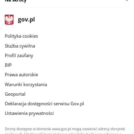
stopka
Strona
gov.pl
gov.pl
główna
gov.pl
Polityka cookies
Służba cywilna
Profil zaufany
BIP
Prawa autorskie
Warunki korzystania
Geoportal
Deklaracja dostępności serwisu Gov.pl
Ustawienia prywatności
Strony dostępne w domenie www.gov.pl mogą zawierać adresy skrzynek