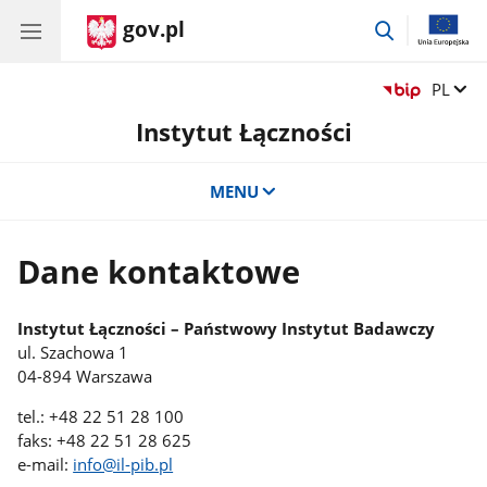
gov.pl
przejdź
do
wyszukiwar
Zmień 
PL
Instytut Łączności
MENU
Dane kontaktowe
Instytut Łączności – Państwowy Instytut Badawczy
ul. Szachowa 1
04-894 Warszawa
tel.: +48 22 51 28 100
faks: +48 22 51 28 625
e-mail:
info@il-pib.pl