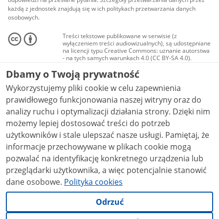
każdą z jednostek znajdują się w ich politykach przetwarzania danych
osobowych.
Treści tekstowe publikowane w serwisie (z
wyłączeniem treści audiowizualnych), są udostępniane
na licencji typu Creative Commons: uznanie autorstwa
- na tych samych warunkach 4.0 (CC BY-SA 4.0).
Materiały audiowizualne, w tym zdjęcia, materiały
Dbamy o Twoją prywatność
audio i wideo, są udostępniane na licencji typu
Creative Commons: uznanie autorstwa użycie
Wykorzystujemy pliki cookie w celu zapewnienia
niekomercyjne - bez utworów zależnych 4.0 (CC BY-
NC-ND 4.0), o ile nie jest to stwierdzone inaczej.
prawidłowego funkcjonowania naszej witryny oraz do
analizy ruchu i optymalizacji działania strony. Dzięki nim
możemy lepiej dostosować treści do potrzeb
użytkowników i stale ulepszać nasze usługi. Pamiętaj, że
informacje przechowywane w plikach cookie mogą
pozwalać na identyfikację konkretnego urządzenia lub
przeglądarki użytkownika, a więc potencjalnie stanowić
dane osobowe.
Polityka cookies
Odrzuć