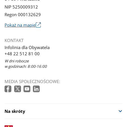
NIP 5250009312
Regon 000132629
Pokaż na mapie
Link
otworzy
KONTAKT
się
Infolinia dla Obywatela
w
+48 22 512 81 00
nowym
W dni robocze
oknie
w godzinach: 8:00-16:00
MEDIA SPOŁECZNOŚCIOWE:
Na skróty