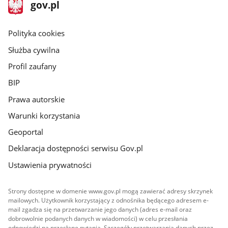
stopka
Strona
gov.pl
gov.pl
główna
gov.pl
Polityka cookies
Służba cywilna
Profil zaufany
BIP
Prawa autorskie
Warunki korzystania
Geoportal
Deklaracja dostępności serwisu Gov.pl
Ustawienia prywatności
Strony dostępne w domenie www.gov.pl mogą zawierać adresy skrzynek
mailowych. Użytkownik korzystający z odnośnika będącego adresem e-
mail zgadza się na przetwarzanie jego danych (adres e-mail oraz
dobrowolnie podanych danych w wiadomości) w celu przesłania
odpowiedzi na przesłane pytania. Szczegóły przetwarzania danych przez