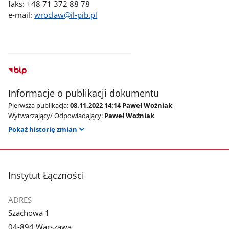
faks: +48 71 372 88 78
e-mail:
wroclaw@il-pib.pl
Informacje o publikacji dokumentu
Pierwsza publikacja:
08.11.2022 14:14 Paweł Woźniak
Wytwarzający/ Odpowiadający:
Paweł Woźniak
Pokaż historię zmian
stopka
Instytut Łączności
ADRES
Szachowa 1
04-894 Warszawa