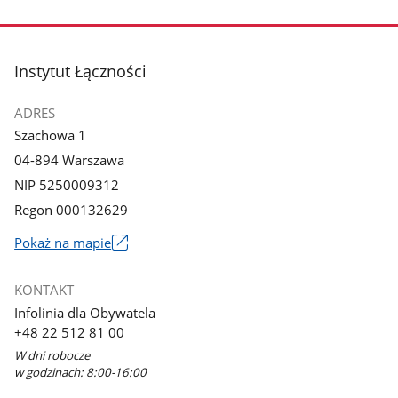
stopka
Instytut Łączności
ADRES
Szachowa 1
04-894 Warszawa
NIP 5250009312
Regon 000132629
Pokaż na mapie
Link
otworzy
KONTAKT
się
Infolinia dla Obywatela
w
+48 22 512 81 00
nowym
W dni robocze
oknie
w godzinach: 8:00-16:00