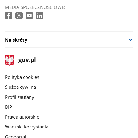
MEDIA SPOŁECZNOŚCIOWE:
Na skróty
stopka
Strona
gov.pl
gov.pl
główna
gov.pl
Polityka cookies
Służba cywilna
Profil zaufany
BIP
Prawa autorskie
Warunki korzystania
Geoportal