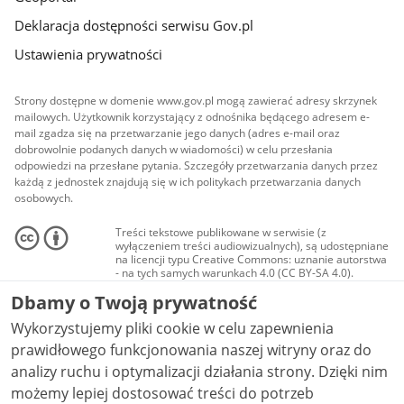
Deklaracja dostępności serwisu Gov.pl
Ustawienia prywatności
Strony dostępne w domenie www.gov.pl mogą zawierać adresy skrzynek
mailowych. Użytkownik korzystający z odnośnika będącego adresem e-
mail zgadza się na przetwarzanie jego danych (adres e-mail oraz
dobrowolnie podanych danych w wiadomości) w celu przesłania
odpowiedzi na przesłane pytania. Szczegóły przetwarzania danych przez
każdą z jednostek znajdują się w ich politykach przetwarzania danych
osobowych.
Treści tekstowe publikowane w serwisie (z
wyłączeniem treści audiowizualnych), są udostępniane
na licencji typu Creative Commons: uznanie autorstwa
- na tych samych warunkach 4.0 (CC BY-SA 4.0).
Materiały audiowizualne, w tym zdjęcia, materiały
Dbamy o Twoją prywatność
audio i wideo, są udostępniane na licencji typu
Creative Commons: uznanie autorstwa użycie
Wykorzystujemy pliki cookie w celu zapewnienia
niekomercyjne - bez utworów zależnych 4.0 (CC BY-
NC-ND 4.0), o ile nie jest to stwierdzone inaczej.
prawidłowego funkcjonowania naszej witryny oraz do
analizy ruchu i optymalizacji działania strony. Dzięki nim
możemy lepiej dostosować treści do potrzeb