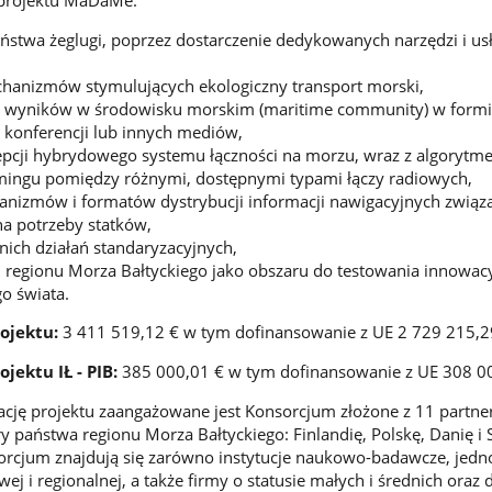
 projektu MaDaMe:
stwa żeglugi, poprzez dostarczenie dedykowanych narzędzi i us
anizmów stymulujących ekologiczny transport morski,
 wyników w środowisku morskim (maritime community) w form
 konferencji lub innych mediów,
pcji hybrydowego systemu łączności na morzu, wraz z algorytm
amingu pomiędzy różnymi, dostępnymi typami łączy radiowych,
nizmów i formatów dystrybucji informacji nawigacyjnych związ
a potrzeby statków,
ich działań standaryzacyjnych,
 regionu Morza Bałtyckiego jako obszaru do testowania innowac
go świata.
ojektu:
3 411 519,12 € w tym dofinansowanie z UE 2 729 215,2
jektu IŁ - PIB:
385 000,01 € w tym dofinansowanie z UE 308 0
zację projektu zaangażowane jest Konsorcjum złożone z 11 partn
y państwa regionu Morza Bałtyckiego: Finlandię, Polskę, Danię i 
rcjum znajdują się zarówno instytucje naukowo-badawcze, jedno
ej i regionalnej, a także firmy o statusie małych i średnich oraz