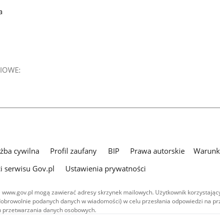
a
IOWE:
użba cywilna
Profil zaufany
BIP
Prawa autorskie
Warunki
i serwisu Gov.pl
Ustawienia prywatności
 www.gov.pl mogą zawierać adresy skrzynek mailowych. Użytkownik korzystający
dobrowolnie podanych danych w wiadomości) w celu przesłania odpowiedzi na prz
ach przetwarzania danych osobowych.