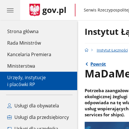
gov.pl
gov.pl
Serwis Rzeczypospolitej
Instytut Ł
gov.pl
Strona główna
Rada Ministrów
Instytut Łączności
Kancelaria Premiera
Powrót
Ministerstwa
MaDaM
Urzędy, instytucje
i placówki RP
Potrzeba zaangażowa
ekologicznej żeglugi
odpowiada na tę wła
Usługi dla obywatela
usług wspierających
services for ships).
Usługi dla przedsiębiorcy
Usługi dla urzędnika