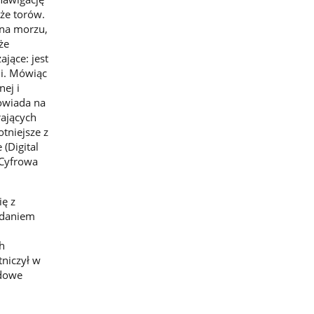
że torów.
 na morzu,
że
ające: jest
ji. Mówiąc
ej i
powiada na
rających
otniejsze z
(Digital
 Cyfrowa
ię z
adaniem
h
niczył w
odowe