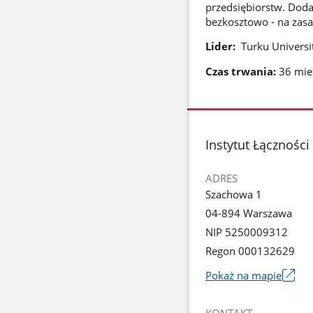
przedsiębiorstw. Doda
bezkosztowo - na zasad
Lider:
Turku Universit
Czas trwania:
36 mies
stopka
Instytut Łączności
ADRES
Szachowa 1
04-894 Warszawa
NIP 5250009312
Regon 000132629
Pokaż na mapie
Link
otworzy
KONTAKT