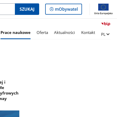
Logowanie
SZUKAJ
mObywatel
do
panelu
Prace naukowe
Oferta
Aktualności
Kontakt
Zmień ję
PL
j i
aMe
cyfrowych
rway