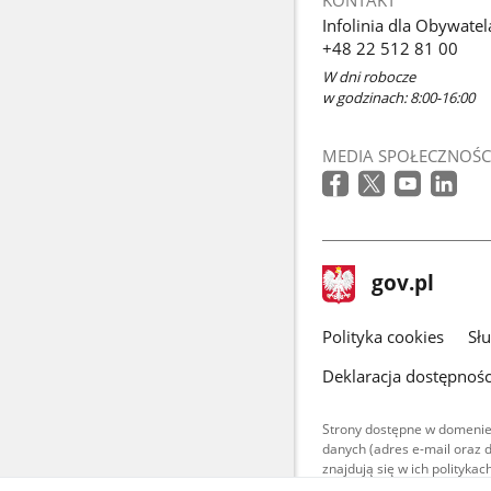
się
Infolinia dla Obywatel
w
+48 22 512 81 00
nowym
W dni robocze
oknie
w godzinach: 8:00-16:00
MEDIA SPOŁECZNOŚC
stopka
Strona
gov.pl
gov.pl
główna
gov.pl
Polityka cookies
Sł
Deklaracja dostępnośc
Strony dostępne w domenie
danych (adres e-mail oraz 
znajdują się w ich polityk