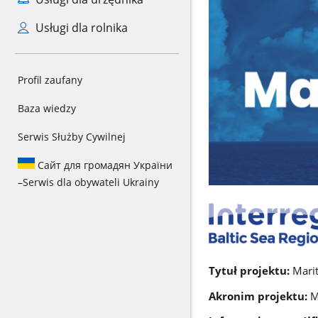
Usługi dla rolnika
Profil zaufany
Baza wiedzy
Serwis Służby Cywilnej
Сайт для громадян України
–
Serwis dla obywateli Ukrainy
Tytuł projektu:
Marit
Akronim projektu:
M