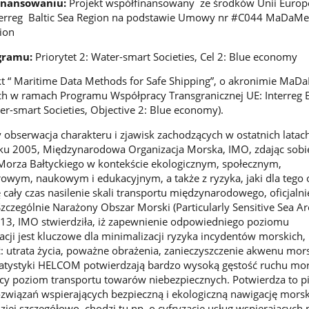
inansowaniu:
Projekt współfinansowany ze środków Unii Europe
erreg Baltic Sea Region na podstawie Umowy nr #C044 MaDaMe
gion
gramu:
Priorytet 2: Water-smart Societies, Cel 2: Blue economy
kt “ Maritime Data Methods for Safe Shipping”, o akronimie MaDa
 w ramach Programu Współpracy Transgranicznej UE: Interreg B
ter-smart Societies, Objective 2: Blue economy).
y obserwacja charakteru i zjawisk zachodzących w ostatnich latac
ku 2005, Międzynarodowa Organizacja Morska, IMO, zdając sobi
Morza Bałtyckiego w kontekście ekologicznym, społecznym,
owym, naukowym i edukacyjnym, a także z ryzyka, jaki dla tego 
ę cały czas nasilenie skali transportu międzynarodowego, oficjalnie
zczególnie Narażony Obszar Morski (Particularly Sensitive Sea Ar
3, IMO stwierdziła, iż zapewnienie odpowiedniego poziomu
cji jest kluczowe dla minimalizacji ryzyka incydentów morskich,
 utrata życia, poważne obrażenia, zanieczyszczenie akwenu mor
Statystyki HELCOM potwierdzają bardzo wysoką gęstość ruchu mo
cy poziom transportu towarów niebezpiecznych. Potwierdza to p
związań wspierających bezpieczną i ekologiczną nawigację mors
iej szczegółowo, chodzi tu np. o cyfryzację usług wspierających 