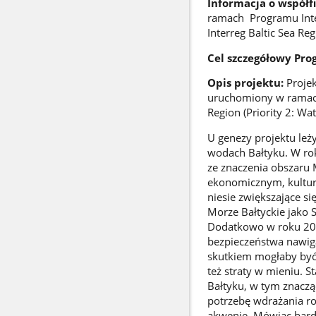
Informacja o współf
ramach Programu Int
Interreg Baltic Sea Re
Cel szczegółowy Pro
Opis projektu:
Proje
uruchomiony w ramach
Region (Priority 2: Wa
U genezy projektu leż
wodach Bałtyku. W ro
ze znaczenia obszaru 
ekonomicznym, kultur
niesie zwiększające si
Morze Bałtyckie jako S
Dodatkowo w roku 201
bezpieczeństwa nawiga
skutkiem mogłaby być:
też straty w mieniu. 
Bałtyku, w tym znaczą
potrzebę wdrażania ro
akwenie. Mówiąc bardz