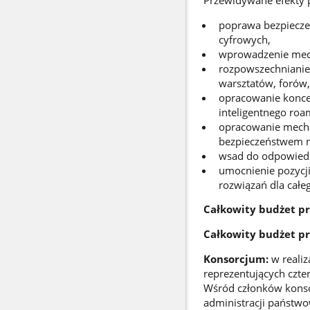
Przewidywane efekty
poprawa bezpieczeń
cyfrowych,
wprowadzenie mech
rozpowszechnianie
warsztatów, forów,
opracowanie konce
inteligentnego ro
opracowanie mecha
bezpieczeństwem n
wsad do odpowiedn
umocnienie pozycji
rozwiązań dla całe
Całkowity budżet pr
Całkowity budżet pro
Konsorcjum:
w reali
reprezentujących czter
Wśród członków konso
administracji państwow