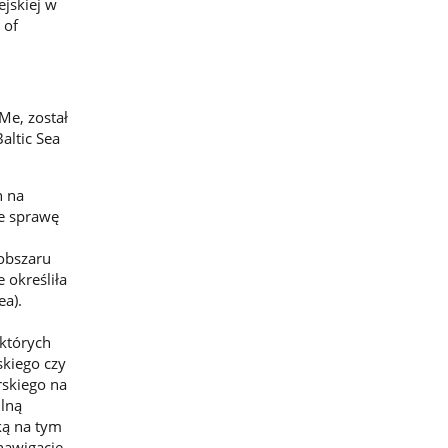
jskiej w
 of
Me, został
altic Sea
h na
e sprawę
obszaru
 określiła
ea).
 których
skiego czy
rskiego na
ilną
ką na tym
nawigację