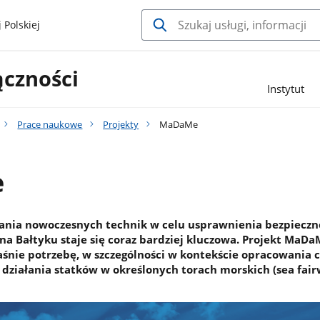
 Polskiej
ączności
Instytut
Prace naukowe
Projekty
MaDaMe
e
nia nowoczesnych technik w celu usprawnienia bezpieczne
 na Bałtyku staje się coraz bardziej kluczowa. Projekt MaD
śnie potrzebę, w szczególności w kontekście opracowania 
 działania statków w określonych torach morskich (sea fai