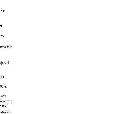
ług
ie
em
anych z
yjnych
9 €
00 €
erów
Szwecję.
stki
 dużych