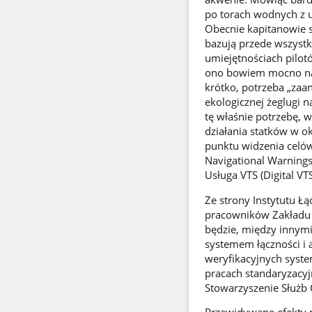
po torach wodnych z u
Obecnie kapitanowie 
bazują przede wszyst
umiejętnościach pilotó
ono bowiem mocno nara
krótko, potrzeba „zaa
ekologicznej żeglugi 
tę właśnie potrzebę, 
działania statków w ok
punktu widzenia celów 
Navigational Warnings
Usługa VTS (Digital VTS
Ze strony Instytutu Łąc
pracowników Zakładu 
będzie, między innym
systemem łączności i
weryfikacyjnych syste
pracach standaryzacy
Stowarzyszenie Służb 