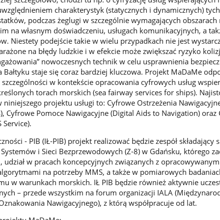
względnieniem charakterystyk (statycznych i dynamicznych) tych
statków, podczas żeglugi w szczególnie wymagających obszarach
kim na własnym doświadczeniu, usługach komunikacyjnych, a tak
w. Niestety podejście takie w wielu przypadkach nie jest wystarcz
żone na błędy ludzkie i w efekcie może zwiększać ryzyko koliz
ngażowania” nowoczesnych technik w celu usprawnienia bezpieczn
na Bałtyku staje się coraz bardziej kluczowa. Projekt MaDaMe od
w szczególności w kontekście opracowania cyfrowych usług wspie
reślonych torach morskich (sea fairway services for ships). Najist
niniejszego projektu usługi to: Cyfrowe Ostrzeżenia Nawigacyjne 
), Cyfrowe Pomoce Nawigacyjne (Digital Aids to Navigation) oraz
 Service).
zności - PIB (IŁ-PIB) projekt realizować będzie zespół składający s
Systemów i Sieci Bezprzewodowych (Z-8) w Gdańsku, którego z
i, udział w pracach koncepcyjnych związanych z opracowywanym
 algorytmami na potrzeby MMS, a także w pomiarowych badaniac
mu w warunkach morskich. IŁ PIB będzie również aktywnie uczest
jnych – przede wszystkim na forum organizacji IALA (Międzynar
Oznakowania Nawigacyjnego), z którą współpracuje od lat.