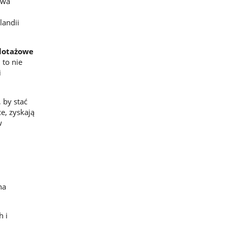
twa
landii
ilotażowe
 to nie
i
 by stać
ce, zyskają
w
na
h i