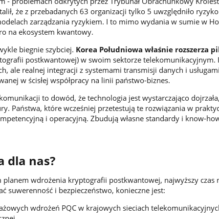
 - problemach odkrytych przez Trybunał Obrachunkowy Króles
alił, że z przebadanych 63 organizacji tylko 5 uwzględniło ryzyko
delach zarządzania ryzykiem. I to mimo wydania w sumie w Ho
uro na ekosystem kwantowy.
ykle biegnie szybciej.
Korea Południowa właśnie rozszerza p
tografii postkwantowej) w swoim sektorze telekomunikacyjnym. I
, ale realnej integracji z systemami transmisji danych i usługam
wanej w ścisłej współpracy na linii państwo-biznes.
omunikacji to dowód, że technologia jest wystarczająco dojrzała,
tury. Państwa, które wcześniej przetestują te rozwiązania w prakty
petencyjną i operacyjną. Zbudują własne standardy i know-ho
a dla nas?
 planem wdrożenia kryptografii postkwantowej, najwyższy czas 
ać suwerenność i bezpieczeństwo, konieczne jest:
otażowych wdrożeń PQC w krajowych sieciach telekomunikacyjnyc
cznej.