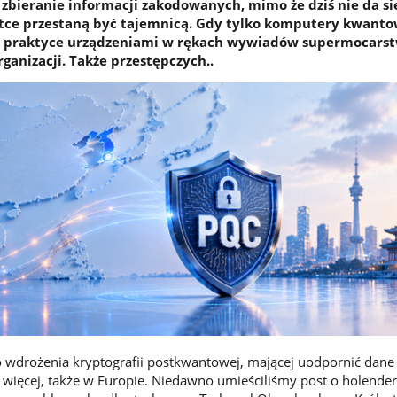
i zbieranie informacji zakodowanych, mimo że dziś nie da si
ótce przestaną być tajemnicą. Gdy tylko komputery kwanto
 praktyce urządzeniami w rękach wywiadów supermocarst
rganizacji. Także przestępczych..
wdrożenia kryptografii postkwantowej, mającej uodpornić dane 
 więcej, także w Europie. Niedawno umieściliśmy post o holende