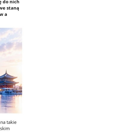
ę do nich
we staną
w a
na takie
rskim