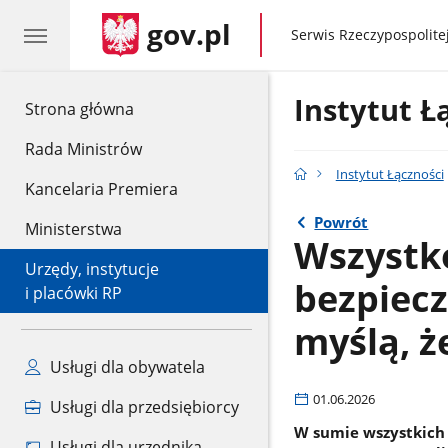
gov.pl
gov.pl
Serwis Rzeczypospolitej
Instytut Ł
gov.pl
Strona główna
Rada Ministrów
Instytut Łączności
Kancelaria Premiera
Powrót
Ministerstwa
Wszystko
Urzędy, instytucje
bezpiecz
i placówki RP
myślą, ż
Usługi dla obywatela
01.06.2026
Usługi dla przedsiębiorcy
W sumie wszystkich 
Usługi dla urzędnika