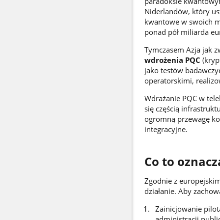
paradoksie kwantowym
Niderlandów, który ust
kwantowe w swoich mo
ponad pół miliarda e
Tymczasem Azja jak zw
wdrożenia PQC
(kryp
jako testów badawczych
operatorskimi, realizo
Wdrażanie PQC w telek
się częścią infrastruk
ogromną przewagę kom
integracyjne.
Co to oznacz
Zgodnie z europejskim
działanie. Aby zachow
Zainicjowanie pil
administracji publi