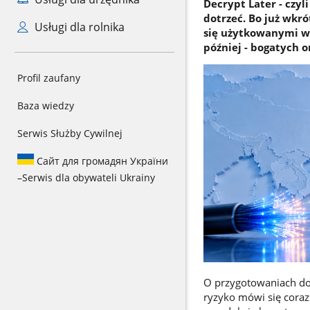
Decrypt Later - czyl
dotrzeć. Bo już wkr
Usługi dla rolnika
się użytkowanymi w
później - bogatych o
Profil zaufany
Baza wiedzy
Serwis Służby Cywilnej
Сайт для громадян України
–
Serwis dla obywateli Ukrainy
O przygotowaniach do 
ryzyko mówi się coraz