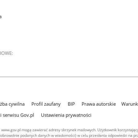
a
IOWE:
użba cywilna
Profil zaufany
BIP
Prawa autorskie
Warunki
i serwisu Gov.pl
Ustawienia prywatności
 www.gov.pl mogą zawierać adresy skrzynek mailowych. Użytkownik korzystający
dobrowolnie podanych danych w wiadomości) w celu przesłania odpowiedzi na prz