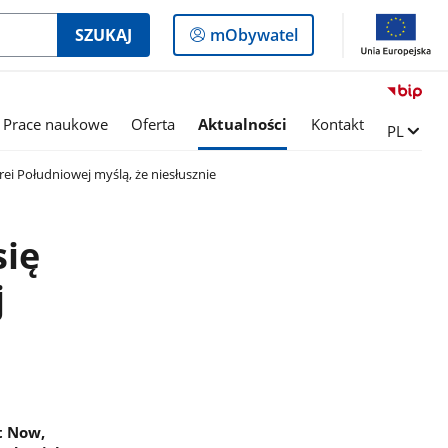
Logowanie
SZUKAJ
mObywatel
do
panelu
Prace naukowe
Oferta
Aktualności
Kontakt
Zmień ję
PL
ei Południowej myślą, że niesłusznie
się
j
t Now,