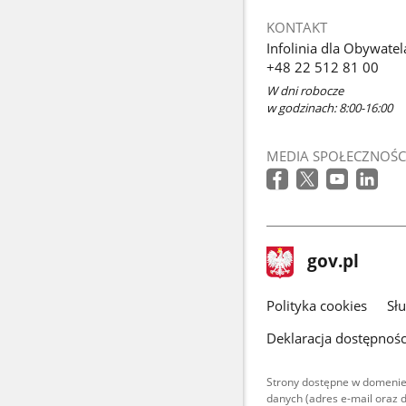
otworzy
KONTAKT
się
Infolinia dla Obywatel
w
+48 22 512 81 00
nowym
W dni robocze
oknie
w godzinach: 8:00-16:00
MEDIA SPOŁECZNOŚC
stopka
Strona
gov.pl
gov.pl
główna
gov.pl
Polityka cookies
Sł
Deklaracja dostępnośc
Strony dostępne w domenie
danych (adres e-mail oraz 