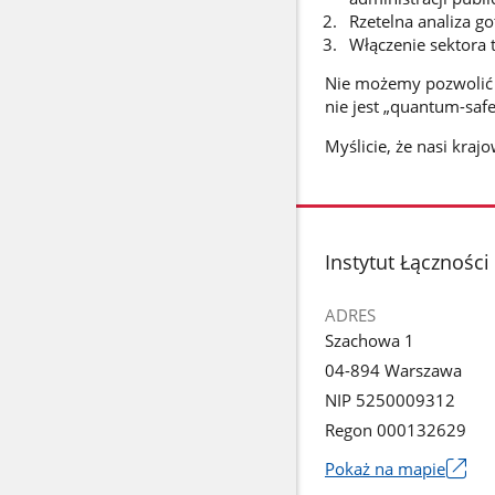
Rzetelna analiza go
Włączenie sektora 
Nie możemy pozwolić s
nie jest „quantum-saf
Myślicie, że nasi kraj
stopka
Instytut Łączności
ADRES
Szachowa 1
04-894 Warszawa
NIP 5250009312
Regon 000132629
Pokaż na mapie
Link