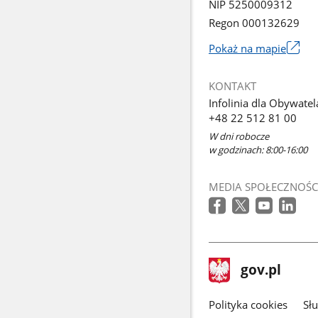
NIP 5250009312
Regon 000132629
Pokaż na mapie
Link
otworzy
KONTAKT
się
Infolinia dla Obywatel
w
+48 22 512 81 00
nowym
W dni robocze
oknie
w godzinach: 8:00-16:00
MEDIA SPOŁECZNOŚC
stopka
Strona
gov.pl
gov.pl
główna
gov.pl
Polityka cookies
Sł