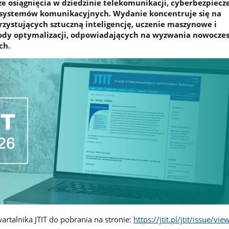
e osiągnięcia w dziedzinie telekomunikacji, cyberbezpiec
h systemów komunikacyjnych. Wydanie koncentruje się na
zystujących sztuczną inteligencję, uczenie maszynowe i
y optymalizacji, odpowiadających na wyzwania nowocze
ch.
rtalnika JTIT do pobrania na stronie:
https://jtit.pl/jtit/issue/vi