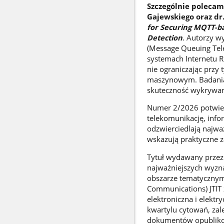
Szczególnie polecamy
Gajewskiego oraz dr
for Securing MQTT-b
Detection
. Autorzy w
(Message Queuing Tel
systemach Internetu R
nie ograniczając prz
maszynowym. Badania
skuteczność wykrywan
Numer 2/2026 potwierd
telekomunikację, infor
odzwierciedlają najwa
wskazują praktyczne
Tytuł wydawany przez 
najważniejszych wyzn
obszarze tematycznym
Communications) JTIT 
elektroniczna i elektry
kwartylu cytowań, zal
dokumentów opubliko