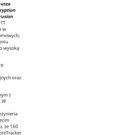
iusza
ryption
rusion
QTT
e w
 domowych,
eniu
zo wysoką
ce
jnych oraz
dnym z
. W
nżynieria
zecim
o, że 160
oreTracker