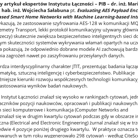
 artykuł ekspertów Instytutu Łączności – PIB – dr. inż. Mar
. hab. inż. Wojciecha Sałabuna
pt.
Evaluating AES Payload Enc
ased Smart Home Networks with Machine Learning-based Int
ykazują, że zastosowanie szyfrowania AES-128 w komunikacji M
emetry Transport, lekki protokół komunikacyjny używany główni
zeczy) skutecznie zwiększa bezpieczeństwo inteligentnych sieci
y tym skuteczności systemów wykrywania włamań opartych na ucz
 pokazują, że odpowiednio dobrane modele AI zachowują bard
ia zagrożeń nawet po zaszyfrowaniu przesyłanych danych.
za interdyscyplinarny charakter JTIT, prezentując badania łączą
matykę, sztuczną inteligencję i cyberbezpieczeństwo. Publikacje
żniejsze kierunki rozwoju współczesnych technologii komunikacy
 zastosowania wyników badań naukowych.
Instytut Łączności znalazł się wysoko w rankingach cytowań, je
aczników pozycji naukowców, opracowań i publikacji naukowych
 sieci komputerowe i komunikacja (Computer Networks and
znalazł się w drugim kwartylu cytowań podczas gdy w obszarze i
czna (Electrical and Electronic Engineering) żurnal znalazł się w tr
edwie 4 pozycje poniżej drugiego kwartylu. W praktyce oznacza t
wanych w tym roku wygenerowało 298 cytowań - według CiteSc