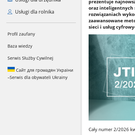
prezentuje najnowsz
oraz inteligentnyc
Usługi dla rolnika
rozwiązaniach wykor
zaawansowane metod
sieci i usług cyfrowy
Profil zaufany
Baza wiedzy
Serwis Służby Cywilnej
Сайт для громадян України
–
Serwis dla obywateli Ukrainy
Cały numer 2/2026 kwa