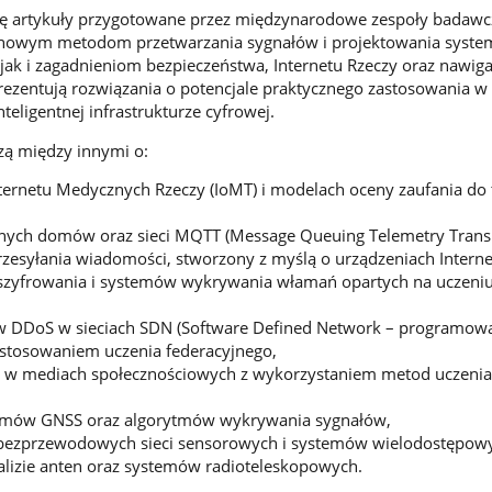
ię artykuły przygotowane przez międzynarodowe zespoły badawc
nowym metodom przetwarzania sygnałów i projektowania syst
jak i zagadnieniom bezpieczeństwa, Internetu Rzeczy oraz nawiga
 prezentują rozwiązania o potencjale praktycznego zastosowania 
nteligentnej infrastrukturze cyfrowej.
zą między innymi o:
ternetu Medycznych Rzeczy (IoMT) i modelach oceny zaufania do 
tnych domów oraz sieci MQTT (Message Queuing Telemetry Transp
przesyłania wiadomości, stworzony z myślą o urządzeniach Interne
szyfrowania i systemów wykrywania włamań opartych na uczeni
 DDoS w sieciach SDN (Software Defined Network – programowa
stosowaniem uczenia federacyjnego,
w mediach społecznościowych z wykorzystaniem metod uczenia
temów GNSS oraz algorytmów wykrywania sygnałów,
 bezprzewodowych sieci sensorowych i systemów wielodostępow
alizie anten oraz systemów radioteleskopowych.