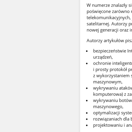
W numerze znalazły s
poświęcone zarówno 
telekomunikacyjnych, 
satelitarnej. Autorzy
nowej generacji oraz i
Autorzy artykułów pis
bezpieczeństwie In
urządzeń,
ochronie inteligen
i prosty protokół 
z wykorzystaniem 
maszynowym,
wykrywaniu ataków
komputerowa) z za
wykrywaniu botów 
maszynowego,
optymalizacji sys
rozwiązaniach dla
projektowaniu i an