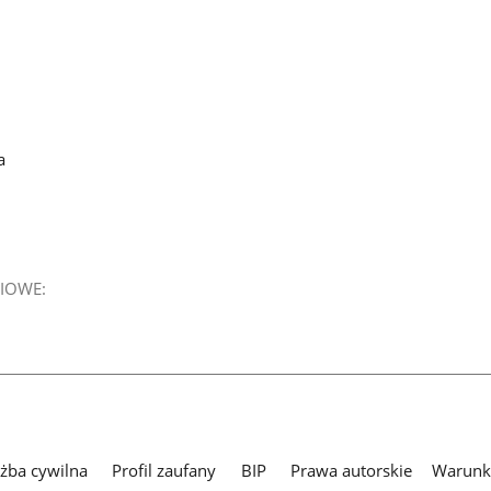
a
IOWE:
użba cywilna
Profil zaufany
BIP
Prawa autorskie
Warunki