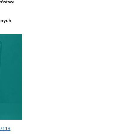
zeństwa
snych
ew/113
.