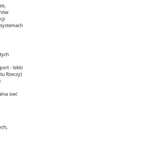
ze,
emów
cji
w systemach
tych
ort - lekki
tu Rzeczy)
u
lna sieć
ych,