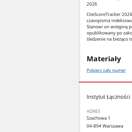
2026
CiteScoreTracker 2026
czasopisma indeksowan
Stanowi on wstępną pr
opublikowany po zako
śledzenie na bieżąco 
Materiały
Pobierz cały numer
stopka
Instytut Łączności
ADRES
Szachowa 1
04-894 Warszawa