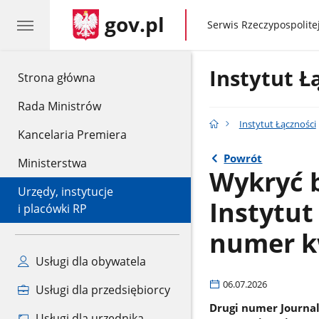
gov.pl
gov.pl
Serwis Rzeczypospolitej
Instytut Ł
gov.pl
Strona główna
Rada Ministrów
Instytut Łączności
Kancelaria Premiera
Powrót
Ministerstwa
Wykryć b
Urzędy, instytucje
Instytut
i placówki RP
numer kw
Usługi dla obywatela
06.07.2026
Usługi dla przedsiębiorcy
Drugi numer Journa
Usługi dla urzędnika