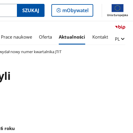
Logowanie
SZUKAJ
mObywatel
do
panelu
Prace naukowe
Oferta
Aktualności
Kontakt
Zmień ję
PL
i wydał nowy numer kwartalnika JTIT
li
26 roku