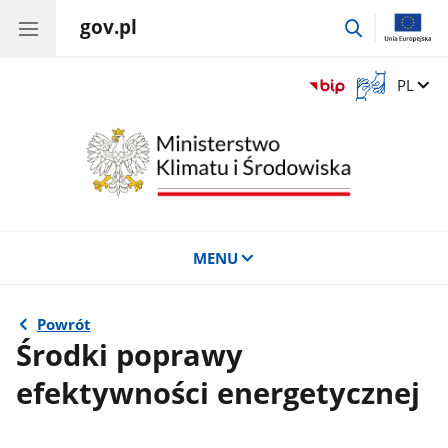
gov.pl
przejdź
do
wyszukiwar
Otwórz
Zmień 
PL
okno
z
tłumaczem
języka
migowego
MENU
Powrót
Środki poprawy
efektywności energetycznej