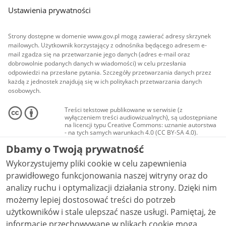
Ustawienia prywatności
Strony dostępne w domenie www.gov.pl mogą zawierać adresy skrzynek
mailowych. Użytkownik korzystający z odnośnika będącego adresem e-
mail zgadza się na przetwarzanie jego danych (adres e-mail oraz
dobrowolnie podanych danych w wiadomości) w celu przesłania
odpowiedzi na przesłane pytania. Szczegóły przetwarzania danych przez
każdą z jednostek znajdują się w ich politykach przetwarzania danych
osobowych.
Treści tekstowe publikowane w serwisie (z
wyłączeniem treści audiowizualnych), są udostępniane
na licencji typu Creative Commons: uznanie autorstwa
- na tych samych warunkach 4.0 (CC BY-SA 4.0).
Materiały audiowizualne, w tym zdjęcia, materiały
Dbamy o Twoją prywatność
audio i wideo, są udostępniane na licencji typu
Creative Commons: uznanie autorstwa użycie
Wykorzystujemy pliki cookie w celu zapewnienia
niekomercyjne - bez utworów zależnych 4.0 (CC BY-
NC-ND 4.0), o ile nie jest to stwierdzone inaczej.
prawidłowego funkcjonowania naszej witryny oraz do
analizy ruchu i optymalizacji działania strony. Dzięki nim
możemy lepiej dostosować treści do potrzeb
użytkowników i stale ulepszać nasze usługi. Pamiętaj, że
informacje przechowywane w plikach cookie mogą