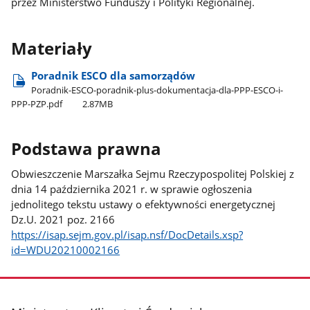
przez Ministerstwo Funduszy i Polityki Regionalnej.
Materiały
Poradnik ESCO dla samorządów
Poradnik-ESCO-poradnik-plus-dokumentacja-dla-PPP-ESCO-i-
PPP-PZP.pdf
2.87MB
Podstawa prawna
Obwieszczenie Marszałka Sejmu Rzeczypospolitej Polskiej z
dnia 14 października 2021 r. w sprawie ogłoszenia
jednolitego tekstu ustawy o efektywności energetycznej
Dz.U. 2021 poz. 2166
https://isap.sejm.gov.pl/isap.nsf/DocDetails.xsp?
id=WDU20210002166