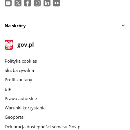
Na skróty
stopka
Strona
gov.pl
gov.pl
główna
gov.pl
Polityka cookies
Służba cywilna
Profil zaufany
BIP
Prawa autorskie
Warunki korzystania
Geoportal
Deklaracja dostępności serwisu Gov.pl