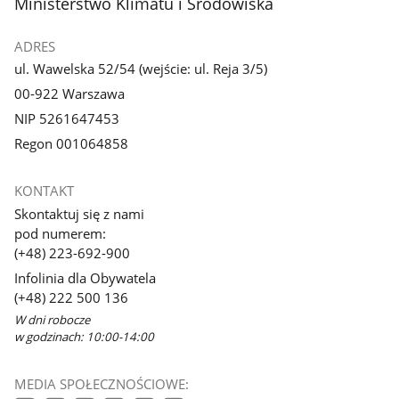
stopka
Ministerstwo Klimatu i Środowiska
ADRES
ul. Wawelska 52/54 (wejście: ul. Reja 3/5)
00-922 Warszawa
NIP 5261647453
Regon 001064858
KONTAKT
Skontaktuj się z nami
pod numerem:
(+48) 223-692-900
Infolinia dla Obywatela
(+48) 222 500 136
W dni robocze
w godzinach: 10:00-14:00
MEDIA SPOŁECZNOŚCIOWE: