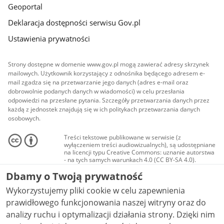
Geoportal
Deklaracja dostępności serwisu Gov.pl
Ustawienia prywatności
Strony dostępne w domenie www.gov.pl mogą zawierać adresy skrzynek
mailowych. Użytkownik korzystający z odnośnika będącego adresem e-
mail zgadza się na przetwarzanie jego danych (adres e-mail oraz
dobrowolnie podanych danych w wiadomości) w celu przesłania
odpowiedzi na przesłane pytania. Szczegóły przetwarzania danych przez
każdą z jednostek znajdują się w ich politykach przetwarzania danych
osobowych.
Treści tekstowe publikowane w serwisie (z
wyłączeniem treści audiowizualnych), są udostępniane
na licencji typu Creative Commons: uznanie autorstwa
- na tych samych warunkach 4.0 (CC BY-SA 4.0).
Materiały audiowizualne, w tym zdjęcia, materiały
Dbamy o Twoją prywatność
audio i wideo, są udostępniane na licencji typu
Creative Commons: uznanie autorstwa użycie
Wykorzystujemy pliki cookie w celu zapewnienia
niekomercyjne - bez utworów zależnych 4.0 (CC BY-
NC-ND 4.0), o ile nie jest to stwierdzone inaczej.
prawidłowego funkcjonowania naszej witryny oraz do
analizy ruchu i optymalizacji działania strony. Dzięki nim