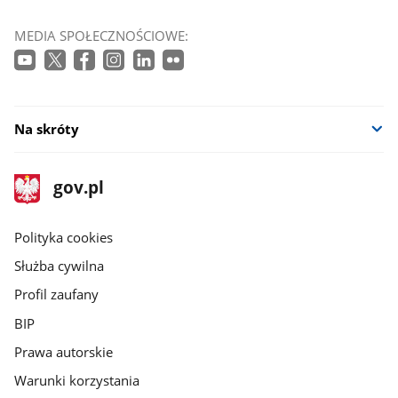
MEDIA SPOŁECZNOŚCIOWE:
Na skróty
stopka
Strona
gov.pl
gov.pl
główna
gov.pl
Polityka cookies
Służba cywilna
Profil zaufany
BIP
Prawa autorskie
Warunki korzystania