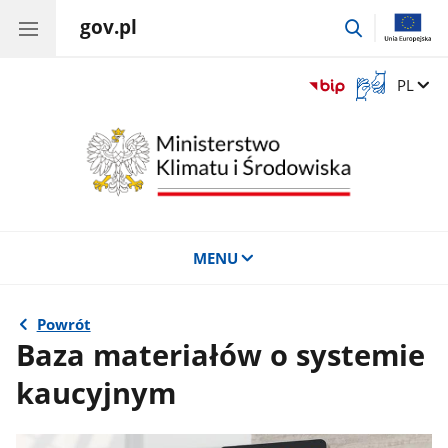
gov.pl
przejdź
do
wyszukiwar
Otwórz
Zmień 
PL
okno
z
tłumaczem
języka
migowego
MENU
Powrót
Baza materiałów o systemie
kaucyjnym