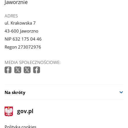
Jaworznie
ADRES
ul. Krakowska 7
43-600 Jaworzno
NIP 632 175 04 46
Regon 273072976
MEDIA SPOŁECZNOŚCIOWE:
Na skróty
stopka
Strona
gov.pl
gov.pl
główna
gov.pl
Polityka cookies