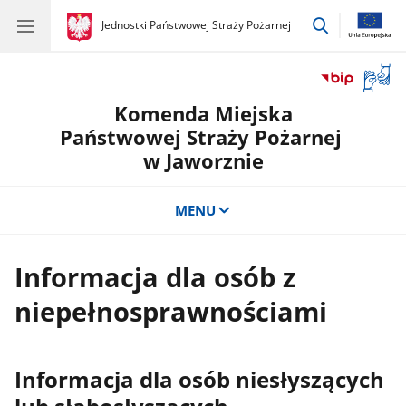
przejdź
gov.pl
Jednostki Państwowej Straży Pożarnej
gov.pl
Jednostki
do
Państwowej
wyszukiwar
Straży
Otwór
Pożarnej
okno
Komenda Miejska
z
tłuma
Państwowej Straży Pożarnej
języka
w Jaworznie
migow
MENU
Informacja dla osób z
niepełnosprawnościami
Informacja dla osób niesłyszących