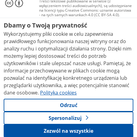
Treści tekstowe publikowane w serwisie (z
wyłączeniem treści audiowizualnych), są udostępniane
na licencji typu Creative Commons: uznanie autorstwa
- na tych samych warunkach 4.0 (CC BY-SA 4.0).
Materiały audiowizualne, w tym zdjęcia, materiały
Dbamy o Twoją prywatność
audio i wideo, są udostępniane na licencji typu
Creative Commons: uznanie autorstwa użycie
Wykorzystujemy pliki cookie w celu zapewnienia
niekomercyjne - bez utworów zależnych 4.0 (CC BY-
NC-ND 4.0), o ile nie jest to stwierdzone inaczej.
prawidłowego funkcjonowania naszej witryny oraz do
analizy ruchu i optymalizacji działania strony. Dzięki nim
możemy lepiej dostosować treści do potrzeb
użytkowników i stale ulepszać nasze usługi. Pamiętaj, że
informacje przechowywane w plikach cookie mogą
pozwalać na identyfikację konkretnego urządzenia lub
przeglądarki użytkownika, a więc potencjalnie stanowić
dane osobowe.
Polityka cookies
Odrzuć
Spersonalizuj
Zezwól na wszystkie