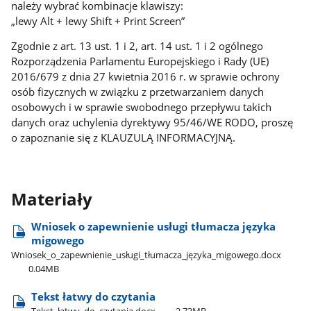
należy wybrać kombinacje klawiszy:
„lewy Alt + lewy Shift + Print Screen”
Zgodnie z art. 13 ust. 1 i 2, art. 14 ust. 1 i 2 ogólnego
Rozporządzenia Parlamentu Europejskiego i Rady (UE)
2016/679 z dnia 27 kwietnia 2016 r. w sprawie ochrony
osób fizycznych w związku z przetwarzaniem danych
osobowych i w sprawie swobodnego przepływu takich
danych oraz uchylenia dyrektywy 95/46/WE RODO, proszę
o zapoznanie się z KLAUZULĄ INFORMACYJNĄ.
Materiały
Wniosek o zapewnienie usługi tłumacza języka
migowego
Wniosek​_o​_zapewnienie​_usługi​_tłumacza​_języka​_migowego.docx
0.04MB
Tekst łatwy do czytania
Tekst​​_łatwy​​_do​​_czytania.docx
2.73MB