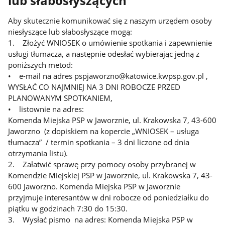
lub słabosłyszących
Aby skutecznie komunikować się z naszym urzędem osoby
niesłyszące lub słabosłyszące mogą:
1. Złożyć WNIOSEK o umówienie spotkania i zapewnienie
usługi tłumacza, a następnie odesłać wybierając jedną z
poniższych metod:
• e-mail na adres pspjaworzno@katowice.kwpsp.gov.pl ,
WYSŁAĆ CO NAJMNIEJ NA 3 DNI ROBOCZE PRZED
PLANOWANYM SPOTKANIEM,
• listownie na adres:
Komenda Miejska PSP w Jaworznie, ul. Krakowska 7, 43-600
Jaworzno (z dopiskiem na kopercie „WNIOSEK – usługa
tłumacza” / termin spotkania – 3 dni liczone od dnia
otrzymania listu).
2. Załatwić sprawę przy pomocy osoby przybranej w
Komendzie Miejskiej PSP w Jaworznie, ul. Krakowska 7, 43-
600 Jaworzno. Komenda Miejska PSP w Jaworznie
przyjmuje interesantów w dni robocze od poniedziałku do
piątku w godzinach 7:30 do 15:30.
3. Wysłać pismo na adres: Komenda Miejska PSP w