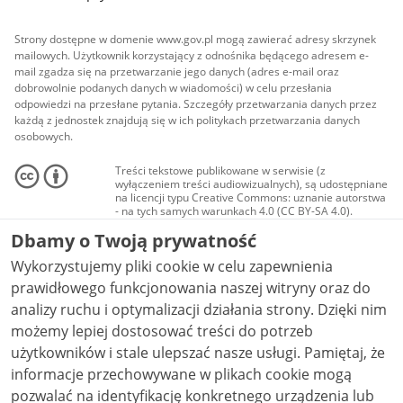
Strony dostępne w domenie www.gov.pl mogą zawierać adresy skrzynek
mailowych. Użytkownik korzystający z odnośnika będącego adresem e-
mail zgadza się na przetwarzanie jego danych (adres e-mail oraz
dobrowolnie podanych danych w wiadomości) w celu przesłania
odpowiedzi na przesłane pytania. Szczegóły przetwarzania danych przez
każdą z jednostek znajdują się w ich politykach przetwarzania danych
osobowych.
Treści tekstowe publikowane w serwisie (z
wyłączeniem treści audiowizualnych), są udostępniane
na licencji typu Creative Commons: uznanie autorstwa
- na tych samych warunkach 4.0 (CC BY-SA 4.0).
Materiały audiowizualne, w tym zdjęcia, materiały
Dbamy o Twoją prywatność
audio i wideo, są udostępniane na licencji typu
Creative Commons: uznanie autorstwa użycie
Wykorzystujemy pliki cookie w celu zapewnienia
niekomercyjne - bez utworów zależnych 4.0 (CC BY-
NC-ND 4.0), o ile nie jest to stwierdzone inaczej.
prawidłowego funkcjonowania naszej witryny oraz do
analizy ruchu i optymalizacji działania strony. Dzięki nim
możemy lepiej dostosować treści do potrzeb
użytkowników i stale ulepszać nasze usługi. Pamiętaj, że
informacje przechowywane w plikach cookie mogą
pozwalać na identyfikację konkretnego urządzenia lub