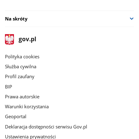
Na skróty
stopka
Strona
gov.pl
gov.pl
główna
gov.pl
Polityka cookies
Służba cywilna
Profil zaufany
BIP
Prawa autorskie
Warunki korzystania
Geoportal
Deklaracja dostępności serwisu Gov.pl
Ustawienia prywatności