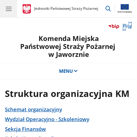
przejdź
gov.pl
Jednostki Państwowej Straży Pożarnej
gov.pl
Jednostki
do
Państwowej
wyszukiwar
Straży
Otwór
Pożarnej
okno
Komenda Miejska
z
tłuma
Państwowej Straży Pożarnej
języka
w Jaworznie
migow
MENU
Struktura organizacyjna KM
Schemat organizacyjny
Wydział Operacyjno - Szkoleniowy
Sekcja Finansów