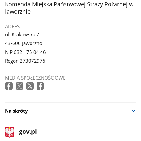
stopka
Komenda Miejska Państwowej Straży Pożarnej w
Jaworznie
ADRES
ul. Krakowska 7
43-600 Jaworzno
NIP 632 175 04 46
Regon 273072976
MEDIA SPOŁECZNOŚCIOWE:
Na skróty
stopka
Strona
gov.pl
gov.pl
główna