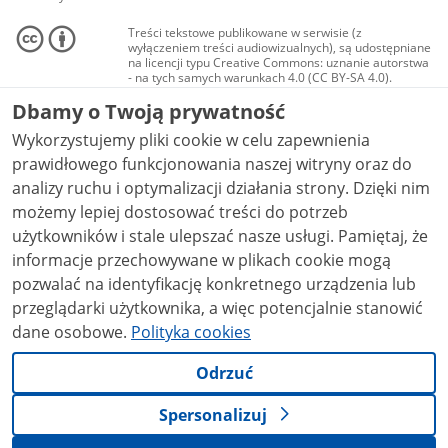
Treści tekstowe publikowane w serwisie (z
wyłączeniem treści audiowizualnych), są udostępniane
na licencji typu Creative Commons: uznanie autorstwa
- na tych samych warunkach 4.0 (CC BY-SA 4.0).
Materiały audiowizualne, w tym zdjęcia, materiały
Dbamy o Twoją prywatność
audio i wideo, są udostępniane na licencji typu
Creative Commons: uznanie autorstwa użycie
Wykorzystujemy pliki cookie w celu zapewnienia
niekomercyjne - bez utworów zależnych 4.0 (CC BY-
NC-ND 4.0), o ile nie jest to stwierdzone inaczej.
prawidłowego funkcjonowania naszej witryny oraz do
analizy ruchu i optymalizacji działania strony. Dzięki nim
możemy lepiej dostosować treści do potrzeb
użytkowników i stale ulepszać nasze usługi. Pamiętaj, że
informacje przechowywane w plikach cookie mogą
pozwalać na identyfikację konkretnego urządzenia lub
przeglądarki użytkownika, a więc potencjalnie stanowić
dane osobowe.
Polityka cookies
Odrzuć
Spersonalizuj