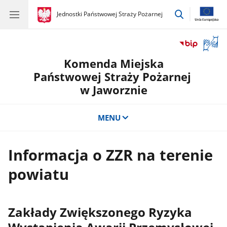
przejdź
gov.pl
Jednostki Państwowej Straży Pożarnej
gov.pl
Jednostki
do
Państwowej
wyszukiwar
Straży
Otwór
Pożarnej
okno
Komenda Miejska
z
tłuma
Państwowej Straży Pożarnej
języka
w Jaworznie
migow
MENU
Informacja o ZZR na terenie
powiatu
Zakłady Zwiększonego Ryzyka