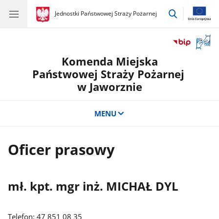
przejdź
gov.pl
Jednostki Państwowej Straży Pożarnej
gov.pl
Jednostki
do
Państwowej
wyszukiwar
Straży
Otwór
Pożarnej
okno
Komenda Miejska
z
tłuma
Państwowej Straży Pożarnej
języka
w Jaworznie
migow
MENU
Oficer prasowy
mł. kpt. mgr inż. MICHAŁ DYL
Telefon: 47 851 08 35