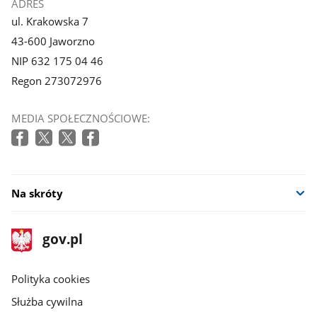
ADRES
ul. Krakowska 7
43-600 Jaworzno
NIP 632 175 04 46
Regon 273072976
MEDIA SPOŁECZNOŚCIOWE:
Na skróty
stopka
Strona
gov.pl
gov.pl
główna
gov.pl
Polityka cookies
Służba cywilna