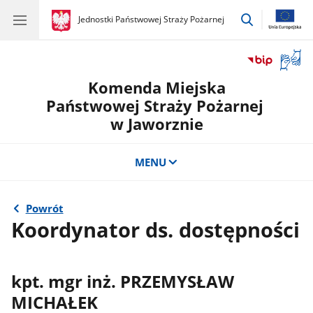
przejdź
gov.pl
Jednostki Państwowej Straży Pożarnej
gov.pl
Jednostki
do
Państwowej
wyszukiwar
Straży
Otwór
Pożarnej
okno
Komenda Miejska
z
tłuma
Państwowej Straży Pożarnej
języka
w Jaworznie
migow
MENU
Powrót
Koordynator ds. dostępności
kpt. mgr inż. PRZEMYSŁAW
MICHAŁEK