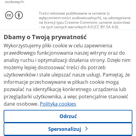
osobowych.
Treści tekstowe publikowane w serwisie (z
wyłączeniem treści audiowizualnych), są udostępniane
na licencji typu Creative Commons: uznanie autorstwa
- na tych samych warunkach 4.0 (CC BY-SA 4.0).
Materiały audiowizualne, w tym zdjęcia, materiały
Dbamy o Twoją prywatność
audio i wideo, są udostępniane na licencji typu
Creative Commons: uznanie autorstwa użycie
Wykorzystujemy pliki cookie w celu zapewnienia
niekomercyjne - bez utworów zależnych 4.0 (CC BY-
NC-ND 4.0), o ile nie jest to stwierdzone inaczej.
prawidłowego funkcjonowania naszej witryny oraz do
analizy ruchu i optymalizacji działania strony. Dzięki nim
możemy lepiej dostosować treści do potrzeb
użytkowników i stale ulepszać nasze usługi. Pamiętaj, że
informacje przechowywane w plikach cookie mogą
pozwalać na identyfikację konkretnego urządzenia lub
przeglądarki użytkownika, a więc potencjalnie stanowić
dane osobowe.
Polityka cookies
Odrzuć
Spersonalizuj