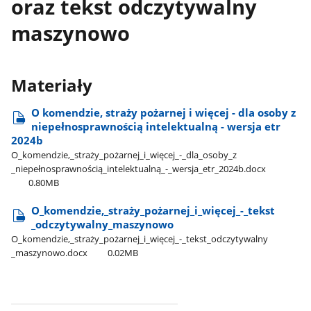
oraz tekst odczytywalny
maszynowo
Materiały
O komendzie, straży pożarnej i więcej - dla osoby z
niepełnosprawnością intelektualną - wersja etr
2024b
O​_komendzie,​_straży​_pożarnej​_i​_więcej​_-​_dla​_osoby​_z​
_niepełnosprawnością​_intelektualną​_-​_wersja​_etr​_2024b.docx
0.80MB
O​_komendzie,​_straży​_pożarnej​_i​_więcej​_-​_tekst​
_odczytywalny​_maszynowo
O​_komendzie,​_straży​_pożarnej​_i​_więcej​_-​_tekst​_odczytywalny​
_maszynowo.docx
0.02MB