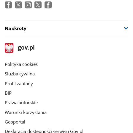
Na skróty
stopka
Strona
gov.pl
gov.pl
główna
gov.pl
Polityka cookies
Służba cywilna
Profil zaufany
BIP
Prawa autorskie
Warunki korzystania
Geoportal
Deklaracja dostępności serwisu Gov.pl