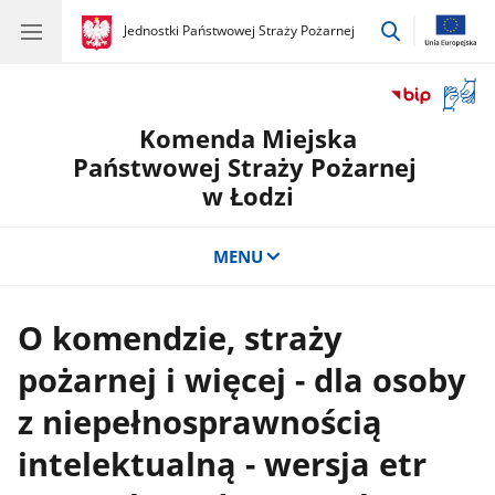
przejdź
gov.pl
Jednostki Państwowej Straży Pożarnej
gov.pl
Jednostki
do
Państwowej
wyszukiwar
Straży
Otwór
Pożarnej
okno
Komenda Miejska
z
tłuma
Państwowej Straży Pożarnej
języka
w Łodzi
migow
MENU
O komendzie, straży
pożarnej i więcej - dla osoby
z niepełnosprawnością
intelektualną - wersja etr