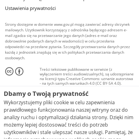
Ustawienia prywatności
Strony dostępne w domenie www.gov.pl mogą zawierać adresy skrzynek
mailowych. Użytkownik korzystający z odnośnika będącego adresem e-
mail zgadza się na przetwarzanie jego danych (adres e-mail oraz
dobrowolnie podanych danych w wiadomości) w celu przesłania
odpowiedzi na przesłane pytania. Szczegóły przetwarzania danych przez
każdą z jednostek znajdują się w ich politykach przetwarzania danych
osobowych.
Treści tekstowe publikowane w serwisie (z
wyłączeniem treści audiowizualnych), są udostępniane
na licencji typu Creative Commons: uznanie autorstwa
- na tych samych warunkach 4.0 (CC BY-SA 4.0).
Materiały audiowizualne, w tym zdjęcia, materiały
Dbamy o Twoją prywatność
audio i wideo, są udostępniane na licencji typu
Creative Commons: uznanie autorstwa użycie
Wykorzystujemy pliki cookie w celu zapewnienia
niekomercyjne - bez utworów zależnych 4.0 (CC BY-
NC-ND 4.0), o ile nie jest to stwierdzone inaczej.
prawidłowego funkcjonowania naszej witryny oraz do
analizy ruchu i optymalizacji działania strony. Dzięki nim
możemy lepiej dostosować treści do potrzeb
użytkowników i stale ulepszać nasze usługi. Pamiętaj, że