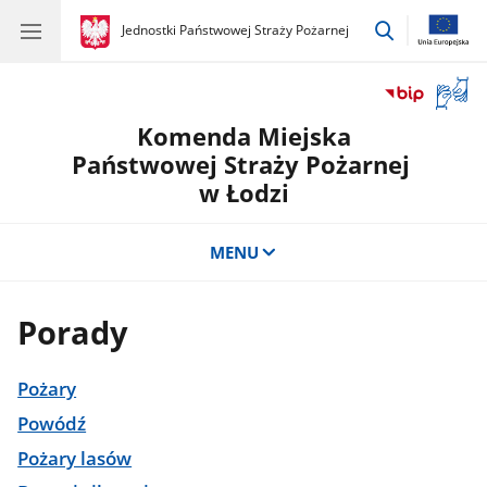
przejdź
gov.pl
Jednostki Państwowej Straży Pożarnej
gov.pl
Jednostki
do
Państwowej
wyszukiwar
Straży
Otwór
Pożarnej
okno
Komenda Miejska
z
tłuma
Państwowej Straży Pożarnej
języka
w Łodzi
migow
MENU
Porady
Pożary
Powódź
Pożary lasów