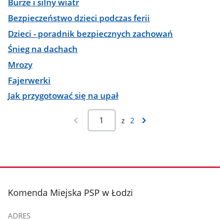
Burze i silny wiatr
Bezpieczeństwo dzieci podczas ferii
Dzieci - poradnik bezpiecznych zachowań
Śnieg na dachach
Mrozy
Fajerwerki
Jak przygotować się na upał
z
2
stopka
Komenda Miejska PSP w Łodzi
ADRES