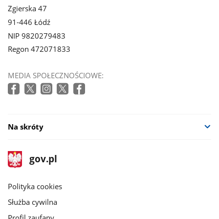
Zgierska 47
91-446 Łódź
NIP 9820279483
Regon 472071833
MEDIA SPOŁECZNOŚCIOWE:
Na skróty
stopka
Strona
gov.pl
gov.pl
główna
gov.pl
Polityka cookies
Służba cywilna
Profil zaufany