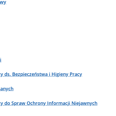
owy
i
 ds. Bezpieczeństwa i Higieny Pracy
danych
cy do Spraw Ochrony Informacji Niejawnych