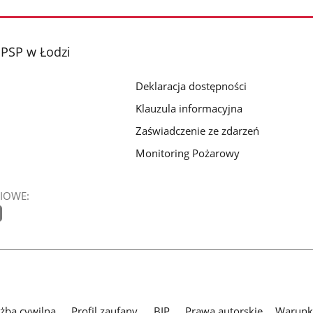
PSP w Łodzi
Deklaracja dostępności
Klauzula informacyjna
Zaświadczenie ze zdarzeń
Monitoring Pożarowy
IOWE:
użba cywilna
Profil zaufany
BIP
Prawa autorskie
Warunki