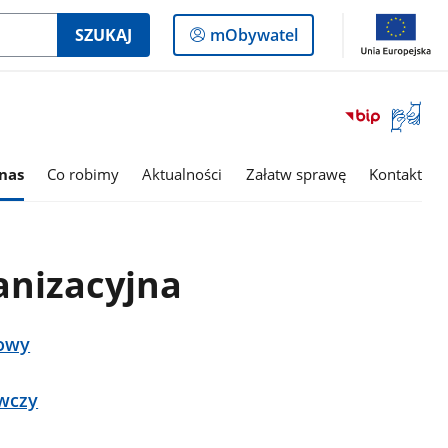
Logowanie
SZUKAJ
mObywatel
do
panelu
Otwórz
okno
z
tłumac
nas
Co robimy
Aktualności
Załatw sprawę
Kontakt
języka
migowe
anizacyjna
iowy
wczy