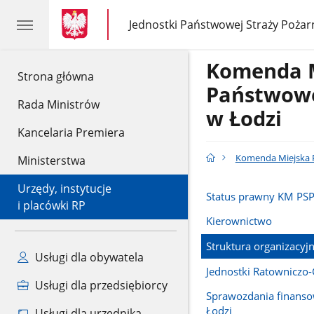
gov.pl
gov.pl
Jednostki Państwowej Straży Pożar
gov.pl
Jednostki
Państwowej
Straży
Komenda 
Pożarnej
gov.pl
Strona główna
Państwowe
Rada Ministrów
w Łodzi
Kancelaria Premiera
Komenda Miejska P
Ministerstwa
Urzędy, instytucje
Status prawny KM PSP
i placówki RP
Kierownictwo
Struktura organizacyj
Usługi dla obywatela
Jednostki Ratowniczo-
Usługi dla przedsiębiorcy
Sprawozdania finans
Łodzi
Usługi dla urzędnika