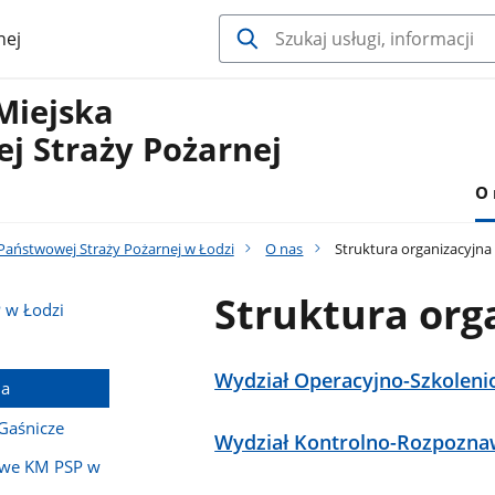
nej
Miejska
j Straży Pożarnej
O 
aństwowej Straży Pożarnej w Łodzi
O nas
Struktura organizacyjna
Struktura org
 w Łodzi
Wydział Operacyjno-Szkolen
na
Gaśnicze
Wydział Kontrolno-Rozpozna
owe KM PSP w