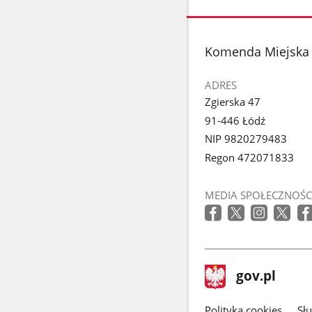
stopka
Komenda Miejska 
ADRES
Zgierska 47
91-446 Łódź
NIP 9820279483
Regon 472071833
MEDIA SPOŁECZNOŚC
stopka
Strona
gov.pl
gov.pl
główna
gov.pl
Polityka cookies
Sł