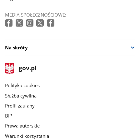
MEDIA SPOŁECZNOŚCIOWE:
Na skróty
stopka
Strona
gov.pl
gov.pl
główna
gov.pl
Polityka cookies
Służba cywilna
Profil zaufany
BIP
Prawa autorskie
Warunki korzystania