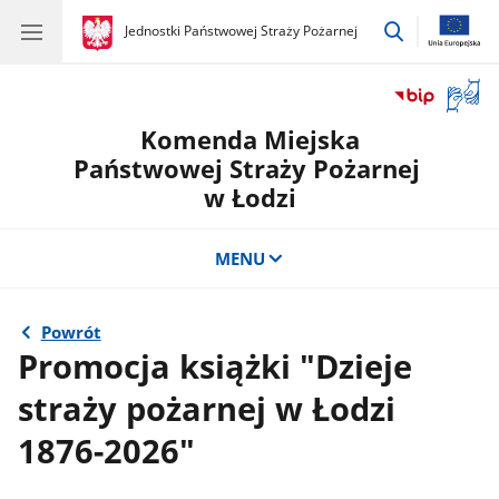
przejdź
gov.pl
Jednostki Państwowej Straży Pożarnej
gov.pl
Jednostki
do
Państwowej
wyszukiwar
Straży
Otwór
Pożarnej
okno
Komenda Miejska
z
tłuma
Państwowej Straży Pożarnej
języka
w Łodzi
migow
MENU
Powrót
Promocja książki "Dzieje
straży pożarnej w Łodzi
1876-2026"