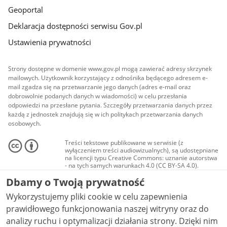
Geoportal
Deklaracja dostępności serwisu Gov.pl
Ustawienia prywatności
Strony dostępne w domenie www.gov.pl mogą zawierać adresy skrzynek
mailowych. Użytkownik korzystający z odnośnika będącego adresem e-
mail zgadza się na przetwarzanie jego danych (adres e-mail oraz
dobrowolnie podanych danych w wiadomości) w celu przesłania
odpowiedzi na przesłane pytania. Szczegóły przetwarzania danych przez
każdą z jednostek znajdują się w ich politykach przetwarzania danych
osobowych.
Treści tekstowe publikowane w serwisie (z
wyłączeniem treści audiowizualnych), są udostępniane
na licencji typu Creative Commons: uznanie autorstwa
- na tych samych warunkach 4.0 (CC BY-SA 4.0).
Materiały audiowizualne, w tym zdjęcia, materiały
Dbamy o Twoją prywatność
audio i wideo, są udostępniane na licencji typu
Creative Commons: uznanie autorstwa użycie
Wykorzystujemy pliki cookie w celu zapewnienia
niekomercyjne - bez utworów zależnych 4.0 (CC BY-
NC-ND 4.0), o ile nie jest to stwierdzone inaczej.
prawidłowego funkcjonowania naszej witryny oraz do
analizy ruchu i optymalizacji działania strony. Dzięki nim