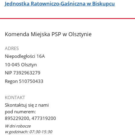
Jednostka Ratowniczo-Gaśniczna w Biskupcu
stopka
Komenda Miejska PSP w Olsztynie
ADRES
Niepodległości 16A
10-045 Olsztyn
NIP 7392963279
Regon 510750433
KONTAKT
Skontaktuj się z nami
pod numerem:
895229200, 477319200
W dni robocze
w godzinach: 07:30-15:30