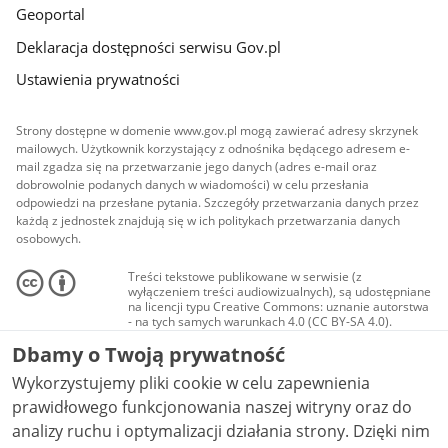
Geoportal
Deklaracja dostępności serwisu Gov.pl
Ustawienia prywatności
Strony dostępne w domenie www.gov.pl mogą zawierać adresy skrzynek
mailowych. Użytkownik korzystający z odnośnika będącego adresem e-
mail zgadza się na przetwarzanie jego danych (adres e-mail oraz
dobrowolnie podanych danych w wiadomości) w celu przesłania
odpowiedzi na przesłane pytania. Szczegóły przetwarzania danych przez
każdą z jednostek znajdują się w ich politykach przetwarzania danych
osobowych.
Treści tekstowe publikowane w serwisie (z
wyłączeniem treści audiowizualnych), są udostępniane
na licencji typu Creative Commons: uznanie autorstwa
- na tych samych warunkach 4.0 (CC BY-SA 4.0).
Materiały audiowizualne, w tym zdjęcia, materiały
Dbamy o Twoją prywatność
audio i wideo, są udostępniane na licencji typu
Creative Commons: uznanie autorstwa użycie
Wykorzystujemy pliki cookie w celu zapewnienia
niekomercyjne - bez utworów zależnych 4.0 (CC BY-
NC-ND 4.0), o ile nie jest to stwierdzone inaczej.
prawidłowego funkcjonowania naszej witryny oraz do
analizy ruchu i optymalizacji działania strony. Dzięki nim