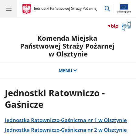
przejdź
gov.pl
Jednostki Państwowej Straży Pożarnej
gov.pl
Jednostki
do
Państwowej
wyszukiwar
Straży
Otwór
Pożarnej
okno
Komenda Miejska
z
tłuma
Państwowej Straży Pożarnej
języka
w Olsztynie
migow
MENU
Jednostki Ratowniczo -
Gaśnicze
Jednostka Ratowniczo-Gaśniczna nr 1 w Olsztynie
Jednostka Ratowniczo-Gaśniczna nr 2 w Olsztynie