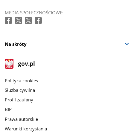
MEDIA SPOŁECZNOŚCIOWE:
Na skróty
stopka
Strona
gov.pl
gov.pl
główna
gov.pl
Polityka cookies
Służba cywilna
Profil zaufany
BIP
Prawa autorskie
Warunki korzystania