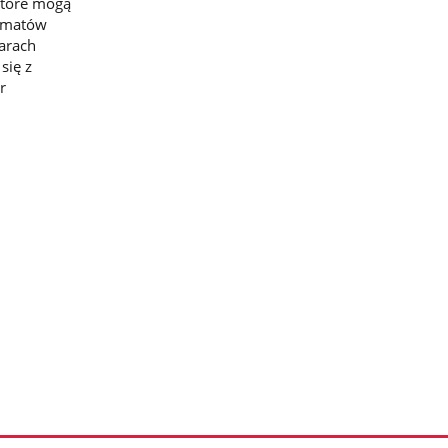
które mogą
tematów
arach
się z
r