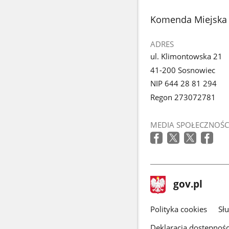
1
z
stopka
Komenda Miejska 
galerii.
ADRES
ul. Klimontowska 21
41-200 Sosnowiec
NIP 644 28 81 294
Regon 273072781
MEDIA SPOŁECZNOŚC
stopka
Strona
gov.pl
gov.pl
główna
gov.pl
Polityka cookies
Sł
Deklaracja dostępnośc