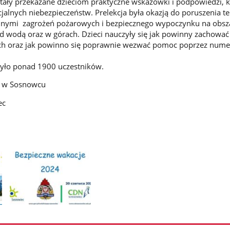
tały przekazane dzieciom praktyczne wskazówki i podpowiedzi, 
alnych niebezpieczeństw. Prelekcja była okazją do poruszenia 
nnymi zagrożeń pożarowych i bezpiecznego wypoczynku na obsz
ad wodą oraz w górach. Dzieci nauczyły się jak powinny zachować 
ch oraz jak powinno się poprawnie wezwać pomoc poprzez nume
zyło ponad 1900 uczestników.
 w Sosnowcu
ec
Pokaż
zdjęcie