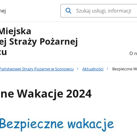
nej
Miejska
j Straży Pożarnej
cu
O n
Państwowej Straży Pożarnej w Sosnowcu
Aktualności
Bezpieczne W
zne Wakacje 2024