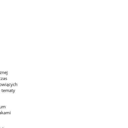
znej
czas
nowiących
o tematy
rum
lakami