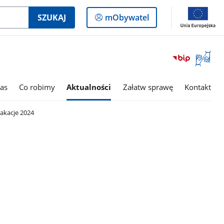
Logowanie
SZUKAJ
mObywatel
do
panelu
Otwórz
okno
z
tłumac
as
Co robimy
Aktualności
Załatw sprawę
Kontakt
języka
migowe
akacje 2024