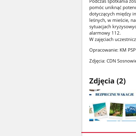
Podczas spotkania zos
pomóc uniknąć potencj
dotyczących między i
leśnych, w mieście, n
sytuacjach kryzysowy
alarmowy 112.
W zajęciach uczestnic
Opracowanie: KM PSP
Zdjęcia: CDN Sosnowi
Zdjęcia (2)
Pokaż
zdjęcie