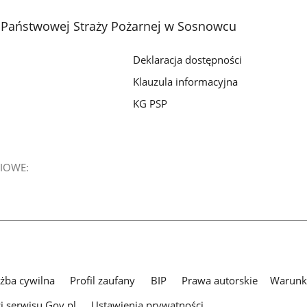
2
z
Państwowej Straży Pożarnej w Sosnowcu
galerii.
Deklaracja dostępności
Klauzula informacyjna
KG PSP
IOWE:
użba cywilna
Profil zaufany
BIP
Prawa autorskie
Warunki
i serwisu Gov.pl
Ustawienia prywatności