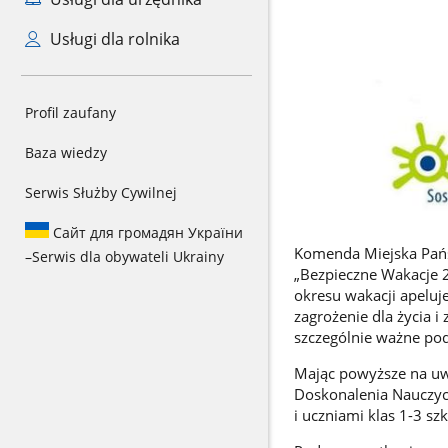
Usługi dla rolnika
Profil zaufany
Baza wiedzy
Serwis Służby Cywilnej
Сайт для громадян України
Komenda Miejska Pańs
–
Serwis dla obywateli Ukrainy
„Bezpieczne Wakacje 2
okresu wakacji apeluj
zagrożenie dla życia 
szczególnie ważne po
Mając powyższe na uw
Doskonalenia Nauczyc
i uczniami klas 1-3 s