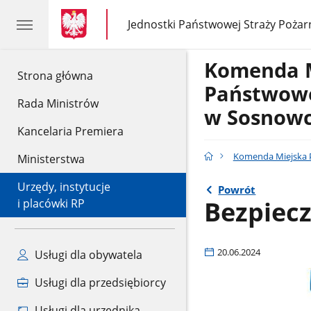
gov.pl
gov.pl
Jednostki Państwowej Straży Pożar
gov.pl
Jednostki
Państwowej
Straży
Komenda 
Pożarnej
gov.pl
Strona główna
Państwowe
Rada Ministrów
w Sosnow
Kancelaria Premiera
Komenda Miejska 
Ministerstwa
Urzędy, instytucje
Powrót
Bezpiec
i placówki RP
20.06.2024
Usługi dla obywatela
Usługi dla przedsiębiorcy
Usługi dla urzędnika