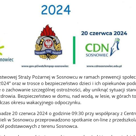
twowej Straży Pożarnej w Sosnowcu w ramach prewencji społec
024” oraz w trosce o bezpieczeństwo dzieci i ich opiekunów pod
e o zachowanie szczególnej ostrożności, aby uniknąć sytuacji sta
i zdrowia. Bezpieczeństwo w domu, nad wodą, w lesie, w górach t
dczas okresu wakacyjnego odpoczynku.
adze 20 czerwca 2024 o godzinie 09:30 przy współpracy z Cent
ieli w Sosnowcu przeprowadzono spotkanie on-line z przedszko
zkół podstawowych z terenu Sosnowca.