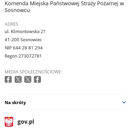
stopka
Komenda Miejska Państwowej Straży Pożarnej w
Sosnowcu
ADRES
ul. Klimontowska 21
41-200 Sosnowiec
NIP 644 28 81 294
Regon 273072781
MEDIA SPOŁECZNOŚCIOWE:
Na skróty
stopka
Strona
gov.pl
gov.pl
główna