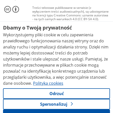
Treści tekstowe publikowane w serwisie (z
wyłączeniem treści audiowizualnych), są udostępniane
na licencji typu Creative Commons: uznanie autorstwa
- na tych samych warunkach 4.0 (CC BY-SA 4.0).
Materiały audiowizualne, w tym zdjęcia, materiały
Dbamy o Twoją prywatność
audio i wideo, są udostępniane na licencji typu
Creative Commons: uznanie autorstwa użycie
Wykorzystujemy pliki cookie w celu zapewnienia
niekomercyjne - bez utworów zależnych 4.0 (CC BY-
NC-ND 4.0), o ile nie jest to stwierdzone inaczej.
prawidłowego funkcjonowania naszej witryny oraz do
analizy ruchu i optymalizacji działania strony. Dzięki nim
możemy lepiej dostosować treści do potrzeb
użytkowników i stale ulepszać nasze usługi. Pamiętaj, że
informacje przechowywane w plikach cookie mogą
pozwalać na identyfikację konkretnego urządzenia lub
przeglądarki użytkownika, a więc potencjalnie stanowić
dane osobowe.
Polityka cookies
Odrzuć
Spersonalizuj