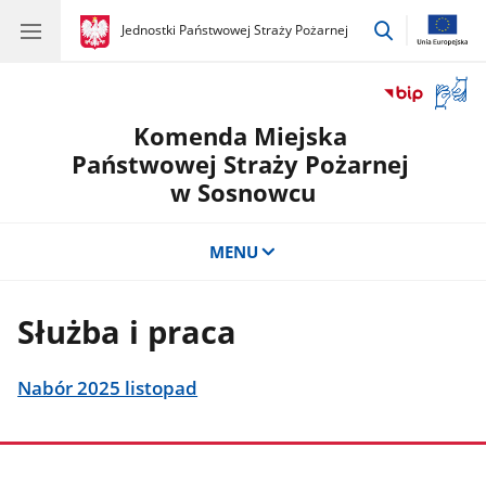
przejdź
gov.pl
Jednostki Państwowej Straży Pożarnej
gov.pl
Jednostki
do
Państwowej
wyszukiwar
Straży
Otwór
Pożarnej
okno
Komenda Miejska
z
tłuma
Państwowej Straży Pożarnej
języka
w Sosnowcu
migow
MENU
Służba i praca
Nabór 2025 listopad