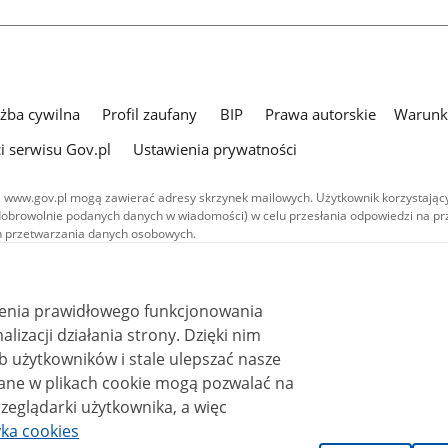
użba cywilna
Profil zaufany
BIP
Prawa autorskie
Warunki
i serwisu Gov.pl
Ustawienia prywatności
 www.gov.pl mogą zawierać adresy skrzynek mailowych. Użytkownik korzystający
dobrowolnie podanych danych w wiadomości) w celu przesłania odpowiedzi na prz
ach przetwarzania danych osobowych.
we publikowane w serwisie (z wyłączeniem treści audiowizualnych), są
 na licencji typu Creative Commons: uznanie autorstwa - na tych samych
 (CC BY-SA 4.0). Materiały audiowizualne, w tym zdjęcia, materiały audio i wideo
ienia prawidłowego funkcjonowania
ane na licencji typu Creative Commons: uznanie autorstwa użycie niekomercyjne 
ależnych 4.0 (CC BY-NC-ND 4.0), o ile nie jest to stwierdzone inaczej.
i działania strony. Dzięki nim
 użytkowników i stale ulepszać nasze
zeglądarki użytkownika, a więc
yka cookies