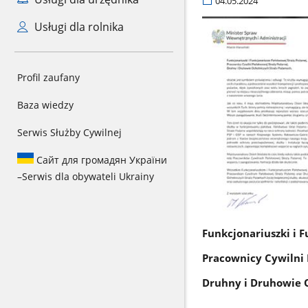
04.05.2024
Usługi dla rolnika
Profil zaufany
Baza wiedzy
Serwis Służby Cywilnej
Сайт для громадян України
–
Serwis dla obywateli Ukrainy
Funkcjonariuszki i 
Pracownicy Cywilni 
Druhny i Druhowie O