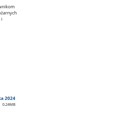
ownikom
ożarnych
 i
ka 2024
0.24MB