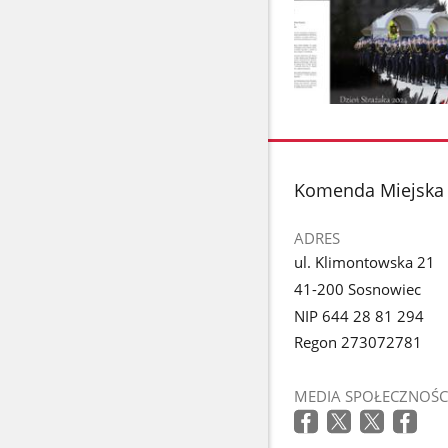
Pokaż
zdjęcie
1
z
stopka
Komenda Miejska 
galerii.
ADRES
ul. Klimontowska 21
41-200 Sosnowiec
NIP 644 28 81 294
Regon 273072781
MEDIA SPOŁECZNOŚC