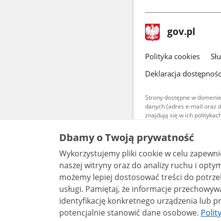
stopka
Strona
gov.pl
gov.pl
główna
gov.pl
Polityka cookies
Sł
Deklaracja dostępnośc
Strony dostępne w domenie
danych (adres e-mail oraz 
znajdują się w ich polityk
Treści teksto
Dbamy o Twoją prywatność
udostępniane
warunkach 4.0
Wykorzystujemy pliki cookie w celu zapewn
są udostępni
bez utworów z
naszej witryny oraz do analizy ruchu i optymalizacj
możemy lepiej dostosować treści do potrzeb
usługi. Pamiętaj, że informacje przechowywane w plikach cookie mogą pozwalać na
identyfikację konkretnego urządzenia lub pr
potencjalnie stanowić dane osobowe.
Polit