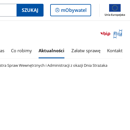
Logowanie
SZUKAJ
mObywatel
do
panelu
Otwórz
okno
z
tłumac
as
Co robimy
Aktualności
Załatw sprawę
Kontakt
języka
migowe
stra Spraw Wewnętrznych i Administracji z okazji Dnia Strażaka