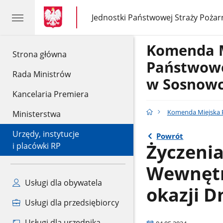
gov.pl
gov.pl
Jednostki Państwowej Straży Pożar
gov.pl
Jednostki
Państwowej
Straży
Komenda 
Pożarnej
gov.pl
Strona główna
Państwowe
Rada Ministrów
w Sosnow
Kancelaria Premiera
Komenda Miejska 
Ministerstwa
Urzędy, instytucje
Powrót
Życzenia
i placówki RP
Wewnętrz
Usługi dla obywatela
okazji D
Usługi dla przedsiębiorcy
Usługi dla urzędnika