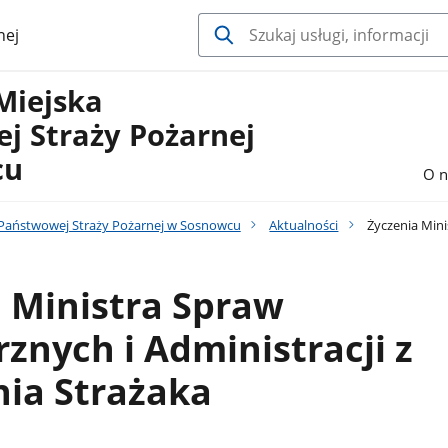
nej
Miejska
j Straży Pożarnej
cu
O n
Państwowej Straży Pożarnej w Sosnowcu
Aktualności
Życzenia Mini
 Ministra Spraw
nych i Administracji z
nia Strażaka