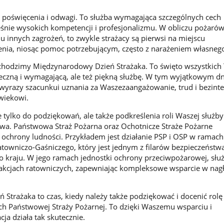
 poświęcenia i odwagi. To służba wymagająca szczególnych cech
eśnie wysokich kompetencji i profesjonalizmu. W obliczu pożarów
u innych zagrożeń, to zwykle strażacy są pierwsi na miejscu
enia, niosąc pomoc potrzebującym, często z narażeniem własnego
chodzimy Międzynarodowy Dzień Strażaka. To święto wszystkich 
ieczną i wymagającą, ale też piękną służbę. W tym wyjątkowym d
 wyrazy szacunkui uznania za Waszezaangażowanie, trud i bezin
wiekowi.
e tylko do podziękowań, ale także podkreślenia roli Waszej służb
wa. Państwowa Straż Pożarna oraz Ochotnicze Straże Pożarne
z ochrony ludności. Przykładem jest działanie PSP i OSP w ramach
owniczo-Gaśniczego, który jest jednym z filarów bezpieczeństw
kraju. W jego ramach jednostki ochrony przeciwpożarowej, służ
 w akcjach ratowniczych, zapewniając kompleksowe wsparcie w nag
Strażaka to czas, kiedy należy także podziękować i docenić rolę
h Państwowej Straży Pożarnej. To dzięki Waszemu wsparciu i
ja działa tak skutecznie.