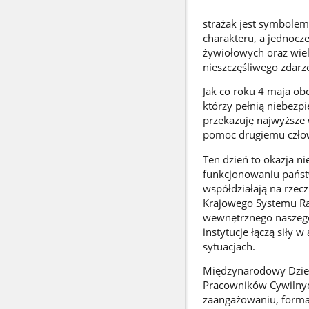
strażak jest symbolem
charakteru, a jednocz
żywiołowych oraz wiel
nieszczęśliwego zdarz
Jak co roku 4 maja ob
którzy pełnią niebezp
przekazuję najwyższe
pomoc drugiemu czło
Ten dzień to okazja ni
funkcjonowaniu państ
współdziałają na rzec
Krajowego Systemu Rat
wewnętrznego naszego 
instytucje łączą siły
sytuacjach.
Międzynarodowy Dzień 
Pracowników Cywilnyc
zaangażowaniu, formac