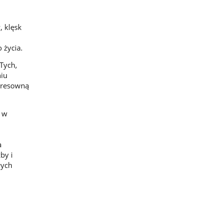
, klęsk
 życia.
Tych,
niu
teresowną
y w
a
by i
łych