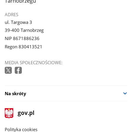
Tarnobrzegu
ADRES
ul. Targowa 3
39-400 Tarnobrzeg
NIP 8671886236
Regon 830413521
MEDIA SPOŁECZNOŚCIOWE:
Na skróty
stopka
Strona
gov.pl
gov.pl
główna
gov.pl
Polityka cookies