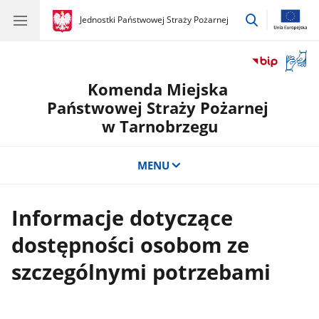
przejdź
gov.pl
Jednostki Państwowej Straży Pożarnej
gov.pl
Jednostki
do
Państwowej
wyszukiwar
Straży
Otwór
Pożarnej
okno
Komenda Miejska
z
tłuma
Państwowej Straży Pożarnej
języka
w Tarnobrzegu
migow
MENU
Informacje dotyczące
dostępności osobom ze
szczególnymi potrzebami