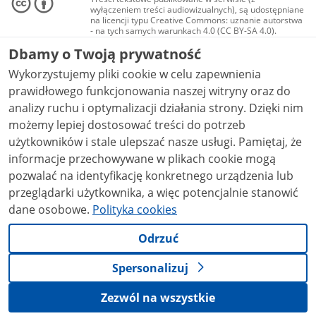
wyłączeniem treści audiowizualnych), są udostępniane
na licencji typu Creative Commons: uznanie autorstwa
- na tych samych warunkach 4.0 (CC BY-SA 4.0).
Materiały audiowizualne, w tym zdjęcia, materiały
Dbamy o Twoją prywatność
audio i wideo, są udostępniane na licencji typu
Creative Commons: uznanie autorstwa użycie
Wykorzystujemy pliki cookie w celu zapewnienia
niekomercyjne - bez utworów zależnych 4.0 (CC BY-
NC-ND 4.0), o ile nie jest to stwierdzone inaczej.
prawidłowego funkcjonowania naszej witryny oraz do
analizy ruchu i optymalizacji działania strony. Dzięki nim
możemy lepiej dostosować treści do potrzeb
użytkowników i stale ulepszać nasze usługi. Pamiętaj, że
informacje przechowywane w plikach cookie mogą
pozwalać na identyfikację konkretnego urządzenia lub
przeglądarki użytkownika, a więc potencjalnie stanowić
dane osobowe.
Polityka cookies
Odrzuć
Spersonalizuj
Zezwól na wszystkie