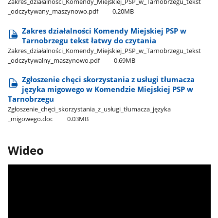
Zakres​_działalności​_Komendy​_Miejskiej​_PSP​_w​_Tarnobrzegu​_tekst​
_odczytywany​_maszynowo.pdf
0.20MB
Zakres działalności Komendy Miejskiej PSP w
Tarnobrzegu tekst łatwy do czytania
Zakres​_działalności​_Komendy​_Miejskiej​_PSP​_w​_Tarnobrzegu​_tekst​
_odczytywalny​_maszynowo.pdf
0.69MB
Zgłoszenie chęci skorzystania z usługi tłumacza
języka migowego w Komendzie Miejskiej PSP w
Tarnobrzegu
Zgłoszenie​_chęci​_skorzystania​_z​_usługi​_tłumacza​_języka​
_migowego.doc
0.03MB
Wideo