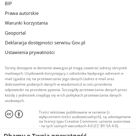
BIP
Prawa autorskie
Warunki korzystania
Geoportal
Deklaracja dostępności serwisu Gov.pl
Ustawienia prywatności
Strony dostępne w domenie www.gov.pl mogą zawierać adresy skrzynek
mailowych. Użytkownik korzystający z odnośnika będącego adresem e-
mail zgadza się na przetwarzanie jego danych (adres e-mail oraz
dobrowolnie podanych danych w wiadomości) w celu przesłania
odpowiedzi na przesłane pytania. Szczegóły przetwarzania danych przez
każdą z jednostek znajdują się w ich politykach przetwarzania danych
osobowych.
Treści tekstowe publikowane w serwisie (z
wyłączeniem treści audiowizualnych), są udostępniane
na licencji typu Creative Commons: uznanie autorstwa
- na tych samych warunkach 4.0 (CC BY-SA 4.0).
Materiały audiowizualne, w tym zdjęcia, materiały
Dbamy o Twoją prywatność
audio i wideo, są udostępniane na licencji typu