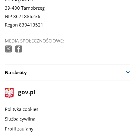
39-400 Tarnobrzeg
NIP 8671886236
Regon 830413521
MEDIA SPOŁECZNOŚCIOWE:
Na skróty
stopka
Strona
gov.pl
gov.pl
główna
gov.pl
Polityka cookies
Służba cywilna
Profil zaufany