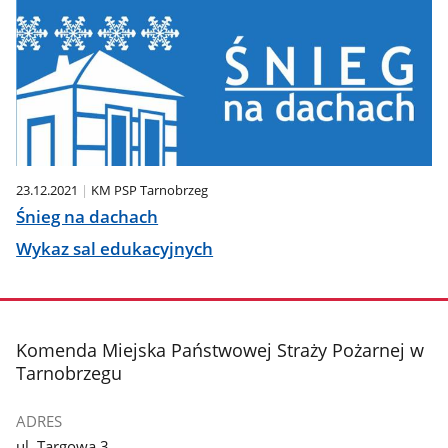
23.12.2021
KM PSP Tarnobrzeg
Śnieg na dachach
Wykaz sal edukacyjnych
stopka
Komenda Miejska Państwowej Straży Pożarnej w
Tarnobrzegu
ADRES
ul. Targowa 3