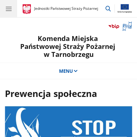
przejdź
gov.pl
Jednostki Państwowej Straży Pożarnej
gov.pl
Jednostki
do
Państwowej
wyszukiwar
Straży
Otwór
Pożarnej
okno
Komenda Miejska
z
tłuma
Państwowej Straży Pożarnej
języka
w Tarnobrzegu
migow
MENU
Prewencja społeczna