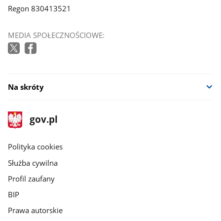
Regon 830413521
MEDIA SPOŁECZNOŚCIOWE:
Na skróty
stopka
Strona
gov.pl
gov.pl
główna
gov.pl
Polityka cookies
Służba cywilna
Profil zaufany
BIP
Prawa autorskie