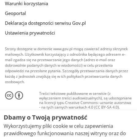
Warunki korzystania
Geoportal
Deklaracja dostępności serwisu Gov.pl
Ustawienia prywatności
Strony dostępne w domenie www.gov.pl mogą zawierać adresy skrzynek
mailowych. Użytkownik korzystający z odnośnika będącego adresem e-
mail zgadza się na przetwarzanie jego danych (adres e-mail oraz
dobrowolnie podanych danych w wiadomości) w celu przesłania
odpowiedzi na przesłane pytania. Szczegóły przetwarzania danych przez
każdą z jednostek znajdują się w ich politykach przetwarzania danych
osobowych.
Treści tekstowe publikowane w serwisie (z
wyłączeniem treści audiowizualnych), są udostępniane
na licencji typu Creative Commons: uznanie autorstwa
- na tych samych warunkach 4.0 (CC BY-SA 4.0).
Materiały audiowizualne, w tym zdjęcia, materiały
Dbamy o Twoją prywatność
audio i wideo, są udostępniane na licencji typu
Creative Commons: uznanie autorstwa użycie
Wykorzystujemy pliki cookie w celu zapewnienia
niekomercyjne - bez utworów zależnych 4.0 (CC BY-
NC-ND 4.0), o ile nie jest to stwierdzone inaczej.
prawidłowego funkcjonowania naszej witryny oraz do