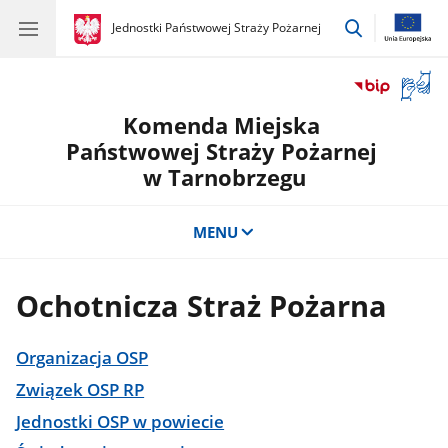
przejdź
gov.pl
Jednostki Państwowej Straży Pożarnej
gov.pl
Jednostki
do
Państwowej
wyszukiwar
Straży
Otwór
Pożarnej
okno
Komenda Miejska
z
tłuma
Państwowej Straży Pożarnej
języka
w Tarnobrzegu
migow
MENU
Ochotnicza Straż Pożarna
Organizacja OSP
Związek OSP RP
Jednostki OSP w powiecie