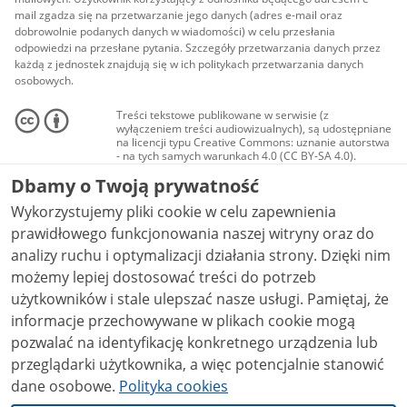
mail zgadza się na przetwarzanie jego danych (adres e-mail oraz
dobrowolnie podanych danych w wiadomości) w celu przesłania
odpowiedzi na przesłane pytania. Szczegóły przetwarzania danych przez
każdą z jednostek znajdują się w ich politykach przetwarzania danych
osobowych.
Treści tekstowe publikowane w serwisie (z
wyłączeniem treści audiowizualnych), są udostępniane
na licencji typu Creative Commons: uznanie autorstwa
- na tych samych warunkach 4.0 (CC BY-SA 4.0).
Materiały audiowizualne, w tym zdjęcia, materiały
Dbamy o Twoją prywatność
audio i wideo, są udostępniane na licencji typu
Creative Commons: uznanie autorstwa użycie
Wykorzystujemy pliki cookie w celu zapewnienia
niekomercyjne - bez utworów zależnych 4.0 (CC BY-
NC-ND 4.0), o ile nie jest to stwierdzone inaczej.
prawidłowego funkcjonowania naszej witryny oraz do
analizy ruchu i optymalizacji działania strony. Dzięki nim
możemy lepiej dostosować treści do potrzeb
użytkowników i stale ulepszać nasze usługi. Pamiętaj, że
informacje przechowywane w plikach cookie mogą
pozwalać na identyfikację konkretnego urządzenia lub
przeglądarki użytkownika, a więc potencjalnie stanowić
dane osobowe.
Polityka cookies