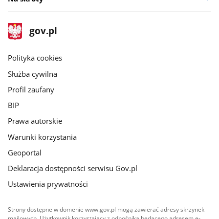
stopka
Strona
gov.pl
gov.pl
główna
gov.pl
Polityka cookies
Służba cywilna
Profil zaufany
BIP
Prawa autorskie
Warunki korzystania
Geoportal
Deklaracja dostępności serwisu Gov.pl
Ustawienia prywatności
Strony dostępne w domenie www.gov.pl mogą zawierać adresy skrzynek
mailowych. Użytkownik korzystający z odnośnika będącego adresem e-