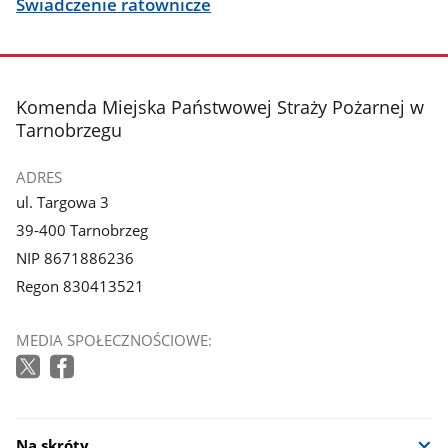
Świadczenie ratownicze
stopka
Komenda Miejska Państwowej Straży Pożarnej w
Tarnobrzegu
ADRES
ul. Targowa 3
39-400 Tarnobrzeg
NIP 8671886236
Regon 830413521
MEDIA SPOŁECZNOŚCIOWE:
Na skróty