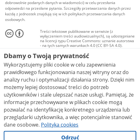
dobrowolnie podanych danych w wiadomości) w celu przesłania
odpowiedzi na przesłane pytania. Szczegóły przetwarzania danych przez
każdą z jednostek znajdują się w ich politykach przetwarzania danych
osobowych.
Treści tekstowe publikowane w serwisie (z
wyłączeniem treści audiowizualnych), są udostępniane
na licencji typu Creative Commons: uznanie autorstwa
- na tych samych warunkach 4.0 (CC BY-SA 4.0).
Materiały audiowizualne, w tym zdjęcia, materiały
Dbamy o Twoją prywatność
audio i wideo, są udostępniane na licencji typu
Creative Commons: uznanie autorstwa użycie
Wykorzystujemy pliki cookie w celu zapewnienia
niekomercyjne - bez utworów zależnych 4.0 (CC BY-
NC-ND 4.0), o ile nie jest to stwierdzone inaczej.
prawidłowego funkcjonowania naszej witryny oraz do
analizy ruchu i optymalizacji działania strony. Dzięki nim
możemy lepiej dostosować treści do potrzeb
użytkowników i stale ulepszać nasze usługi. Pamiętaj, że
informacje przechowywane w plikach cookie mogą
pozwalać na identyfikację konkretnego urządzenia lub
przeglądarki użytkownika, a więc potencjalnie stanowić
dane osobowe.
Polityka cookies
Odrzuć