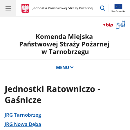
przejdź
gov.pl
Jednostki Państwowej Straży Pożarnej
gov.pl
Jednostki
do
Państwowej
wyszukiwar
Straży
Otwór
Pożarnej
okno
Komenda Miejska
z
tłuma
Państwowej Straży Pożarnej
języka
w Tarnobrzegu
migow
MENU
Jednostki Ratowniczo -
Gaśnicze
JRG Tarnobrzeg
JRG Nowa Dęba