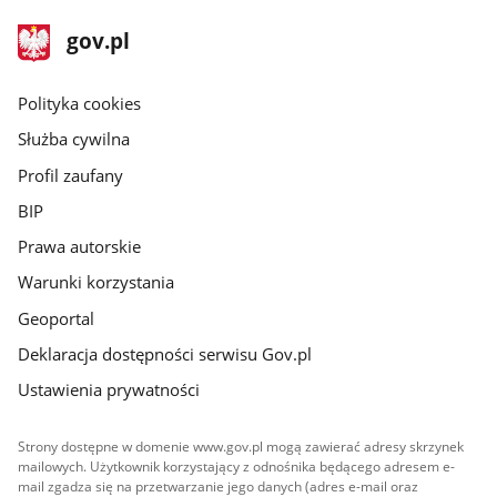
stopka
Strona
gov.pl
gov.pl
główna
gov.pl
Polityka cookies
Służba cywilna
Profil zaufany
BIP
Prawa autorskie
Warunki korzystania
Geoportal
Deklaracja dostępności serwisu Gov.pl
Ustawienia prywatności
Strony dostępne w domenie www.gov.pl mogą zawierać adresy skrzynek
mailowych. Użytkownik korzystający z odnośnika będącego adresem e-
mail zgadza się na przetwarzanie jego danych (adres e-mail oraz