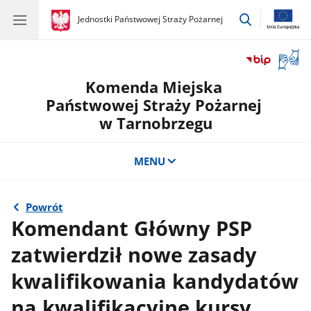
przejdź
gov.pl
Jednostki Państwowej Straży Pożarnej
gov.pl
Jednostki
do
Państwowej
wyszukiwar
Straży
Otwór
Pożarnej
okno
Komenda Miejska
z
tłuma
Państwowej Straży Pożarnej
języka
w Tarnobrzegu
migow
MENU
Powrót
Komendant Główny PSP
zatwierdził nowe zasady
kwalifikowania kandydatów
na kwalifikacyjne kursy