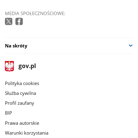
MEDIA SPOŁECZNOŚCIOWE:
Na skróty
stopka
Strona
gov.pl
gov.pl
główna
gov.pl
Polityka cookies
Służba cywilna
Profil zaufany
BIP
Prawa autorskie
Warunki korzystania