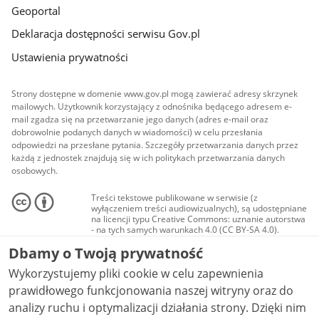
Geoportal
Deklaracja dostępności serwisu Gov.pl
Ustawienia prywatności
Strony dostępne w domenie www.gov.pl mogą zawierać adresy skrzynek
mailowych. Użytkownik korzystający z odnośnika będącego adresem e-
mail zgadza się na przetwarzanie jego danych (adres e-mail oraz
dobrowolnie podanych danych w wiadomości) w celu przesłania
odpowiedzi na przesłane pytania. Szczegóły przetwarzania danych przez
każdą z jednostek znajdują się w ich politykach przetwarzania danych
osobowych.
Treści tekstowe publikowane w serwisie (z
wyłączeniem treści audiowizualnych), są udostępniane
na licencji typu Creative Commons: uznanie autorstwa
- na tych samych warunkach 4.0 (CC BY-SA 4.0).
Materiały audiowizualne, w tym zdjęcia, materiały
Dbamy o Twoją prywatność
audio i wideo, są udostępniane na licencji typu
Creative Commons: uznanie autorstwa użycie
Wykorzystujemy pliki cookie w celu zapewnienia
niekomercyjne - bez utworów zależnych 4.0 (CC BY-
NC-ND 4.0), o ile nie jest to stwierdzone inaczej.
prawidłowego funkcjonowania naszej witryny oraz do
analizy ruchu i optymalizacji działania strony. Dzięki nim