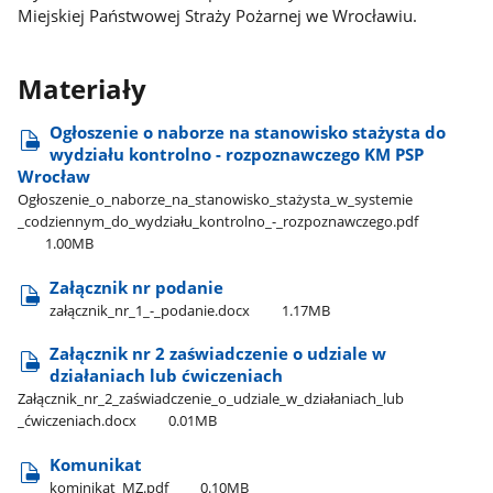
Miejskiej Państwowej Straży Pożarnej we Wrocławiu.
Materiały
Ogłoszenie o naborze na stanowisko stażysta do
wydziału kontrolno - rozpoznawczego KM PSP
Wrocław
Ogłoszenie​_o​_naborze​_na​_stanowisko​_stażysta​_w​_systemie​
_codziennym​_do​_wydziału​_kontrolno​_-​_rozpoznawczego.pdf
1.00MB
Załącznik nr podanie
załącznik​_nr​_1​_-​_podanie.docx
1.17MB
Załącznik nr 2 zaświadczenie o udziale w
działaniach lub ćwiczeniach
Załącznik​_nr​_2​_zaświadczenie​_o​_udziale​_w​_działaniach​_lub​
_ćwiczeniach.docx
0.01MB
Komunikat
kominikat​_MZ.pdf
0.10MB