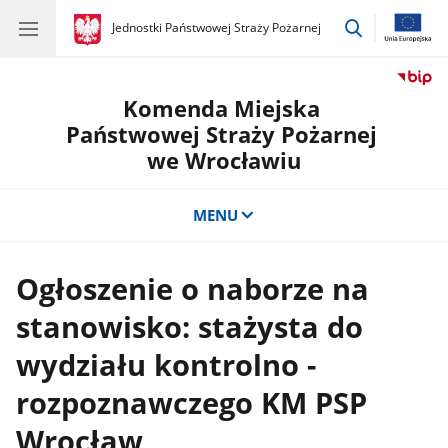
przejdź
gov.pl
Jednostki Państwowej Straży Pożarnej
gov.pl
Jednostki
do
Państwowej
wyszukiwar
Straży
Pożarnej
Komenda Miejska
Państwowej Straży Pożarnej
we Wrocławiu
MENU
Ogłoszenie o naborze na
stanowisko: stażysta do
wydziału kontrolno -
rozpoznawczego KM PSP
Wrocław