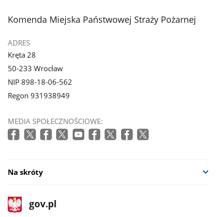
stopka
Komenda Miejska Państwowej Straży Pożarnej
ADRES
Kręta 28
50-233 Wrocław
NIP 898-18-06-562
Regon 931938949
MEDIA SPOŁECZNOŚCIOWE:
Na skróty
stopka
Strona
gov.pl
gov.pl
główna