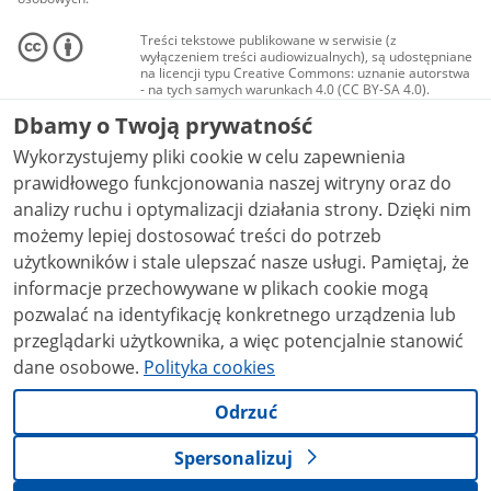
Treści tekstowe publikowane w serwisie (z
wyłączeniem treści audiowizualnych), są udostępniane
na licencji typu Creative Commons: uznanie autorstwa
- na tych samych warunkach 4.0 (CC BY-SA 4.0).
Materiały audiowizualne, w tym zdjęcia, materiały
Dbamy o Twoją prywatność
audio i wideo, są udostępniane na licencji typu
Creative Commons: uznanie autorstwa użycie
Wykorzystujemy pliki cookie w celu zapewnienia
niekomercyjne - bez utworów zależnych 4.0 (CC BY-
NC-ND 4.0), o ile nie jest to stwierdzone inaczej.
prawidłowego funkcjonowania naszej witryny oraz do
analizy ruchu i optymalizacji działania strony. Dzięki nim
możemy lepiej dostosować treści do potrzeb
użytkowników i stale ulepszać nasze usługi. Pamiętaj, że
informacje przechowywane w plikach cookie mogą
pozwalać na identyfikację konkretnego urządzenia lub
przeglądarki użytkownika, a więc potencjalnie stanowić
dane osobowe.
Polityka cookies
Odrzuć
Spersonalizuj