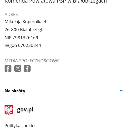
stopka
Komenda Powiatowa PSP w Białobrzegach
galerii.
galerii.
ADRES
Mikołaja Kopernika 4
26-800 Białobrzegi
NIP 7981326169
Regon 670230244
MEDIA SPOŁECZNOŚCIOWE:
Na skróty
stopka
Strona
gov.pl
gov.pl
główna
gov.pl
Polityka cookies