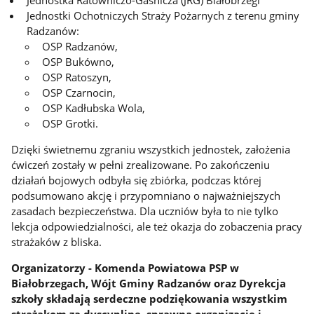
Jednostka Ratowniczo-Gaśnicza (JRG) Białobrzegi
Jednostki Ochotniczych Straży Pożarnych z terenu gminy
Radzanów:
OSP Radzanów,
OSP Bukówno,
OSP Ratoszyn,
OSP Czarnocin,
OSP Kadłubska Wola,
OSP Grotki.
Dzięki świetnemu zgraniu wszystkich jednostek, założenia
ćwiczeń zostały w pełni zrealizowane. Po zakończeniu
działań bojowych odbyła się zbiórka, podczas której
podsumowano akcję i przypomniano o najważniejszych
zasadach bezpieczeństwa. Dla uczniów była to nie tylko
lekcja odpowiedzialności, ale też okazja do zobaczenia pracy
strażaków z bliska.
Organizatorzy - Komenda Powiatowa PSP w
Białobrzegach, Wójt Gminy Radzanów oraz Dyrekcja
szkoły składają serdeczne podziękowania wszystkim
strażakom za dyscyplinę, sprawną organizację i