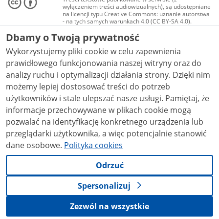
wyłączeniem treści audiowizualnych), są udostępniane
na licencji typu Creative Commons: uznanie autorstwa
- na tych samych warunkach 4.0 (CC BY-SA 4.0).
Materiały audiowizualne, w tym zdjęcia, materiały
Dbamy o Twoją prywatność
audio i wideo, są udostępniane na licencji typu
Creative Commons: uznanie autorstwa użycie
Wykorzystujemy pliki cookie w celu zapewnienia
niekomercyjne - bez utworów zależnych 4.0 (CC BY-
NC-ND 4.0), o ile nie jest to stwierdzone inaczej.
prawidłowego funkcjonowania naszej witryny oraz do
analizy ruchu i optymalizacji działania strony. Dzięki nim
możemy lepiej dostosować treści do potrzeb
użytkowników i stale ulepszać nasze usługi. Pamiętaj, że
informacje przechowywane w plikach cookie mogą
pozwalać na identyfikację konkretnego urządzenia lub
przeglądarki użytkownika, a więc potencjalnie stanowić
dane osobowe.
Polityka cookies
Odrzuć
Spersonalizuj
Zezwól na wszystkie