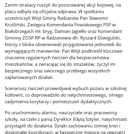
Zanim strażacy ruszyli do pozorowanej akcji bojowej, na
placu odbyła się oficjalna odprawa. W spotkaniu
uczestniczyli Wójt Gminy Radzanów Pan Sławomir
Kruśliński, Zastępca Komendanta Powiatowego PSP w
Białobrzegach mł. bryg. Damian Jagiełło oraz Komendant
Gminny ZOSP RP w Radzanowie dh. Ryszard Dźwigulski,
którzy z bliska obserwowali przygotowania jednostek do
wymagających manewrów. Pan Wójt podkreślił kluczowe
znaczenie regularnych ćwiczeń dla bezpieczeństwa
mieszkańców, a zwracając się do strażaków, życzył im
bezpiecznego oraz owocnego przebiegu wszystkich
zaplanowanych działań.
Scenariusz ćwiczeń przewidywał wybuch pożaru w szkolnej
kotłowni, co doprowadziło do natychmiastowego, silnego
zadymienia korytarzy i pomieszczeń dydaktycznych.
Po uruchomieniu alarmu, nauczyciele oraz pracownicy
szkoły, na czele z panią Dyrektor Edytą Sztyler, natychmiast
przystąpili do działania. Dzięki zachowaniu zimnej krwi i
doskonałej koordynacji, w bezpieczne miejsce na zewnątrz