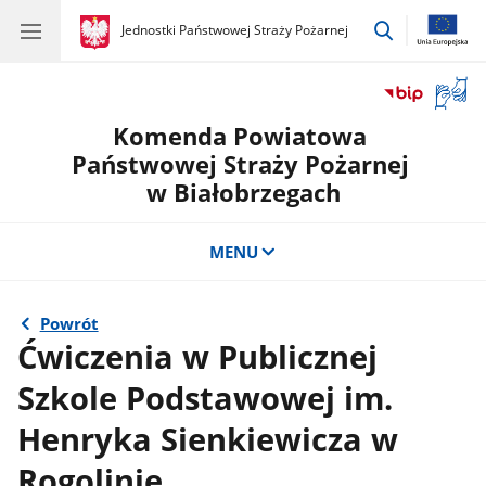
przejdź
gov.pl
Jednostki Państwowej Straży Pożarnej
gov.pl
Jednostki
do
Państwowej
wyszukiwar
Straży
Otwór
Pożarnej
okno
Komenda Powiatowa
z
tłuma
Państwowej Straży Pożarnej
języka
w Białobrzegach
migow
MENU
Powrót
Ćwiczenia w Publicznej
Szkole Podstawowej im.
Henryka Sienkiewicza w
Rogolinie