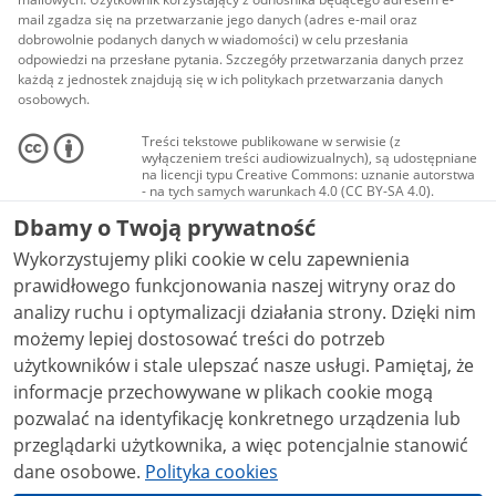
mail zgadza się na przetwarzanie jego danych (adres e-mail oraz
dobrowolnie podanych danych w wiadomości) w celu przesłania
odpowiedzi na przesłane pytania. Szczegóły przetwarzania danych przez
każdą z jednostek znajdują się w ich politykach przetwarzania danych
osobowych.
Treści tekstowe publikowane w serwisie (z
wyłączeniem treści audiowizualnych), są udostępniane
na licencji typu Creative Commons: uznanie autorstwa
- na tych samych warunkach 4.0 (CC BY-SA 4.0).
Materiały audiowizualne, w tym zdjęcia, materiały
Dbamy o Twoją prywatność
audio i wideo, są udostępniane na licencji typu
Creative Commons: uznanie autorstwa użycie
Wykorzystujemy pliki cookie w celu zapewnienia
niekomercyjne - bez utworów zależnych 4.0 (CC BY-
NC-ND 4.0), o ile nie jest to stwierdzone inaczej.
prawidłowego funkcjonowania naszej witryny oraz do
analizy ruchu i optymalizacji działania strony. Dzięki nim
możemy lepiej dostosować treści do potrzeb
użytkowników i stale ulepszać nasze usługi. Pamiętaj, że
informacje przechowywane w plikach cookie mogą
pozwalać na identyfikację konkretnego urządzenia lub
przeglądarki użytkownika, a więc potencjalnie stanowić
dane osobowe.
Polityka cookies