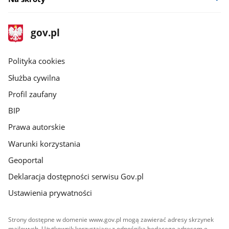
stopka
Strona
gov.pl
gov.pl
główna
gov.pl
Polityka cookies
Służba cywilna
Profil zaufany
BIP
Prawa autorskie
Warunki korzystania
Geoportal
Deklaracja dostępności serwisu Gov.pl
Ustawienia prywatności
Strony dostępne w domenie www.gov.pl mogą zawierać adresy skrzynek
mailowych. Użytkownik korzystający z odnośnika będącego adresem e-