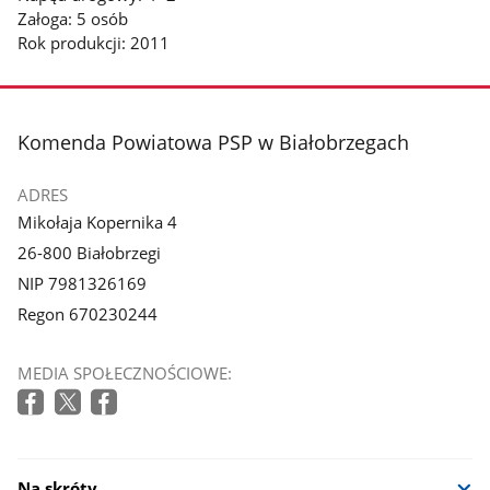
Załoga: 5 osób
Rok produkcji: 2011
stopka
Komenda Powiatowa PSP w Białobrzegach
ADRES
Mikołaja Kopernika 4
26-800 Białobrzegi
NIP 7981326169
Regon 670230244
MEDIA SPOŁECZNOŚCIOWE:
Na skróty