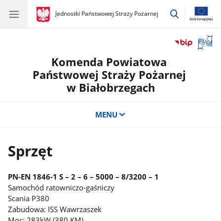
przejdź
gov.pl
Jednostki Państwowej Straży Pożarnej
gov.pl
Jednostki
do
Państwowej
wyszukiwar
Straży
Otwór
Pożarnej
okno
Komenda Powiatowa
z
tłuma
Państwowej Straży Pożarnej
języka
w Białobrzegach
migow
MENU
Sprzęt
PN-EN 1846-1 S – 2 – 6 – 5000 – 8/3200 – 1
Samochód ratowniczo-gaśniczy
Scania P380
Zabudowa: ISS Wawrzaszek
Moc: 283kW (380 KM)