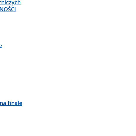
rniczych
RNOŚCI
e
na finale