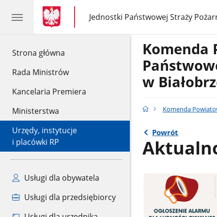
gov.pl
gov.pl
Jednostki Państwowej Straży Pożar
gov.pl
Jednostki
Państwowej
Straży
Komenda 
Pożarnej
gov.pl
Strona główna
Państwowe
Rada Ministrów
w Białobr
Kancelaria Premiera
Komenda Powiatowa
Ministerstwa
Urzędy, instytucje
Powrót
Aktualn
i placówki RP
Usługi dla obywatela
Usługi dla przedsiębiorcy
Usługi dla urzędnika