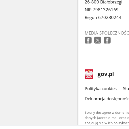
26-800 Białobrzegi
NIP 7981326169
Regon 670230244
MEDIA SPOŁECZNOŚC
stopka
Strona
gov.pl
gov.pl
główna
gov.pl
Polityka cookies
Sł
Deklaracja dostępnośc
Strony dostępne w domenie
danych (adres e-mail oraz 
znajdują się w ich polityk