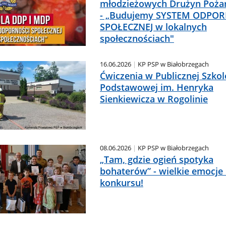
młodzieżowych Drużyn Poża
- „Budujemy SYSTEM ODPO
SPOŁECZNEJ w lokalnych
społecznościach"
16.06.2026
KP PSP w Białobrzegach
Ćwiczenia w Publicznej Szkol
Podstawowej im. Henryka
Sienkiewicza w Rogolinie
08.06.2026
KP PSP w Białobrzegach
„Tam, gdzie ogień spotyka
bohaterów” - wielkie emocje 
konkursu!