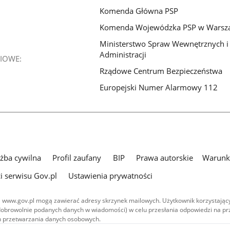
Komenda Główna PSP
Komenda Wojewódzka PSP w Warsz
Ministerstwo Spraw Wewnętrznych i
Administracji
IOWE:
Rządowe Centrum Bezpieczeństwa
Europejski Numer Alarmowy 112
użba cywilna
Profil zaufany
BIP
Prawa autorskie
Warunki
i serwisu Gov.pl
Ustawienia prywatności
 www.gov.pl mogą zawierać adresy skrzynek mailowych. Użytkownik korzystający
dobrowolnie podanych danych w wiadomości) w celu przesłania odpowiedzi na prz
ach przetwarzania danych osobowych.