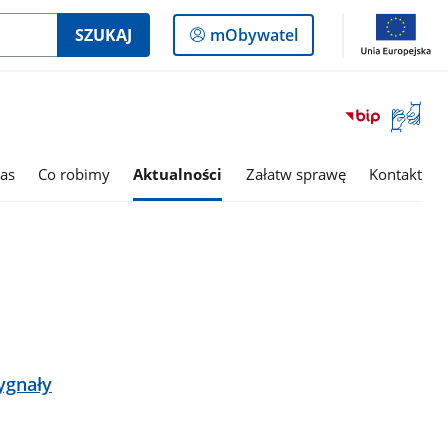
Logowanie
SZUKAJ
mObywatel
do
panelu
Otwórz
okno
z
tłumac
as
Co robimy
Aktualności
Załatw sprawę
Kontakt
języka
migowe
sygnały