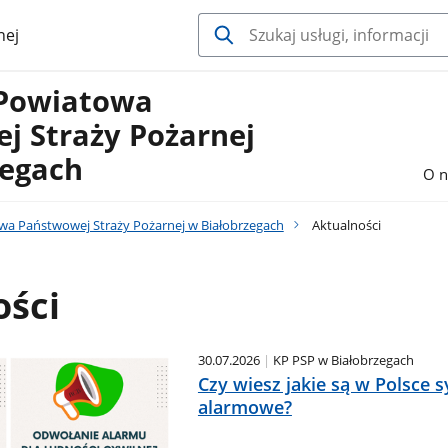
nej
Powiatowa
j Straży Pożarnej
zegach
O n
 Państwowej Straży Pożarnej w Białobrzegach
Aktualności
ości
30.07.2026
KP PSP w Białobrzegach
Czy wiesz jakie są w Polsce 
alarmowe?