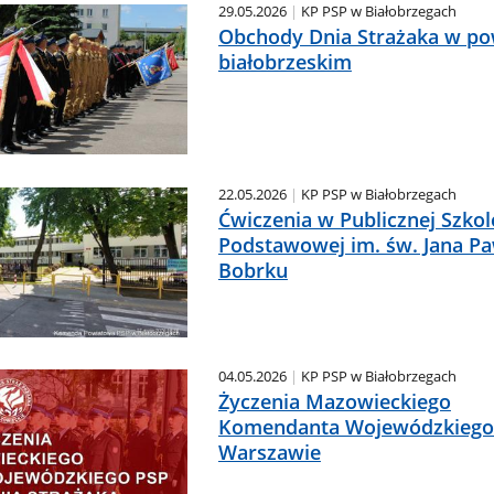
29.05.2026
KP PSP w Białobrzegach
Obchody Dnia Strażaka w po
białobrzeskim
22.05.2026
KP PSP w Białobrzegach
Ćwiczenia w Publicznej Szkol
Podstawowej im. św. Jana Pa
Bobrku
04.05.2026
KP PSP w Białobrzegach
Życzenia Mazowieckiego
Komendanta Wojewódzkiego
Warszawie