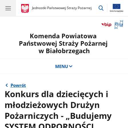
przejdź
gov.pl
Jednostki Państwowej Straży Pożarnej
gov.pl
Jednostki
do
Państwowej
wyszukiwar
Straży
Otwór
Pożarnej
okno
Komenda Powiatowa
z
tłuma
Państwowej Straży Pożarnej
języka
w Białobrzegach
migow
MENU
Powrót
Konkurs dla dziecięcych i
młodzieżowych Drużyn
Pożarniczych - „Budujemy
SYSTEM ODPORNOŚCI