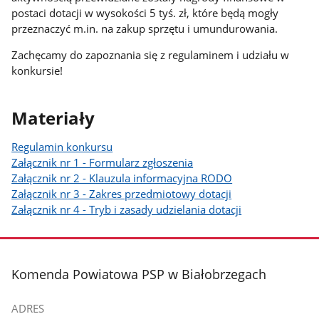
postaci dotacji w wysokości 5 tyś. zł, które będą mogły
przeznaczyć m.in. na zakup sprzętu i umundurowania.
Zachęcamy do zapoznania się z regulaminem i udziału w
konkursie!
Materiały
Regulamin konkursu
Załącznik nr 1 - Formularz zgłoszenia
Załącznik nr 2 - Klauzula informacyjna RODO
Załącznik nr 3 - Zakres przedmiotowy dotacji
Załącznik nr 4 - Tryb i zasady udzielania dotacji
stopka
Komenda Powiatowa PSP w Białobrzegach
ADRES