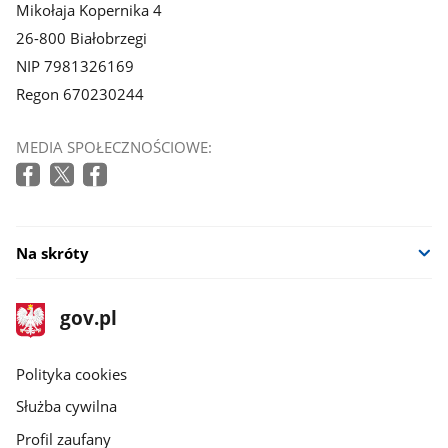
Mikołaja Kopernika 4
26-800 Białobrzegi
NIP 7981326169
Regon 670230244
MEDIA SPOŁECZNOŚCIOWE:
Na skróty
stopka
Strona
gov.pl
gov.pl
główna
gov.pl
Polityka cookies
Służba cywilna
Profil zaufany