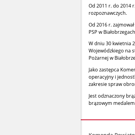
Od 2011 r. do 2014 r
rozpoznawczych.
Od 2016 r. zajmowa
PSP w Białobrzegach
W dniu 30 kwietnia
Wojewódzkiego na s
Pożarnej w Białobrz
Jako zastępca Kome
operacyjny i jednost
zakresie spraw obr
Jest odznaczony
brą
brązowym medalem „Z
stopka
Komenda Powiato