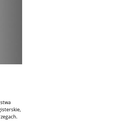
ństwa
isterskie,
rzegach.