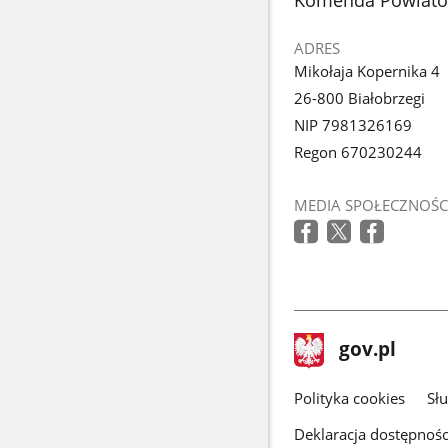
ADRES
Mikołaja Kopernika 4
26-800 Białobrzegi
NIP 7981326169
Regon 670230244
MEDIA SPOŁECZNOŚC
stopka
Strona
gov.pl
gov.pl
główna
gov.pl
Polityka cookies
Sł
Deklaracja dostępnośc