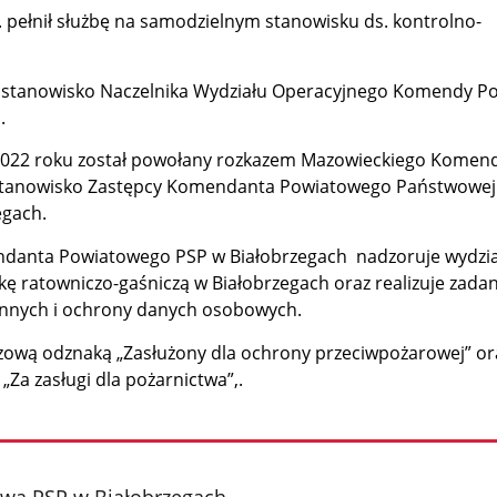
. pełnił służbę na samodzielnym stanowisku ds. kontrolno-
ł stanowisko Naczelnika Wydziału Operacyjnego Komendy P
.
 2022 roku został powołany rozkazem Mazowieckiego Komen
tanowisko Zastępcy Komendanta Powiatowego Państwowej 
egach.
ndanta Powiatowego PSP w Białobrzegach nadzoruje wydzia
kę ratowniczo-gaśniczą w Białobrzegach oraz realizuje zada
onnych i ochrony danych osobowych.
zową odznaką „Zasłużony dla ochrony przeciwpożarowej” or
a zasługi dla pożarnictwa”,
.
wa PSP w Białobrzegach