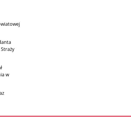
owiatowej
danta
Straży
ł
nia w
az