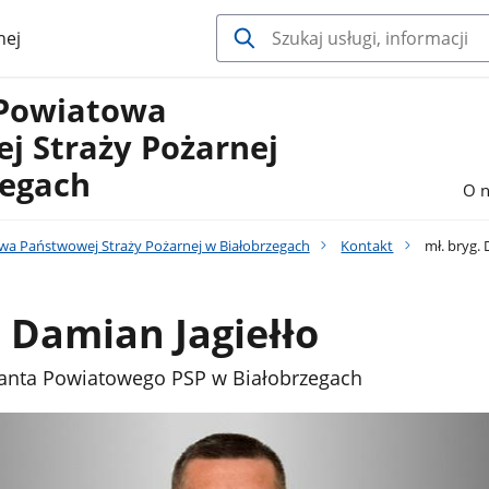
nej
Powiatowa
j Straży Pożarnej
zegach
O n
 Państwowej Straży Pożarnej w Białobrzegach
Kontakt
mł. bryg. 
. Damian Jagiełło
nta Powiatowego PSP w Białobrzegach