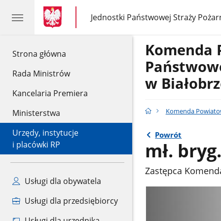
gov.pl
gov.pl
Jednostki Państwowej Straży Pożar
gov.pl
Jednostki
Państwowej
Straży
Komenda 
Pożarnej
gov.pl
Strona główna
Państwowe
Rada Ministrów
w Białobr
Kancelaria Premiera
Komenda Powiatowa
Ministerstwa
Urzędy, instytucje
Powrót
mł. bryg
i placówki RP
Zastępca Komenda
Usługi dla obywatela
Usługi dla przedsiębiorcy
Usługi dla urzędnika