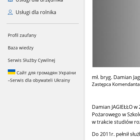
Usługi dla rolnika
Profil zaufany
Baza wiedzy
Serwis Służby Cywilnej
Сайт для громадян України
mł. bryg. Damian Jag
–
Serwis dla obywateli Ukrainy
Zastępca Komendanta
Damian JAGIEŁŁO w 2
Pożarowego w Szkole
w trakcie studiów ro
Do 2011r. pełnił sł