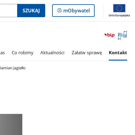
Logowanie
SZUKAJ
mObywatel
do
panelu
Otwórz
okno
z
tłumac
as
Co robimy
Aktualności
Załatw sprawę
Kontakt
języka
migowe
Damian Jagiełło