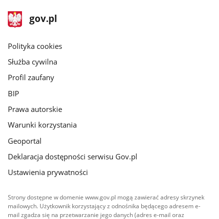
stopka
Strona
gov.pl
gov.pl
główna
gov.pl
Polityka cookies
Służba cywilna
Profil zaufany
BIP
Prawa autorskie
Warunki korzystania
Geoportal
Deklaracja dostępności serwisu Gov.pl
Ustawienia prywatności
Strony dostępne w domenie www.gov.pl mogą zawierać adresy skrzynek
mailowych. Użytkownik korzystający z odnośnika będącego adresem e-
mail zgadza się na przetwarzanie jego danych (adres e-mail oraz