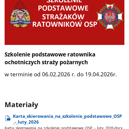
Szkolenie
podstawowe ratownika
ochotniczych straży pożarnych
w terminie od 06.02.2026 r. do 19.04.2026r.
Materiały
Karta​_skierowania​_na​_szkolenie​_podstawowe​_OSP​
_-​_luty​_2026
Karta​_skierowania​_na​_szkolenie​_podstawowe​_OSP​_-​_luty​_2026.docx