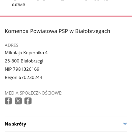
0.03MB
stopka
Komenda Powiatowa PSP w Białobrzegach
ADRES
Mikołaja Kopernika 4
26-800 Białobrzegi
NIP 7981326169
Regon 670230244
MEDIA SPOŁECZNOŚCIOWE:
Na skróty