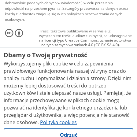
dobrowolnie podanych danych w wiadomości) w celu przesłania
odpowiedzi na przesłane pytania. Szczegóły przetwarzania danych przez
każdą z jednostek znajdują się w ich politykach przetwarzania danych
osobowych.
Treści tekstowe publikowane w serwisie (z
wyłączeniem treści audiowizualnych), są udostępniane
na licencji typu Creative Commons: uznanie autorstwa
- na tych samych warunkach 4.0 (CC BY-SA 4.0).
Materiały audiowizualne, w tym zdjęcia, materiały
Dbamy o Twoją prywatność
audio i wideo, są udostępniane na licencji typu
Creative Commons: uznanie autorstwa użycie
Wykorzystujemy pliki cookie w celu zapewnienia
niekomercyjne - bez utworów zależnych 4.0 (CC BY-
NC-ND 4.0), o ile nie jest to stwierdzone inaczej.
prawidłowego funkcjonowania naszej witryny oraz do
analizy ruchu i optymalizacji działania strony. Dzięki nim
możemy lepiej dostosować treści do potrzeb
użytkowników i stale ulepszać nasze usługi. Pamiętaj, że
informacje przechowywane w plikach cookie mogą
pozwalać na identyfikację konkretnego urządzenia lub
przeglądarki użytkownika, a więc potencjalnie stanowić
dane osobowe.
Polityka cookies
Odrzuć