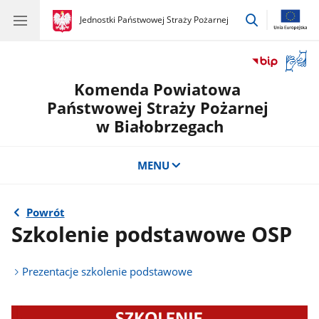
przejdź
gov.pl
Jednostki Państwowej Straży Pożarnej
gov.pl
Jednostki
do
Państwowej
wyszukiwar
Straży
Otwór
Pożarnej
okno
Komenda Powiatowa
z
tłuma
Państwowej Straży Pożarnej
języka
w Białobrzegach
migow
MENU
Powrót
Szkolenie podstawowe OSP
Prezentacje szkolenie podstawowe