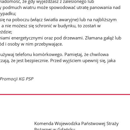
wiadomość, że gdy wyjeżdżasz z zalesionego lub
y podmuch wiatru może spowodować utratę panowania nad
wypadku;
 się na poboczu (włącz światła awaryjne) lub na najbliższym
a, a nie możesz się schronić w budynku, to zostań w
ździe;
liniami energetycznymi oraz pod drzewami. Złamana gałąź lub
d i osoby w nim przebywające.
 używaj telefonu komórkowego. Pamiętaj, że chwilowa
ają, że jest bezpiecznie. Przed wyjściem upewnij się, jaka
 Promocji KG PSP
Komenda Wojewodzka Państwowej Straży
Pożarnej w Gdańsku