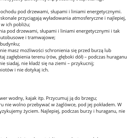
amochodu pod drzewami, słupami i liniami energetycznymi.
skonale przyciągają wyładowania atmosferyczne i najlepiej,
w ich pobliżu;
nia pod drzewami, słupami i liniami energetycznymi i tak
 autobusowe i tramwajowe;
 budynku;
i nie masz możliwości schronienia się przed burzą lub
aj zagłębienia terenu (rów, głęboki dół) – podczas huraganu
e siadaj, nie kładź się na ziemi – przykucnij;
tów i nie dotykaj ich.
wer wodny, kajak itp. Przycumuj ją do brzegu;
tru nie wolno przebywać w żaglówce, pod jej pokładem. W
yzykujemy życiem. Najlepiej, podczas burzy i huraganu, nie