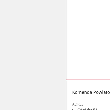
stopka
Komenda Powiato
ADRES
ul. Gdańska 51