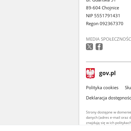
89-604 Chojnice
NIP 5551791431
Regon 092367370
MEDIA SPOŁECZNOŚC
stopka
Strona
gov.pl
gov.pl
główna
gov.pl
Polityka cookies
Sł
Deklaracja dostępnośc
Strony dostępne w domenie
danych (adres e-mail oraz 
znajdują się w ich polityk