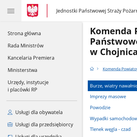
gov.pl
gov.pl
Jednostki Państwowej Straży Pożar
gov.pl
Jednostki
Państwowej
Straży
Komenda 
Pożarnej
gov.pl
Strona główna
Państwowe
Rada Ministrów
w Chojnic
Kancelaria Premiera
Komenda Powiatow
Ministerstwa
Urzędy, instytucje
Burze, wiatry nawałni
i placówki RP
Imprezy masowe
Powodzie
Usługi dla obywatela
Wypadki samochodo
Usługi dla przedsiębiorcy
Tlenek węgla - czad
Usługi dla urzędnika