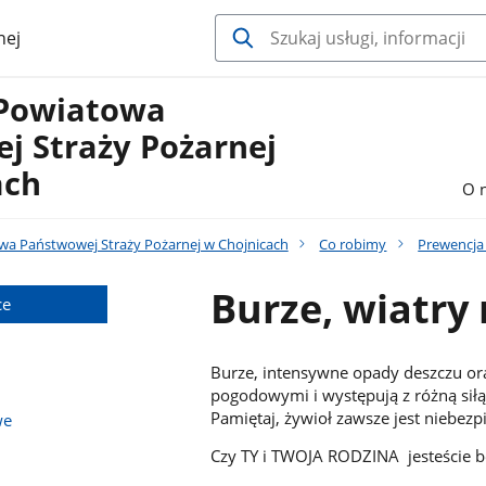
nej
Powiatowa
j Straży Pożarnej
ach
O 
a Państwowej Straży Pożarnej w Chojnicach
Co robimy
Prewencja
Burze, wiatry
ce
Burze, intensywne opady deszczu or
pogodowymi i występują z różną siłą.
Pamiętaj, żywioł zawsze jest niebezp
we
Czy TY i TWOJA RODZINA jesteście b