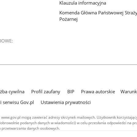
Klauzula informacyjna
Komenda Główna Państwowej Straż
Pożarnej
IOWE:
użba cywilna
Profil zaufany
BIP
Prawa autorskie
Warunki
i serwisu Gov.pl
Ustawienia prywatności
 www.gov.pl mogą zawierać adresy skrzynek mailowych. Użytkownik korzystający
dobrowolnie podanych danych w wiadomości) w celu przesłania odpowiedzi na prz
ach przetwarzania danych osobowych.