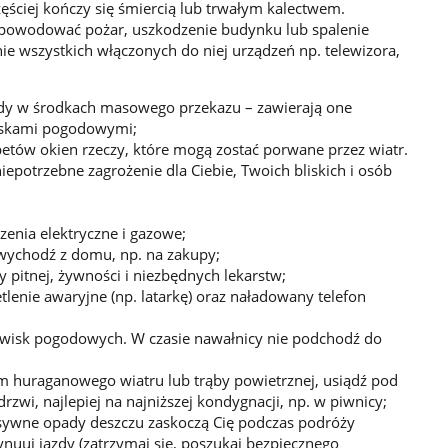
ęściej kończy się śmiercią lub trwałym kalectwem.
owodować pożar, uszkodzenie budynku lub spalenie
enie wszystkich włączonych do niej urządzeń np. telewizora,
ody w środkach masowego przekazu – zawierają one
wiskami pogodowymi;
etów okien rzeczy, które mogą zostać porwane przez wiatr.
epotrzebne zagrożenie dla Ciebie, Twoich bliskich i osób
enia elektryczne i gazowe;
 wychodź z domu, np. na zakupy;
pitnej, żywności i niezbędnych lekarstw;
lenie awaryjne (np. latarkę) oraz naładowany telefon
awisk pogodowych. W czasie nawałnicy nie podchodź do
um huraganowego wiatru lub trąby powietrznej, usiądź pod
drzwi, najlepiej na najniższej kondygnacji, np. w piwnicy;
tensywne opady deszczu zaskoczą Cię podczas podróży
uuj jazdy (zatrzymaj się, poszukaj bezpiecznego