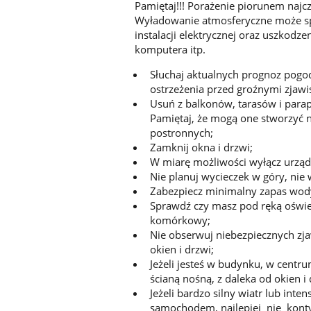
Pamiętaj!!! Porażenie piorunem najcz
Wyładowanie atmosferyczne może sp
instalacji elektrycznej oraz uszkodz
komputera itp.
Słuchaj aktualnych prognoz pog
ostrzeżenia przed groźnymi zja
Usuń z balkonów, tarasów i parap
Pamiętaj, że mogą one stworzyć ni
postronnych;
Zamknij okna i drzwi;
W miarę możliwości wyłącz urządz
Nie planuj wycieczek w góry, nie
Zabezpiecz minimalny zapas wody 
Sprawdź czy masz pod ręką oświet
komórkowy;
Nie obserwuj niebezpiecznych zj
okien i drzwi;
Jeżeli jesteś w budynku, w centr
ścianą nośną, z daleka od okien i 
Jeżeli bardzo silny wiatr lub in
samochodem, najlepiej nie kontyn