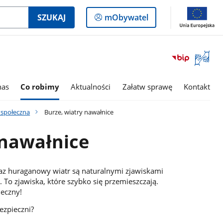
Logowanie
SZUKAJ
mObywatel
do
panelu
Otwórz
okno
z
tłumac
nas
Co robimy
Aktualności
Załatw sprawę
Kontakt
języka
migowe
 społeczna
Burze, wiatry nawałnice
 nawałnice
az huraganowy wiatr są naturalnymi zjawiskami
 To zjawiska, które szybko się przemieszczają.
ieczny!
ezpieczni?