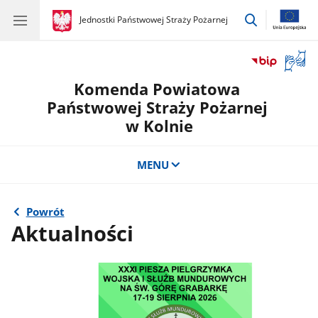
przejdź
gov.pl
Jednostki Państwowej Straży Pożarnej
gov.pl
Jednostki
do
Państwowej
wyszukiwar
Straży
Otwór
Pożarnej
okno
Komenda Powiatowa
z
tłuma
Państwowej Straży Pożarnej
języka
w Kolnie
migow
MENU
Powrót
Aktualności