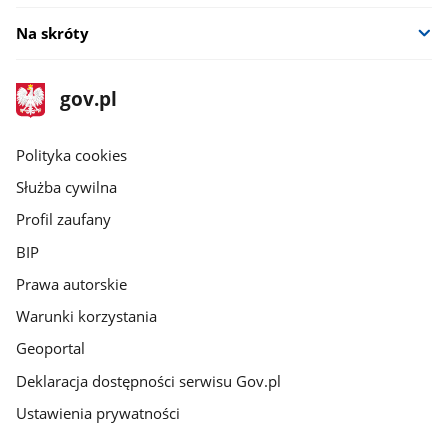
Na skróty
stopka
Strona
gov.pl
gov.pl
główna
gov.pl
Polityka cookies
Służba cywilna
Profil zaufany
BIP
Prawa autorskie
Warunki korzystania
Geoportal
Deklaracja dostępności serwisu Gov.pl
Ustawienia prywatności