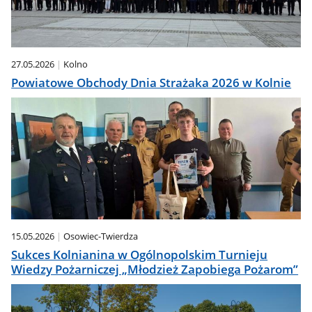
27.05.2026
Kolno
Powiatowe Obchody Dnia Strażaka 2026 w Kolnie
15.05.2026
Osowiec-Twierdza
Sukces Kolnianina w Ogólnopolskim Turnieju
Wiedzy Pożarniczej „Młodzież Zapobiega Pożarom”