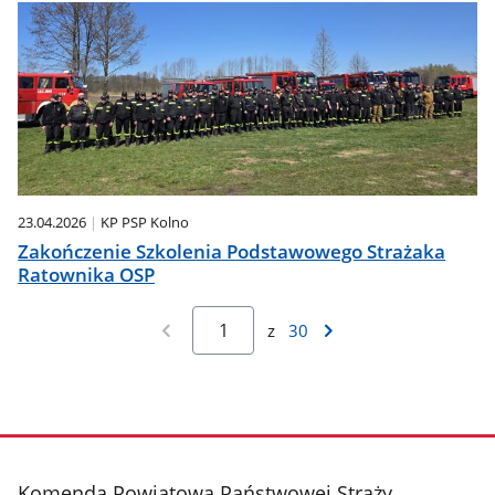
23.04.2026
KP PSP Kolno
Zakończenie Szkolenia Podstawowego Strażaka
Ratownika OSP
z
30
stopka
Komenda Powiatowa Państwowej Straży