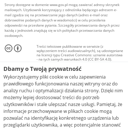
Strony dostępne w domenie www.gov.pl mogą zawierać adresy skrzynek
mailowych. Użytkownik korzystający z odnośnika będącego adresem e-
mail zgadza się na przetwarzanie jego danych (adres e-mail oraz
dobrowolnie podanych danych w wiadomości) w celu przesłania
odpowiedzi na przesłane pytania. Szczegóły przetwarzania danych przez
każdą z jednostek znajdują się w ich politykach przetwarzania danych
osobowych.
Treści tekstowe publikowane w serwisie (z
wyłączeniem treści audiowizualnych), są udostępniane
na licencji typu Creative Commons: uznanie autorstwa
- na tych samych warunkach 4.0 (CC BY-SA 4.0).
Materiały audiowizualne, w tym zdjęcia, materiały
Dbamy o Twoją prywatność
audio i wideo, są udostępniane na licencji typu
Creative Commons: uznanie autorstwa użycie
Wykorzystujemy pliki cookie w celu zapewnienia
niekomercyjne - bez utworów zależnych 4.0 (CC BY-
NC-ND 4.0), o ile nie jest to stwierdzone inaczej.
prawidłowego funkcjonowania naszej witryny oraz do
analizy ruchu i optymalizacji działania strony. Dzięki nim
możemy lepiej dostosować treści do potrzeb
użytkowników i stale ulepszać nasze usługi. Pamiętaj, że
informacje przechowywane w plikach cookie mogą
pozwalać na identyfikację konkretnego urządzenia lub
przeglądarki użytkownika, a więc potencjalnie stanowić