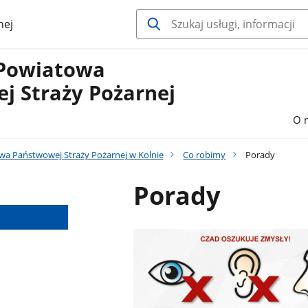
nej
Powiatowa
j Straży Pożarnej
O 
 Państwowej Straży Pożarnej w Kolnie
Co robimy
Porady
Porady