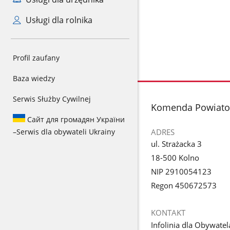
Usługi dla rolnika
Profil zaufany
Baza wiedzy
Serwis Służby Cywilnej
stopka
Komenda Powiatow
Сайт для громадян України
ADRES
–
Serwis dla obywateli Ukrainy
ul. Strażacka 3
18-500 Kolno
NIP 2910054123
Regon 450672573
KONTAKT
Infolinia dla Obywatel