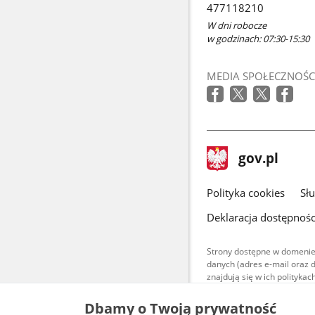
477118210
W dni robocze
w godzinach: 07:30-15:30
MEDIA SPOŁECZNOŚC
stopka
Strona
gov.pl
gov.pl
główna
gov.pl
Polityka cookies
Sł
Deklaracja dostępnośc
Strony dostępne w domenie
danych (adres e-mail oraz 
znajdują się w ich polityk
Treści teksto
Dbamy o Twoją prywatność
udostępniane