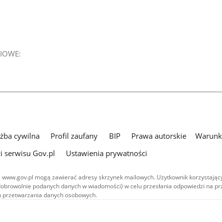
IOWE:
użba cywilna
Profil zaufany
BIP
Prawa autorskie
Warunki
i serwisu Gov.pl
Ustawienia prywatności
 www.gov.pl mogą zawierać adresy skrzynek mailowych. Użytkownik korzystający
dobrowolnie podanych danych w wiadomości) w celu przesłania odpowiedzi na prz
ach przetwarzania danych osobowych.
we publikowane w serwisie (z wyłączeniem treści audiowizualnych), są
 na licencji typu Creative Commons: uznanie autorstwa - na tych samych