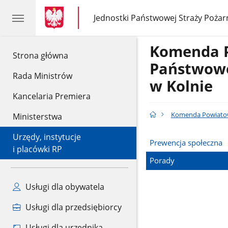
gov.pl
gov.pl
Jednostki Państwowej Straży Pożar
gov.pl
Jednostki
Państwowej
Straży
Komenda 
Pożarnej
gov.pl
Strona główna
Państwowe
Rada Ministrów
w Kolnie
Kancelaria Premiera
Komenda Powiatowa
Ministerstwa
Urzędy, instytucje
Prewencja społeczna
i placówki RP
Porady
Usługi dla obywatela
Usługi dla przedsiębiorcy
Usługi dla urzędnika