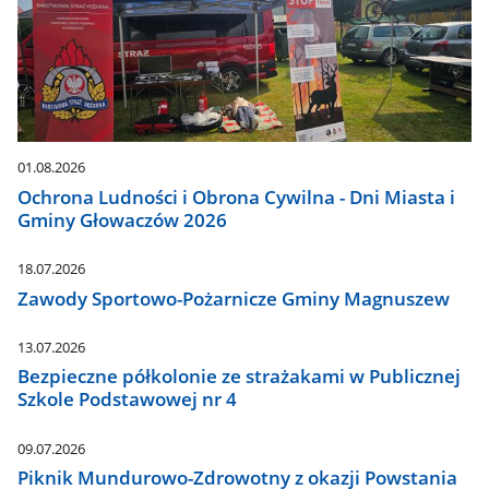
01.08.2026
Ochrona Ludności i Obrona Cywilna - Dni Miasta i
Gminy Głowaczów 2026
18.07.2026
Zawody Sportowo-Pożarnicze Gminy Magnuszew
13.07.2026
Bezpieczne półkolonie ze strażakami w Publicznej
Szkole Podstawowej nr 4
09.07.2026
Piknik Mundurowo-Zdrowotny z okazji Powstania