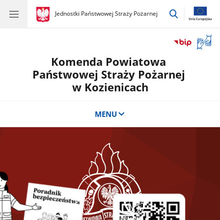
przejdź
gov.pl
Jednostki Państwowej Straży Pożarnej
gov.pl
Jednostki
do
Państwowej
wyszukiwar
Straży
Otwór
Pożarnej
okno
Komenda Powiatowa
z
tłuma
Państwowej Straży Pożarnej
języka
w Kozienicach
migow
MENU