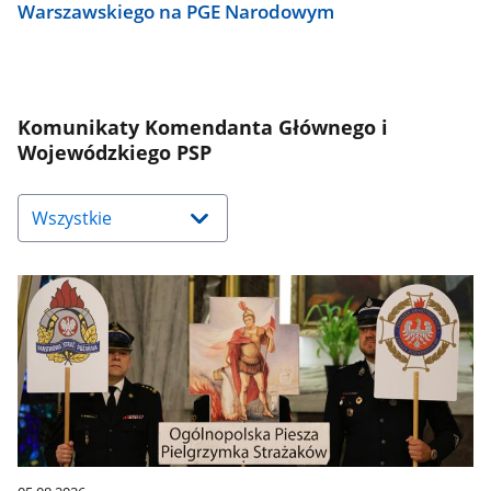
Warszawskiego na PGE Narodowym
Komunikaty Komendanta Głównego i
Wojewódzkiego PSP
Naciśnij
strzałkę
w
dół,
aby
wybrać
odpowiednią
pozycję.
Dane
zaktualizują
się
automatycznie.