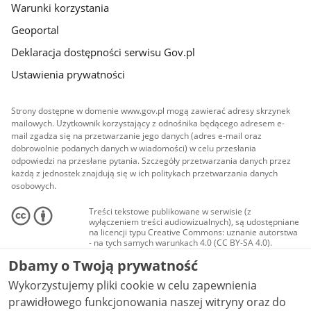
Warunki korzystania
Geoportal
Deklaracja dostępności serwisu Gov.pl
Ustawienia prywatności
Strony dostępne w domenie www.gov.pl mogą zawierać adresy skrzynek
mailowych. Użytkownik korzystający z odnośnika będącego adresem e-
mail zgadza się na przetwarzanie jego danych (adres e-mail oraz
dobrowolnie podanych danych w wiadomości) w celu przesłania
odpowiedzi na przesłane pytania. Szczegóły przetwarzania danych przez
każdą z jednostek znajdują się w ich politykach przetwarzania danych
osobowych.
Treści tekstowe publikowane w serwisie (z
wyłączeniem treści audiowizualnych), są udostępniane
na licencji typu Creative Commons: uznanie autorstwa
- na tych samych warunkach 4.0 (CC BY-SA 4.0).
Materiały audiowizualne, w tym zdjęcia, materiały
Dbamy o Twoją prywatność
audio i wideo, są udostępniane na licencji typu
Creative Commons: uznanie autorstwa użycie
Wykorzystujemy pliki cookie w celu zapewnienia
niekomercyjne - bez utworów zależnych 4.0 (CC BY-
NC-ND 4.0), o ile nie jest to stwierdzone inaczej.
prawidłowego funkcjonowania naszej witryny oraz do