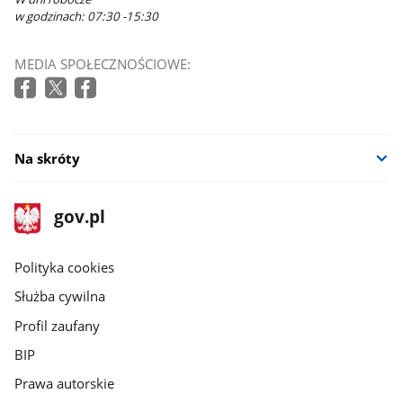
w godzinach: 07:30 -15:30
MEDIA SPOŁECZNOŚCIOWE:
Na skróty
stopka
Strona
gov.pl
gov.pl
główna
gov.pl
Polityka cookies
Służba cywilna
Profil zaufany
BIP
Prawa autorskie