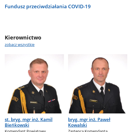
Fundusz przeciwdziałania COVID-19
Kierownictwo
zobacz wszystkie
st. bryg. mgr inż. Kamil
bryg. mgr inż. Paweł
Bieńkowski
Kowalski
Komendant Powiatowy
Zastępca Komendanta