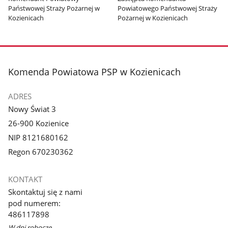
Państwowej Straży Pożarnej w
Powiatowego Państwowej Straży
Kozienicach
Pożarnej w Kozienicach
stopka
Komenda Powiatowa PSP w Kozienicach
ADRES
Nowy Świat 3
26-900 Kozienice
NIP 8121680162
Regon 670230362
KONTAKT
Skontaktuj się z nami
pod numerem:
486117898
W dni robocze