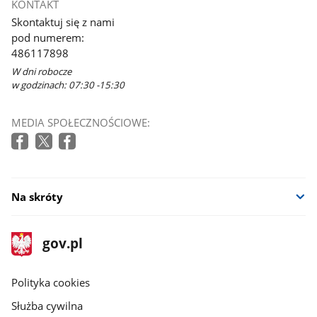
KONTAKT
Skontaktuj się z nami
pod numerem:
486117898
W dni robocze
w godzinach: 07:30 -15:30
MEDIA SPOŁECZNOŚCIOWE:
Na skróty
stopka
Strona
gov.pl
gov.pl
główna
gov.pl
Polityka cookies
Służba cywilna