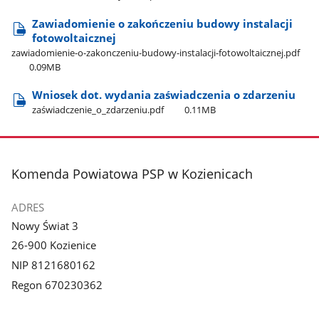
Zawiadomienie o zakończeniu budowy instalacji
fotowoltaicznej
zawiadomienie-o-zakonczeniu-budowy-instalacji-fotowoltaicznej.pdf
0.09MB
Wniosek dot. wydania zaświadczenia o zdarzeniu
zaświadczenie​_o​_zdarzeniu.pdf
0.11MB
stopka
Komenda Powiatowa PSP w Kozienicach
ADRES
Nowy Świat 3
26-900 Kozienice
NIP 8121680162
Regon 670230362