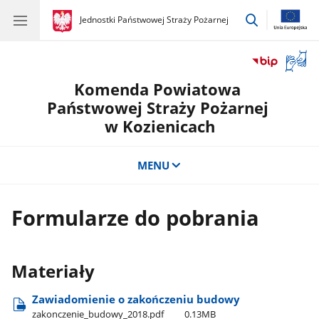
przejdź
gov.pl
Jednostki Państwowej Straży Pożarnej
gov.pl
Jednostki
do
Państwowej
wyszukiwar
Straży
Otwór
Pożarnej
okno
Komenda Powiatowa
z
tłuma
Państwowej Straży Pożarnej
języka
w Kozienicach
migow
MENU
Formularze do pobrania
Materiały
Zawiadomienie o zakończeniu budowy
zakonczenie​_budowy​_2018.pdf
0.13MB