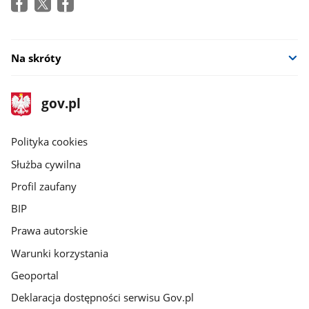
Na skróty
stopka
Strona
gov.pl
gov.pl
główna
gov.pl
Polityka cookies
Służba cywilna
Profil zaufany
BIP
Prawa autorskie
Warunki korzystania
Geoportal
Deklaracja dostępności serwisu Gov.pl