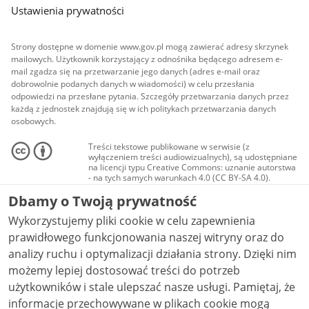
Ustawienia prywatności
Strony dostępne w domenie www.gov.pl mogą zawierać adresy skrzynek
mailowych. Użytkownik korzystający z odnośnika będącego adresem e-
mail zgadza się na przetwarzanie jego danych (adres e-mail oraz
dobrowolnie podanych danych w wiadomości) w celu przesłania
odpowiedzi na przesłane pytania. Szczegóły przetwarzania danych przez
każdą z jednostek znajdują się w ich politykach przetwarzania danych
osobowych.
Treści tekstowe publikowane w serwisie (z
wyłączeniem treści audiowizualnych), są udostępniane
na licencji typu Creative Commons: uznanie autorstwa
- na tych samych warunkach 4.0 (CC BY-SA 4.0).
Materiały audiowizualne, w tym zdjęcia, materiały
Dbamy o Twoją prywatność
audio i wideo, są udostępniane na licencji typu
Creative Commons: uznanie autorstwa użycie
Wykorzystujemy pliki cookie w celu zapewnienia
niekomercyjne - bez utworów zależnych 4.0 (CC BY-
NC-ND 4.0), o ile nie jest to stwierdzone inaczej.
prawidłowego funkcjonowania naszej witryny oraz do
analizy ruchu i optymalizacji działania strony. Dzięki nim
możemy lepiej dostosować treści do potrzeb
użytkowników i stale ulepszać nasze usługi. Pamiętaj, że
informacje przechowywane w plikach cookie mogą