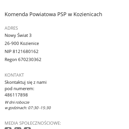
stopka
Komenda Powiatowa PSP w Kozienicach
ADRES
Nowy Świat 3
26-900 Kozienice
NIP 8121680162
Regon 670230362
KONTAKT
Skontaktuj się z nami
pod numerem:
486117898
W dni robocze
w godzinach: 07:30 -15:30
MEDIA SPOŁECZNOŚCIOWE: