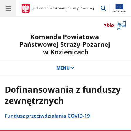
przejdź
gov.pl
Jednostki Państwowej Straży Pożarnej
gov.pl
Jednostki
do
Państwowej
wyszukiwar
Straży
Otwór
Pożarnej
okno
Komenda Powiatowa
z
tłuma
Państwowej Straży Pożarnej
języka
w Kozienicach
migow
MENU
Dofinansowania z funduszy
zewnętrznych
Fundusz przeciwdziałania COVID-19