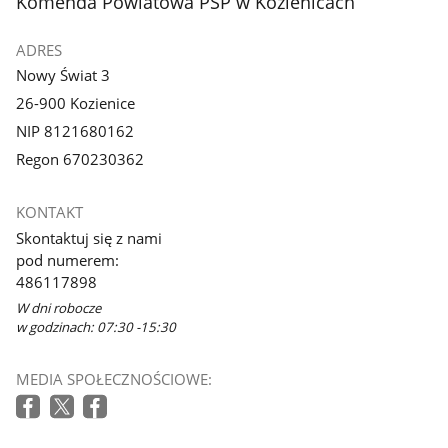
stopka
Komenda Powiatowa PSP w Kozienicach
ADRES
Nowy Świat 3
26-900 Kozienice
NIP 8121680162
Regon 670230362
KONTAKT
Skontaktuj się z nami
pod numerem:
486117898
W dni robocze
w godzinach: 07:30 -15:30
MEDIA SPOŁECZNOŚCIOWE: