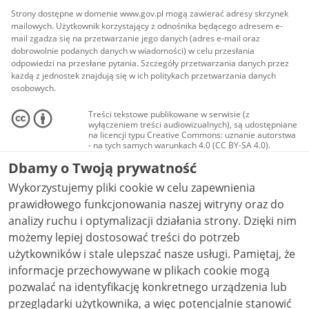
Strony dostępne w domenie www.gov.pl mogą zawierać adresy skrzynek
mailowych. Użytkownik korzystający z odnośnika będącego adresem e-
mail zgadza się na przetwarzanie jego danych (adres e-mail oraz
dobrowolnie podanych danych w wiadomości) w celu przesłania
odpowiedzi na przesłane pytania. Szczegóły przetwarzania danych przez
każdą z jednostek znajdują się w ich politykach przetwarzania danych
osobowych.
Treści tekstowe publikowane w serwisie (z
wyłączeniem treści audiowizualnych), są udostępniane
na licencji typu Creative Commons: uznanie autorstwa
- na tych samych warunkach 4.0 (CC BY-SA 4.0).
Materiały audiowizualne, w tym zdjęcia, materiały
Dbamy o Twoją prywatność
audio i wideo, są udostępniane na licencji typu
Creative Commons: uznanie autorstwa użycie
Wykorzystujemy pliki cookie w celu zapewnienia
niekomercyjne - bez utworów zależnych 4.0 (CC BY-
NC-ND 4.0), o ile nie jest to stwierdzone inaczej.
prawidłowego funkcjonowania naszej witryny oraz do
analizy ruchu i optymalizacji działania strony. Dzięki nim
możemy lepiej dostosować treści do potrzeb
użytkowników i stale ulepszać nasze usługi. Pamiętaj, że
informacje przechowywane w plikach cookie mogą
pozwalać na identyfikację konkretnego urządzenia lub
przeglądarki użytkownika, a więc potencjalnie stanowić