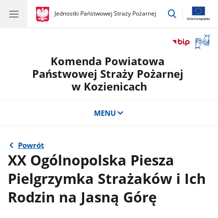
przejdź
gov.pl
Jednostki Państwowej Straży Pożarnej
gov.pl
Jednostki
do
Państwowej
wyszukiwar
Straży
Otwór
Pożarnej
okno
Komenda Powiatowa
z
tłuma
Państwowej Straży Pożarnej
języka
w Kozienicach
migow
MENU
Powrót
XX Ogólnopolska Piesza
Pielgrzymka Strażaków i Ich
Rodzin na Jasną Górę