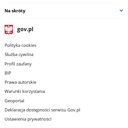
Na skróty
stopka
Strona
gov.pl
gov.pl
główna
gov.pl
Polityka cookies
Służba cywilna
Profil zaufany
BIP
Prawa autorskie
Warunki korzystania
Geoportal
Deklaracja dostępności serwisu Gov.pl
Ustawienia prywatności