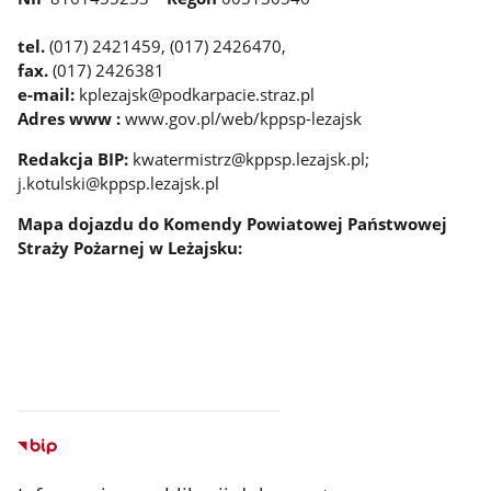
tel.
(017) 2421459, (017) 2426470,
fax.
(017) 2426381
e-mail:
kplezajsk@podkarpacie.straz.pl
Adres www :
www.gov.pl/web/kppsp-lezajsk
Redakcja BIP:
kwatermistrz@kppsp.lezajsk.pl;
j.kotulski@kppsp.lezajsk.pl
Mapa dojazdu do Komendy Powiatowej Państwowej
Straży Pożarnej w Leżajsku: