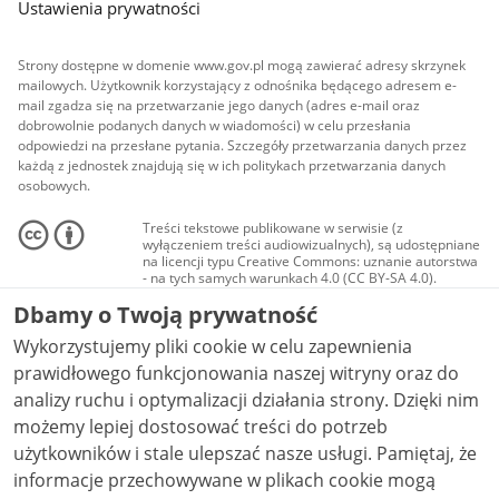
Ustawienia prywatności
Strony dostępne w domenie www.gov.pl mogą zawierać adresy skrzynek
mailowych. Użytkownik korzystający z odnośnika będącego adresem e-
mail zgadza się na przetwarzanie jego danych (adres e-mail oraz
dobrowolnie podanych danych w wiadomości) w celu przesłania
odpowiedzi na przesłane pytania. Szczegóły przetwarzania danych przez
każdą z jednostek znajdują się w ich politykach przetwarzania danych
osobowych.
Treści tekstowe publikowane w serwisie (z
wyłączeniem treści audiowizualnych), są udostępniane
na licencji typu Creative Commons: uznanie autorstwa
- na tych samych warunkach 4.0 (CC BY-SA 4.0).
Materiały audiowizualne, w tym zdjęcia, materiały
Dbamy o Twoją prywatność
audio i wideo, są udostępniane na licencji typu
Creative Commons: uznanie autorstwa użycie
Wykorzystujemy pliki cookie w celu zapewnienia
niekomercyjne - bez utworów zależnych 4.0 (CC BY-
NC-ND 4.0), o ile nie jest to stwierdzone inaczej.
prawidłowego funkcjonowania naszej witryny oraz do
analizy ruchu i optymalizacji działania strony. Dzięki nim
możemy lepiej dostosować treści do potrzeb
użytkowników i stale ulepszać nasze usługi. Pamiętaj, że
informacje przechowywane w plikach cookie mogą