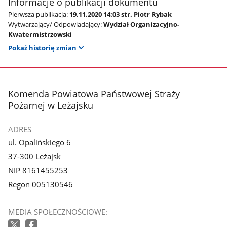
Informacje o publikacji dokumentu
Pierwsza publikacja:
19.11.2020 14:03 str. Piotr Rybak
Wytwarzający/ Odpowiadający:
Wydział Organizacyjno-
Kwatermistrzowski
Pokaż historię zmian
stopka
Komenda Powiatowa Państwowej Straży
Pożarnej w Leżajsku
ADRES
ul. Opalińskiego 6
37-300 Leżajsk
NIP 8161455253
Regon 005130546
MEDIA SPOŁECZNOŚCIOWE: