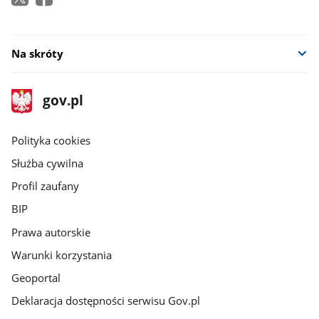
Na skróty
stopka
Strona
gov.pl
gov.pl
główna
gov.pl
Polityka cookies
Służba cywilna
Profil zaufany
BIP
Prawa autorskie
Warunki korzystania
Geoportal
Deklaracja dostępności serwisu Gov.pl