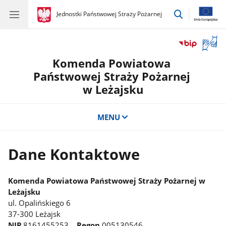
przejdź
gov.pl
Jednostki Państwowej Straży Pożarnej
gov.pl
Jednostki
do
Państwowej
wyszukiwar
Straży
Otwór
Pożarnej
okno
Komenda Powiatowa
z
tłuma
Państwowej Straży Pożarnej
języka
w Leżajsku
migow
MENU
Dane Kontaktowe
Komenda Powiatowa Państwowej Straży Pożarnej w
Leżajsku
ul. Opalińskiego 6
37-300 Leżajsk
NIP
8161455253
Regon
005130546