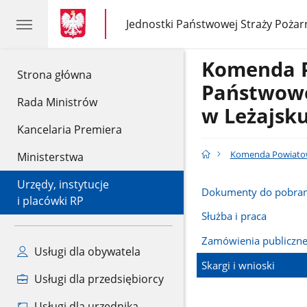
gov.pl
gov.pl
Jednostki Państwowej Straży Pożar
gov.pl
Jednostki
Państwowej
Straży
Komenda 
Pożarnej
gov.pl
Strona główna
Państwowe
Rada Ministrów
w Leżajsk
Kancelaria Premiera
Komenda Powiatow
Ministerstwa
Urzędy, instytucje
Dokumenty do pobran
i placówki RP
Służba i praca
Zamówienia publiczn
Usługi dla obywatela
Skargi i wnioski
Usługi dla przedsiębiorcy
Usługi dla urzędnika