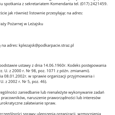
u spotkania z sekretariatem Komendanta tel. (017) 2421459.
ście jak również listownie przesyłając na adres:
ży Pożarnej w Leżajsku
ą na adres: kplezajsk@podkarpacie.straz.pl
a podstawie ustawy z dnia 14.06.1960r. Kodeks postępowania
Dz. U. z 2000 r. Nr 98, poz. 1071 z późn. zmianami).
a 08.01.2002r. w sprawie organizacji przyjmowania i
. z 2002 r. Nr 5, poz. 46).
ególności zaniedbanie lub nienależyte wykonywanie zadań
ch pracowników, naruszenie praworządności lub interesów
iurokratyczne załatwianie spraw.
zególności sprawy ulepszenia organizacji, wzmocnienia