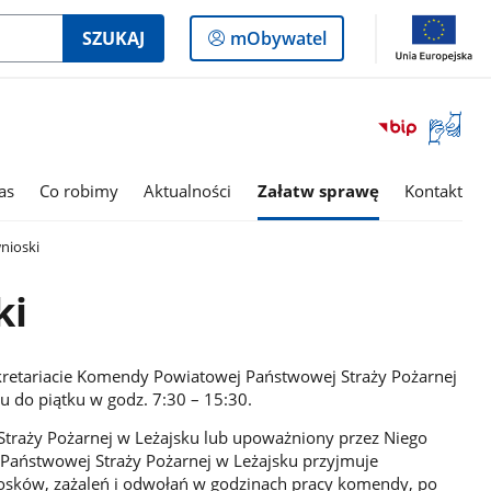
Logowanie
SZUKAJ
mObywatel
do
panelu
Otwórz
okno
z
tłumac
as
Co robimy
Aktualności
Załatw sprawę
Kontakt
języka
migowe
wnioski
ki
ekretariacie Komendy Powiatowej Państwowej Straży Pożarnej
u do piątku w godz. 7:30 – 15:30.
raży Pożarnej w Leżajsku lub upoważniony przez Niego
aństwowej Straży Pożarnej w Leżajsku przyjmuje
osków, zażaleń i odwołań w godzinach pracy komendy, po