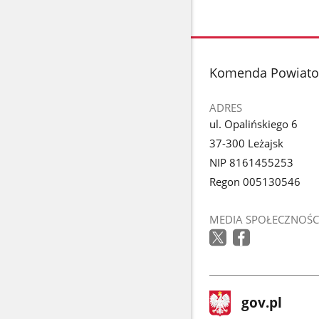
stopka
Komenda Powiatow
ADRES
ul. Opalińskiego 6
37-300 Leżajsk
NIP 8161455253
Regon 005130546
MEDIA SPOŁECZNOŚC
stopka
Strona
gov.pl
gov.pl