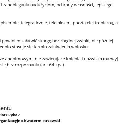
 i zapobiegania nadużyciom, ochrony własności, lepszego
isemnie, telegraficznie, telefaksem, pocztą elektroniczną, a
 powinien załatwić skargę bez zbędnej zwłoki, nie później
ednio stosuje się termin załatwienia wniosku.
rze anonimowym, nie zawierające imienia i nazwiska (nazwy)
ię bez rozpoznania (art. 64 kpa).
mentu
 Piotr Rybak
rganizacyjno-Kwatermistrzowski