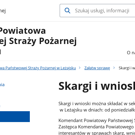
nej
Powiatowa
j Straży Pożarnej
u
O n
a Państwowej Straży Pożarnej w Leżajsku
Załatw sprawę
Skargi i 
Skargi i wnios
ia
Skargi i wnioski można składać w s
e
w Leżajsku w dniach: od poniedziałk
Komendant Powiatowy Państwowej St
Zastępca Komendanta Powiatowego P
interesantów w sprawach skarg, wni