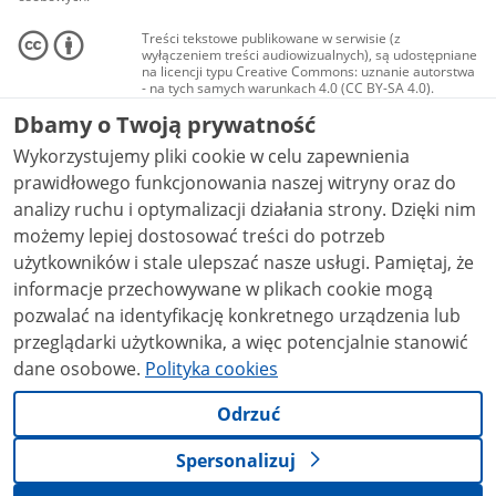
Treści tekstowe publikowane w serwisie (z
wyłączeniem treści audiowizualnych), są udostępniane
na licencji typu Creative Commons: uznanie autorstwa
- na tych samych warunkach 4.0 (CC BY-SA 4.0).
Materiały audiowizualne, w tym zdjęcia, materiały
Dbamy o Twoją prywatność
audio i wideo, są udostępniane na licencji typu
Creative Commons: uznanie autorstwa użycie
Wykorzystujemy pliki cookie w celu zapewnienia
niekomercyjne - bez utworów zależnych 4.0 (CC BY-
NC-ND 4.0), o ile nie jest to stwierdzone inaczej.
prawidłowego funkcjonowania naszej witryny oraz do
analizy ruchu i optymalizacji działania strony. Dzięki nim
możemy lepiej dostosować treści do potrzeb
użytkowników i stale ulepszać nasze usługi. Pamiętaj, że
informacje przechowywane w plikach cookie mogą
pozwalać na identyfikację konkretnego urządzenia lub
przeglądarki użytkownika, a więc potencjalnie stanowić
dane osobowe.
Polityka cookies
Odrzuć
Spersonalizuj