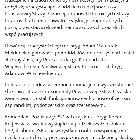
odbył się uroczysty apel z udziałem funkcjonariuszy
Państwowej Straży Pożarnej, druhów Ochotniczych Straży
Pożarnych z terenu powiatu leżajskiego, zaproszonych
gości, przedstawicieli władz samorządowych oraz służb
współpracujących.
Dowódcą uroczystości był mł. bryg. Adam Matuszak.
Meldunek o gotowości pododdziałów do uroczystości został
złożony Zastępcy Podkarpackiego Komendanta
Wojewódzkiego Państwowej Straży Pożarnej – st. bryg.
Adamowi Wiśniewskiemu.
Podczas obchodów wręczono nominacje na wyższe stopnie
służbowe strażakom Komendy Powiatowej PSP w Leżajsku.
Awansowani zostali funkcjonariusze w korpusie oficerskim,
aspiranckim, podoficerskim oraz szeregowym.
Komendant Powiatowy PSP w Leżajsku st. bryg. Robert
Krajewski w swoim wystąpieniu podziękował strażakom
PSP, druhom OSP oraz wszystkim osobom wspierającym
działalność ochrony przeciwpożarowej za codzienną służbę,