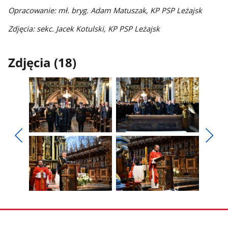
Opracowanie: mł. bryg. Adam Matuszak, KP PSP Leżajsk
Zdjęcia: sekc. Jacek Kotulski, KP PSP Leżajsk
Zdjęcia (18)
Pokaż
Pokaż
zdjęcie
zdjęcie
Pokaż
Poka
1
2
poprzednie
nest
z
z
zdjęcia
zdjęc
galerii.
galerii.
Pokaż
Pokaż
zdjęcie
zdjęcie
3
4