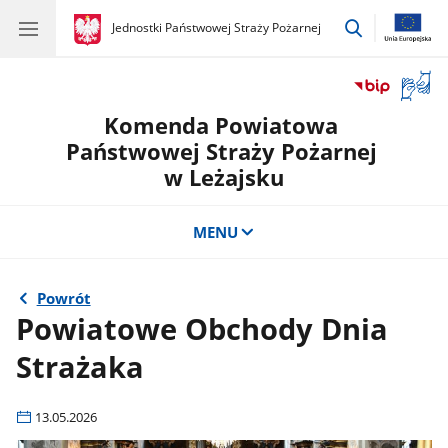
przejdź
gov.pl
Jednostki Państwowej Straży Pożarnej
gov.pl
Jednostki
do
Państwowej
wyszukiwar
Straży
Otwór
Pożarnej
okno
Komenda Powiatowa
z
tłuma
Państwowej Straży Pożarnej
języka
w Leżajsku
migow
MENU
Powrót
Powiatowe Obchody Dnia
Strażaka
13.05.2026