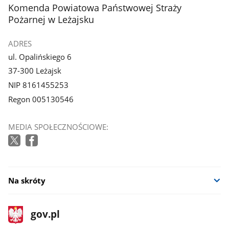
z
z
stopka
Komenda Powiatowa Państwowej Straży
galerii.
galerii.
Pożarnej w Leżajsku
ADRES
ul. Opalińskiego 6
37-300 Leżajsk
NIP 8161455253
Regon 005130546
MEDIA SPOŁECZNOŚCIOWE:
Na skróty
stopka
Strona
gov.pl
gov.pl
główna