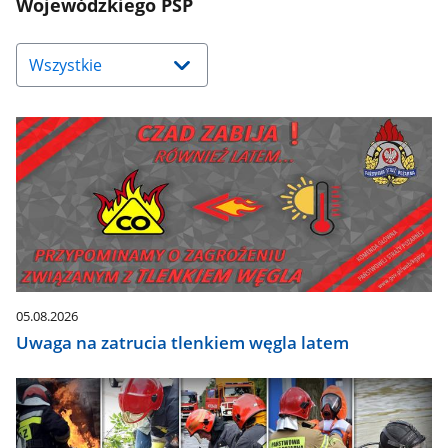
Wojewódzkiego PSP
Naciśnij
strzałkę
w
dół,
aby
wybrać
odpowiednią
pozycję.
Dane
zaktualizują
się
automatycznie.
05.08.2026
Uwaga na zatrucia tlenkiem węgla latem