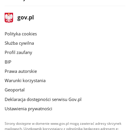
stopka
Strona
gov.pl
gov.pl
główna
gov.pl
Polityka cookies
Służba cywilna
Profil zaufany
BIP
Prawa autorskie
Warunki korzystania
Geoportal
Deklaracja dostępności serwisu Gov.pl
Ustawienia prywatności
Strony dostępne w domenie www.gov.pl mogą zawierać adresy skrzynek
mailowych. Użytkownik korzystający z odnośnika będącego adresem e-