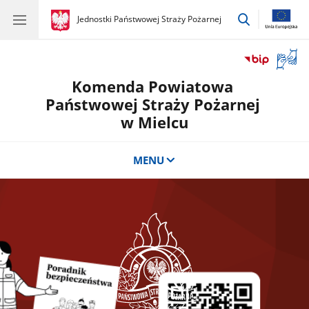
przejdź
gov.pl
Jednostki Państwowej Straży Pożarnej
gov.pl
Jednostki
do
Państwowej
wyszukiwar
Straży
Otwór
Pożarnej
okno
Komenda Powiatowa
z
tłuma
Państwowej Straży Pożarnej
języka
w Mielcu
migow
MENU