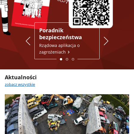
Poradnik
Gdzie się u
bezpieczeństwa
Punkty schroni
Polsce
Rządowa aplikacja o
zagrożeniach
Aktualności
zobacz wszystkie