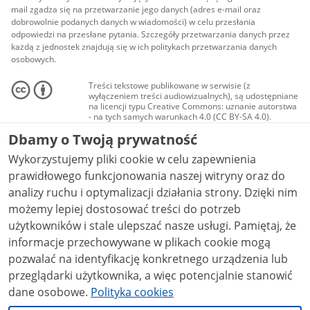
mail zgadza się na przetwarzanie jego danych (adres e-mail oraz
dobrowolnie podanych danych w wiadomości) w celu przesłania
odpowiedzi na przesłane pytania. Szczegóły przetwarzania danych przez
każdą z jednostek znajdują się w ich politykach przetwarzania danych
osobowych.
Treści tekstowe publikowane w serwisie (z
wyłączeniem treści audiowizualnych), są udostępniane
na licencji typu Creative Commons: uznanie autorstwa
- na tych samych warunkach 4.0 (CC BY-SA 4.0).
Materiały audiowizualne, w tym zdjęcia, materiały
Dbamy o Twoją prywatność
audio i wideo, są udostępniane na licencji typu
Creative Commons: uznanie autorstwa użycie
Wykorzystujemy pliki cookie w celu zapewnienia
niekomercyjne - bez utworów zależnych 4.0 (CC BY-
NC-ND 4.0), o ile nie jest to stwierdzone inaczej.
prawidłowego funkcjonowania naszej witryny oraz do
analizy ruchu i optymalizacji działania strony. Dzięki nim
możemy lepiej dostosować treści do potrzeb
użytkowników i stale ulepszać nasze usługi. Pamiętaj, że
informacje przechowywane w plikach cookie mogą
pozwalać na identyfikację konkretnego urządzenia lub
przeglądarki użytkownika, a więc potencjalnie stanowić
dane osobowe.
Polityka cookies